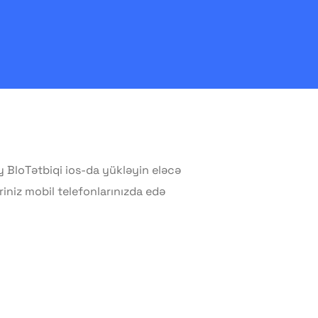
y Blo
Tətbiqi ios-da yükləyin eləcə
riniz mobil telefonlarınızda edə