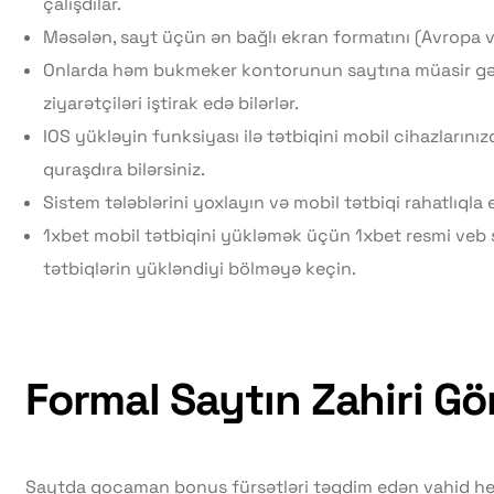
çalışdılar.
Məsələn, sayt üçün ən bağlı ekran formatını (Avropa və
Onlarda həm bukmeker kontorunun saytına müasir gəl
ziyarətçiləri iştirak edə bilərlər.
IOS yükləyin funksiyası ilə tətbiqini mobil cihazlarını
quraşdıra bilərsiniz.
Sistem tələblərini yoxlayın və mobil tətbiqi rahatlıqla
1xbet mobil tətbiqini yükləmək üçün 1xbet resmi veb s
tətbiqlərin yükləndiyi bölməyə keçin.
Formal Saytın Zahiri G
Saytda qocaman bonus fürsətləri təqdim edən vahid hes