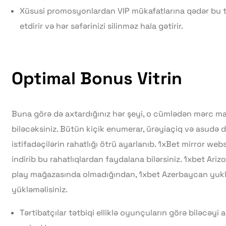
Xüsusi promosyonlardan VIP mükafatlarına qədər bu tə
etdirir və hər səfərinizi silinməz hala gətirir.
Optimal Bonus Vitrin
Buna görə də axtardığınız hər şeyi, o cümlədən mərc mar
biləcəksiniz. Bütün kiçik enumerar, ürəyiaçiq və asudə d
istifadəçilərin rahatlığı ötrü ayarlanıb. 1xBet mirror webs
indirib bu rahatlıqlardan faydalana bilərsiniz. 1xbet Ar
play mağazasında olmadığından, 1xbet Azerbaycan yukle
yükləməlisiniz.
Tərtibatçılar tətbiqi elliklə oyunçuların görə biləcəyi