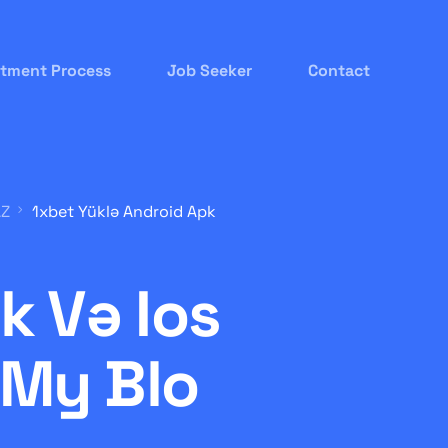
itment Process
Job Seeker
Contact
AZ
1xbet Yüklə Android Apk
k Və Ios
 My Blo