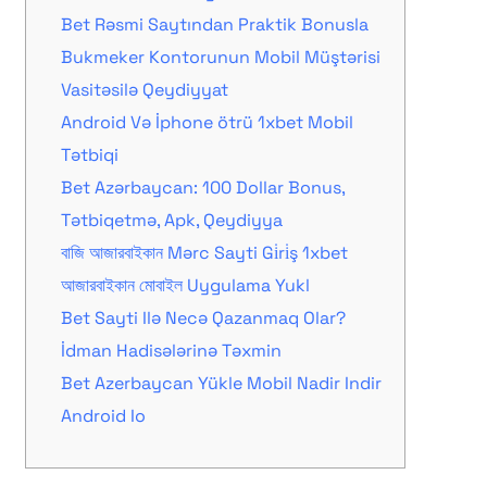
Bet Rəsmi Saytından Praktik Bonusla
Bukmeker Kontorunun Mobil Müştərisi
Vasitəsilə Qeydiyyat
Android Və İphone ötrü 1xbet Mobil
Tətbiqi
Bet Azərbaycan: 100 Dollar Bonus,
Tətbiqetmə, Apk, Qeydiyya
বাজি আজারবাইকান Mərc Sayti Gi̇ri̇ş 1xbet
আজারবাইকান মোবাইল Uygulama Yukl
Bet Sayti Ilə Necə Qazanmaq Olar?
İdman Hadisələrinə Təxmin
Bet Azerbaycan Yükle Mobil Nadir Indir
Android Io