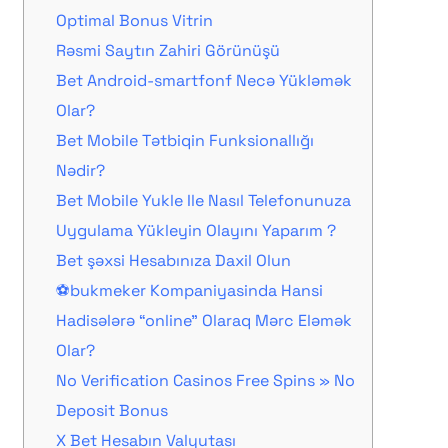
Optimal Bonus Vitrin
Rəsmi Saytın Zahiri Görünüşü
Bet Android-smartfonf Necə Yükləmək
Olar?
Bet Mobile Tətbiqin Funksionallığı
Nədir?
Bet Mobile Yukle Ile Nasıl Telefonunuza
Uygulama Yükleyin Olayını Yaparım ?
Bet şəxsi Hesabınıza Daxil Olun
⚽bukmeker Kompaniyasinda Hansi
Hadisələrə “online” Olaraq Mərc Eləmək
Olar?
No Verification Casinos Free Spins » No
Deposit Bonus
X Bet Hesabın Valyutası