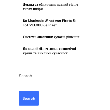
Догляд за обличчям: повний гід по
типах шкіри
De Maximale Winst van Pirots 5:
Tot x10.000 Je Inzet
Системи опалення: сучасні рішення
Як малий бізнес долає економічні
кризи та виклики сучасності
Search
Search