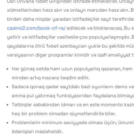
Cari Ünvana 1xbet Girişindən istifadə etməlidirlər. Onla
xidmətlərindən həzz alın və onlayn mərcdən həzz alın.
birdən daha miqdar yaradan istifadəçilər sayt tərəfin
casino2.com/book-of-ra/
ediləcək və bloklanacaq. Bu sa
yetirir və istifadəçilər vasitəsilə çox populyarlaşmışdır
qaydalarına ötrü 1xbet azerbaycan yukle bu şəkildə müm
versiyasının digər proqramlar kimidir və izafi əməliyyat t
Hər günəş xətdə həm uzun populyarlıq qazanan, həm də
mindən artıq macəra təqdim edilir.
Sadəcə qonaq qədər saytdakı bəzi oyunların demo versi
amma pul yatırmaq funksiyasından faydalana bilməyə
Tətbiqlər səbəbindən idman və en este momento kaz
heç bir problem olmadan qiymətləndirilə bilər.
Problemlərin minimum səviyyədə olması üçün, ümumi
ödənişləri məsləhətdir.