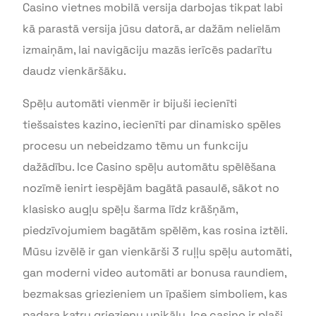
Casino vietnes mobilā versija darbojas tikpat labi
kā parastā versija jūsu datorā, ar dažām nelielām
izmaiņām, lai navigāciju mazās ierīcēs padarītu
daudz vienkāršāku.
Spēļu automāti vienmēr ir bijuši iecienīti
tiešsaistes kazino, iecienīti par dinamisko spēles
procesu un nebeidzamo tēmu un funkciju
dažādību. Ice Casino spēļu automātu spēlēšana
nozīmē ienirt iespējām bagātā pasaulē, sākot no
klasisko augļu spēļu šarma līdz krāšņām,
piedzīvojumiem bagātām spēlēm, kas rosina iztēli.
Mūsu izvēlē ir gan vienkārši 3 ruļļu spēļu automāti,
gan moderni video automāti ar bonusa raundiem,
bezmaksas griezieniem un īpašiem simboliem, kas
padara katru griezienu unikālu. Ice casino ir plaši