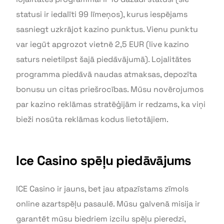
statusi ir iedalīti 99 līmeņos), kurus iespējams
sasniegt uzkrājot kazino punktus. Vienu punktu
var iegūt apgrozot vietnē 2,5 EUR (live kazino
saturs neietilpst šajā piedāvājumā). Lojalitātes
programma piedāvā naudas atmaksas, depozīta
bonusu un citas priešrocības. Mūsu novērojumos
par kazino reklāmas stratēģijām ir redzams, ka viņi
bieži nosūta reklāmas kodus lietotājiem.
Ice Casino spēļu piedāvājums
ICE Casino ir jauns, bet jau atpazīstams zīmols
online azartspēļu pasaulē. Mūsu galvenā misija ir
garantēt mūsu biedriem izcilu spēļu pieredzi,