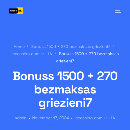
Home
Bonuss 1500 + 270 bezmaksas griezieni7
icecasino.com.lv - LV
Bonuss 1500 + 270 bezmaksas
griezieni7
Bonuss 1500 + 270
bezmaksas
griezieni7
admin
November 17, 2024
icecasino.com.lv - LV