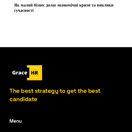
Як малий бізнес долає економічні кризи та виклики
сучасності
The best strategy to get the best
candidate
Menu