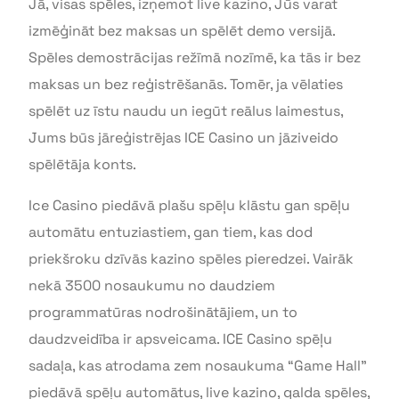
Jā, visas spēles, izņemot live kazino, Jūs varat
izmēģināt bez maksas un spēlēt demo versijā.
Spēles demostrācijas režīmā nozīmē, ka tās ir bez
maksas un bez reģistrēšanās. Tomēr, ja vēlaties
spēlēt uz īstu naudu un iegūt reālus laimestus,
Jums būs jāreģistrējas ICE Casino un jāziveido
spēlētāja konts.
Ice Casino piedāvā plašu spēļu klāstu gan spēļu
automātu entuziastiem, gan tiem, kas dod
priekšroku dzīvās kazino spēles pieredzei. Vairāk
nekā 3500 nosaukumu no daudziem
programmatūras nodrošinātājiem, un to
daudzveidība ir apsveicama. ICE Casino spēļu
sadaļa, kas atrodama zem nosaukuma “Game Hall”
piedāvā spēļu automātus, live kazino, galda spēles,