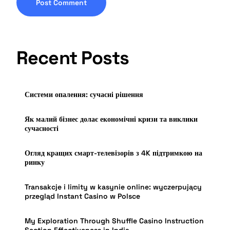
Recent Posts
Системи опалення: сучасні рішення
Як малий бізнес долає економічні кризи та виклики
сучасності
Огляд кращих смарт-телевізорів з 4K підтримкою на
ринку
Transakcje i limity w kasynie online: wyczerpujący
przegląd Instant Casino w Polsce
My Exploration Through Shuffle Casino Instruction