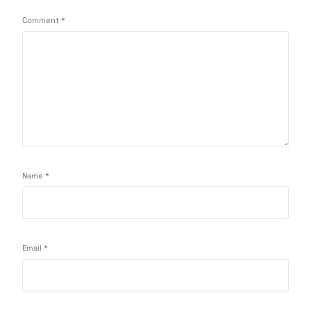
Comment
*
Name
*
Email
*