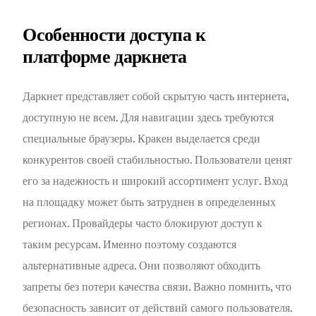
Особенности доступа к
платформе даркнета
Даркнет представляет собой скрытую часть интернета,
доступную не всем. Для навигации здесь требуются
специальные браузеры. Кракен выделается среди
конкурентов своей стабильностью. Пользователи ценят
его за надежность и широкий ассортимент услуг. Вход
на площадку может быть затруднен в определенных
регионах. Провайдеры часто блокируют доступ к
таким ресурсам. Именно поэтому создаются
альтернативные адреса. Они позволяют обходить
запреты без потери качества связи. Важно помнить, что
безопасность зависит от действий самого пользователя.