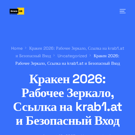
Home
Кракен 2026: Рабочее Зеркало, Ссылка на krab1.at
и Безопасный Вход
Uncategorized
Кракен 2026:
Рабочее Зеркало, Ссылка на krab1.at и Безопасный Вход
Кракен 2026:
Рабочее Зеркало,
Ссылка на krab1.at
и Безопасный Вход