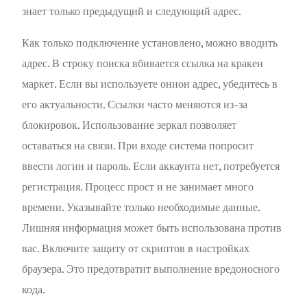
знает только предыдущий и следующий адрес.
Как только подключение установлено, можно вводить
адрес. В строку поиска вбивается ссылка на кракен
маркет. Если вы используете онион адрес, убедитесь в
его актуальности. Ссылки часто меняются из-за
блокировок. Использование зеркал позволяет
оставаться на связи. При входе система попросит
ввести логин и пароль. Если аккаунта нет, потребуется
регистрация. Процесс прост и не занимает много
времени. Указывайте только необходимые данные.
Лишняя информация может быть использована против
вас. Включите защиту от скриптов в настройках
браузера. Это предотвратит выполнение вредоносного
кода.