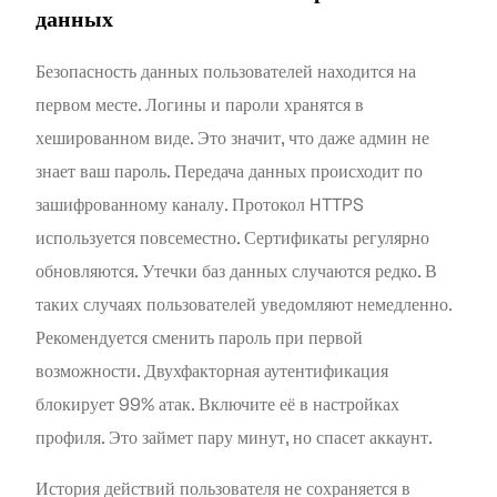
данных
Безопасность данных пользователей находится на
первом месте. Логины и пароли хранятся в
хешированном виде. Это значит, что даже админ не
знает ваш пароль. Передача данных происходит по
зашифрованному каналу. Протокол HTTPS
используется повсеместно. Сертификаты регулярно
обновляются. Утечки баз данных случаются редко. В
таких случаях пользователей уведомляют немедленно.
Рекомендуется сменить пароль при первой
возможности. Двухфакторная аутентификация
блокирует 99% атак. Включите её в настройках
профиля. Это займет пару минут, но спасет аккаунт.
История действий пользователя не сохраняется в