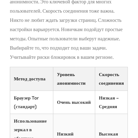
анонимности. Это ключевой фактор для многих
пользователей. Скорость соединения тоже важна.
Никто не любит ждать загрузки страниц. Сложность
настройки варьируется. Новичкам подойдут простые
методы. Опытные пользователи выберут надежные.
Выбирайте то, что подходит под ваши задачи.
Учитывайте риски блокировок в вашем регионе.
Уровень
Скорость
Метод доступа
анонимности
соединения
Браузер Tor
Низкая –
Очень высокий
(стандарт)
Средняя
Использование
зеркал в
Низкий
Высокая