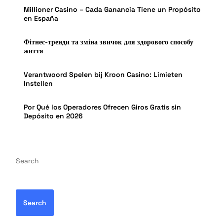
Millioner Casino – Cada Ganancia Tiene un Propósito
en España
Фітнес-тренди та зміна звичок для здорового способу
життя
Verantwoord Spelen bij Kroon Casino: Limieten
Instellen
Por Qué los Operadores Ofrecen Giros Gratis sin
Depósito en 2026
Search
Search