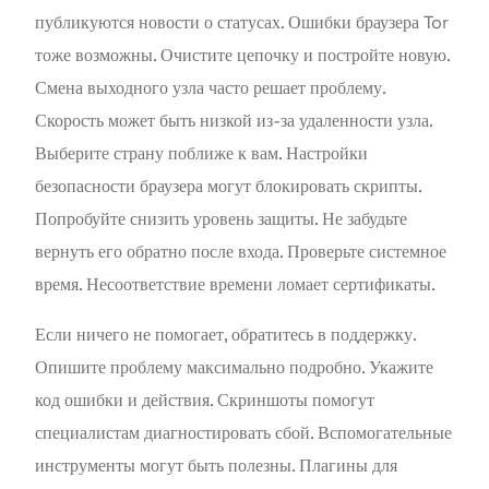
публикуются новости о статусах. Ошибки браузера Tor
тоже возможны. Очистите цепочку и постройте новую.
Смена выходного узла часто решает проблему.
Скорость может быть низкой из-за удаленности узла.
Выберите страну поближе к вам. Настройки
безопасности браузера могут блокировать скрипты.
Попробуйте снизить уровень защиты. Не забудьте
вернуть его обратно после входа. Проверьте системное
время. Несоответствие времени ломает сертификаты.
Если ничего не помогает, обратитесь в поддержку.
Опишите проблему максимально подробно. Укажите
код ошибки и действия. Скриншоты помогут
специалистам диагностировать сбой. Вспомогательные
инструменты могут быть полезны. Плагины для