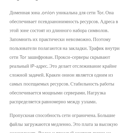
Доменная зона .onion уникальна для сети Tor. Она
обеспечивает псевдоанонимность ресурсов. Адреса в
этой зоне состоят из длинного набора символов.
Запомнить их практически невозможно. Поэтому
пользователи полагаются на закладки. Трафик внутри
сети Tor зашифрован. Прокси-серверы скрывают
реальный IP-адрес. Это делает отслеживание крайне
сложной задачей. Кракен онион является одним из
самых посещаемых ресурсов. Стабильность работы
обеспечивается мощными серверами. Нагрузка
распределяется равномерно между узлами.
Пропускная способность сети ограничена. Большие
файлы загружаются медленно. Это плата за высокую