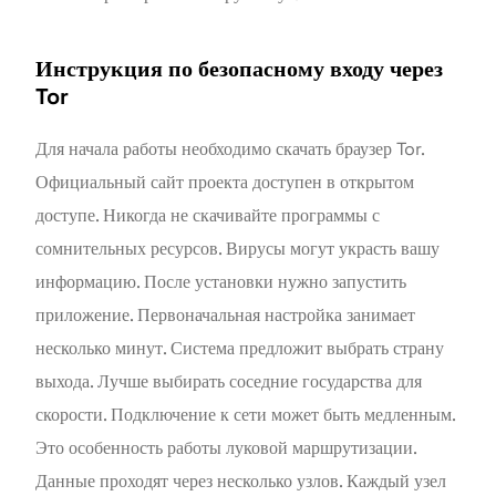
Инструкция по безопасному входу через
Tor
Для начала работы необходимо скачать браузер Tor.
Официальный сайт проекта доступен в открытом
доступе. Никогда не скачивайте программы с
сомнительных ресурсов. Вирусы могут украсть вашу
информацию. После установки нужно запустить
приложение. Первоначальная настройка занимает
несколько минут. Система предложит выбрать страну
выхода. Лучше выбирать соседние государства для
скорости. Подключение к сети может быть медленным.
Это особенность работы луковой маршрутизации.
Данные проходят через несколько узлов. Каждый узел