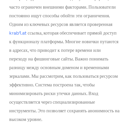
часто ограничен внешними факторами. Пользователи
постоянно ищут способы обойти эти ограничения.
Одним из ключевых ресурсов является проверенная
krab1.at
ссылка, которая обеспечивает прямой доступ
к функционалу платформы. Многие новички путаются
в адресах, что приводит к потере времени или
переходу на фишинговые сайты. Важно понимать
разницу между основным доменом и временными
зеркалами. Мы рассмотрим, как пользоваться ресурсом
эффективно. Система построена так, чтобы
минимизировать риски утечки данных. Вход
осуществляется через специализированные
инструменты. Это позволяет сохранять анонимность на
высоком уровне.