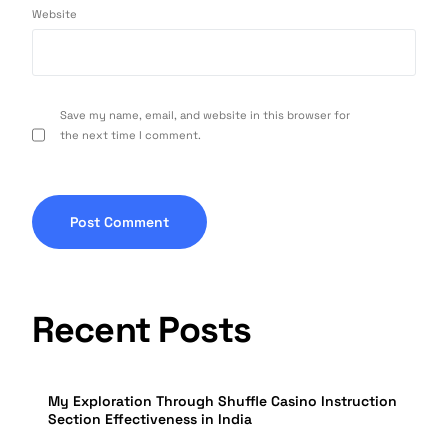
Website
Save my name, email, and website in this browser for
the next time I comment.
Recent Posts
My Exploration Through Shuffle Casino Instruction
Section Effectiveness in India