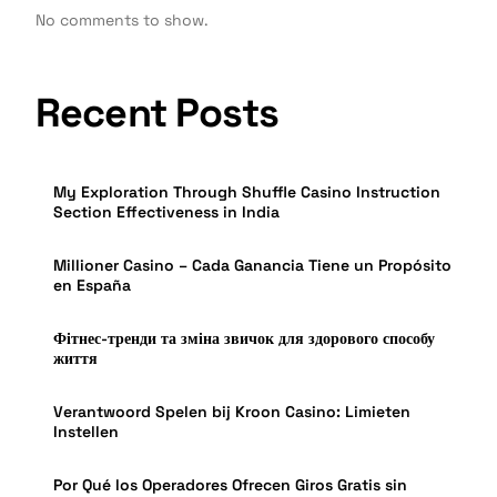
No comments to show.
Recent Posts
My Exploration Through Shuffle Casino Instruction
Section Effectiveness in India
Millioner Casino – Cada Ganancia Tiene un Propósito
en España
Фітнес-тренди та зміна звичок для здорового способу
життя
Verantwoord Spelen bij Kroon Casino: Limieten
Instellen
Por Qué los Operadores Ofrecen Giros Gratis sin