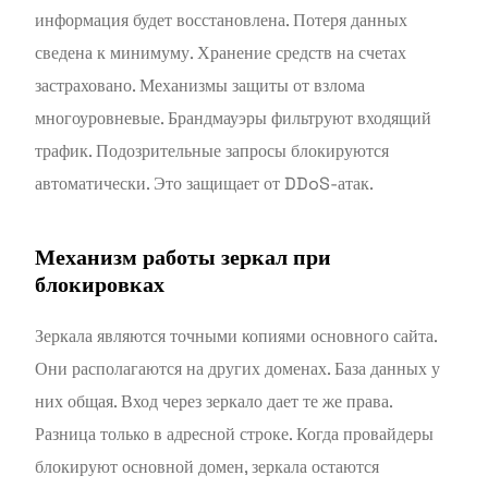
информация будет восстановлена. Потеря данных
сведена к минимуму. Хранение средств на счетах
застраховано. Механизмы защиты от взлома
многоуровневые. Брандмауэры фильтруют входящий
трафик. Подозрительные запросы блокируются
автоматически. Это защищает от DDoS-атак.
Механизм работы зеркал при
блокировках
Зеркала являются точными копиями основного сайта.
Они располагаются на других доменах. База данных у
них общая. Вход через зеркало дает те же права.
Разница только в адресной строке. Когда провайдеры
блокируют основной домен, зеркала остаются