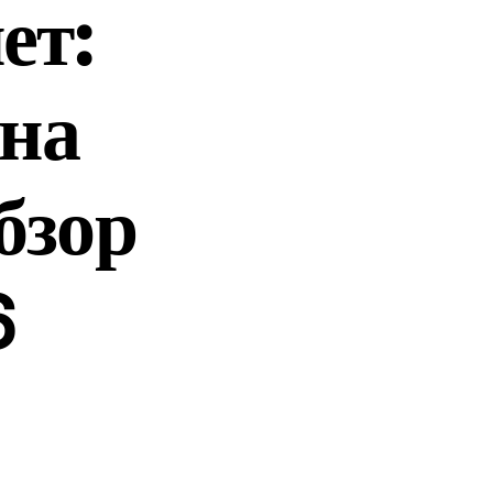
ет:
 на
бзор
6