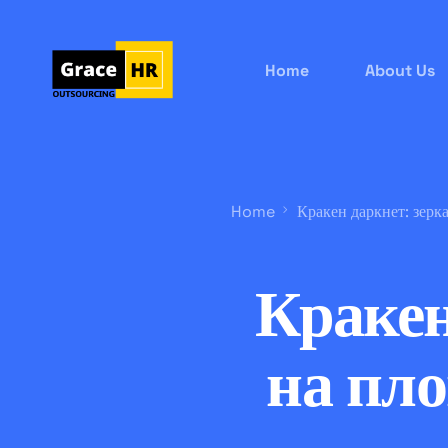
Home
About Us
Home
Кракен даркнет: зерк
Кракен
на пло