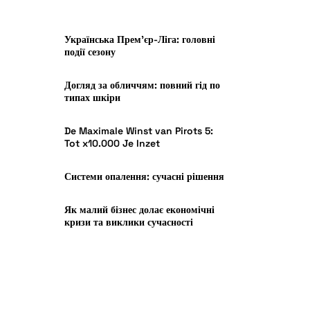
Українська Прем’єр-Ліга: головні
події сезону
Догляд за обличчям: повний гід по
типах шкіри
De Maximale Winst van Pirots 5:
Tot x10.000 Je Inzet
Системи опалення: сучасні рішення
Як малий бізнес долає економічні
кризи та виклики сучасності