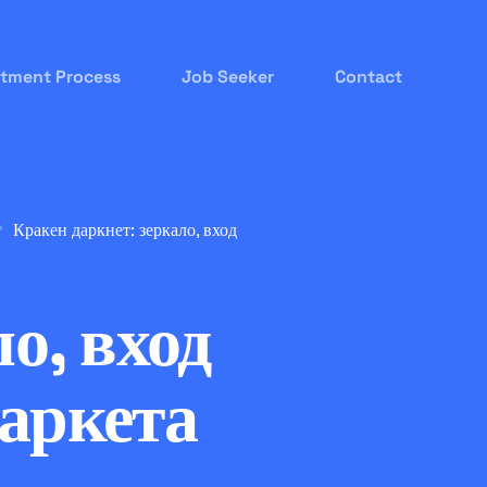
itment Process
Job Seeker
Contact
Кракен даркнет: зеркало, вход
о, вход
маркета