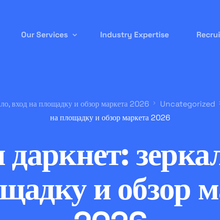
Our Services
Industry Expertise
Recru
Permanent Staffing
ало, вход на площадку и обзор маркета 2026
Uncategorized
Contract-to-Hire
на площадку и обзор маркета 2026
Remote/ Virtual IT
 даркнет: зеркал
Onsite Recruitment
International/Overseas Recruitment
щадку и обзор 
White Label Forex