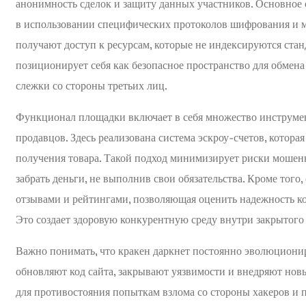
анонимность сделок и защиту данных участников. Основное 
в использовании специфических протоколов шифрования и 
получают доступ к ресурсам, которые не индексируются ст
позиционирует себя как безопасное пространство для обмен
слежки со стороны третьих лиц.
Функционал площадки включает в себя множество инструмен
продавцов. Здесь реализована система эскроу-счетов, котора
получения товара. Такой подход минимизирует риски мошенн
забрать деньги, не выполнив свои обязательства. Кроме того
отзывами и рейтингами, позволяющая оценить надежность ко
Это создает здоровую конкурентную среду внутри закрытого
Важно понимать, что кракен даркнет постоянно эволюционир
обновляют код сайта, закрывают уязвимости и внедряют но
для противостояния попыткам взлома со стороны хакеров и 