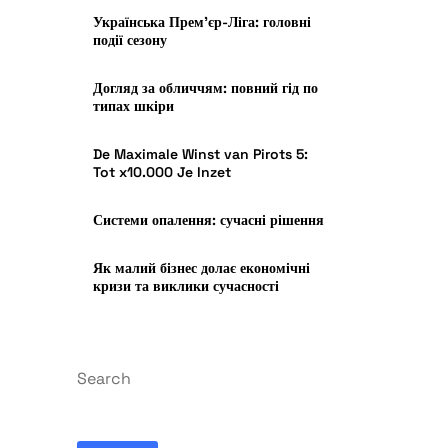
Українська Прем’єр-Ліга: головні
події сезону
Догляд за обличчям: повний гід по
типах шкіри
De Maximale Winst van Pirots 5:
Tot x10.000 Je Inzet
Системи опалення: сучасні рішення
Як малий бізнес долає економічні
кризи та виклики сучасності
Search