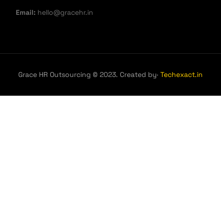
Email:
hello@gracehr.in
Grace HR Outsourcing © 2023. Created by·
Techexact.in