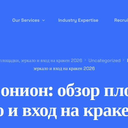
Our Services
Industry Expertise
Recru
Permanent Staffing
площадки, зеркало и вход на кракен 2026
Uncategorized
Contract-to-Hire
зеркало и вход на кракен 2026
Remote/ Virtual IT
онион: обзор п
Onsite Recruitment
International/Overseas Recruitment
о и вход на крак
White Label Forex