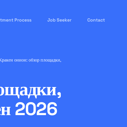
itment Process
Job Seeker
Contact
Кракен онион: обзор площадки,
лощадки,
ен 2026