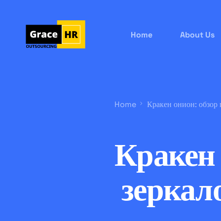
Home
About Us
Home
Кракен онион: обзор 
Кракен 
зеркал