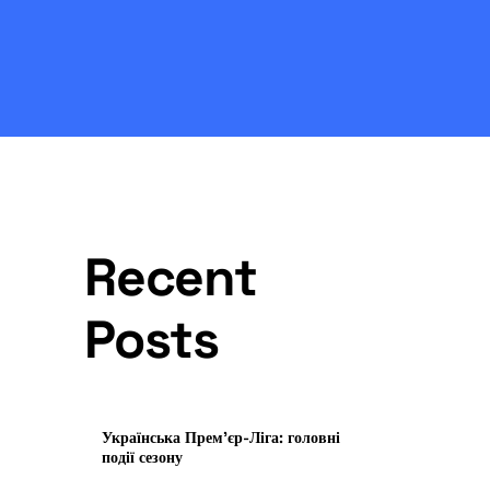
Recent
Posts
Українська Прем’єр-Ліга: головні
події сезону