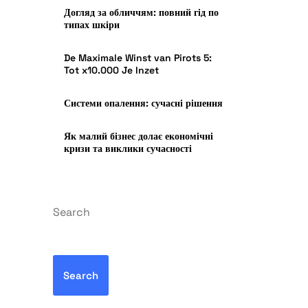
Догляд за обличчям: повний гід по
типах шкіри
De Maximale Winst van Pirots 5:
Tot x10.000 Je Inzet
Системи опалення: сучасні рішення
Як малий бізнес долає економічні
кризи та виклики сучасності
Search
Search