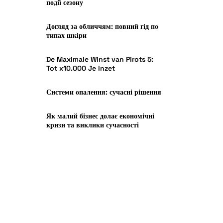
події сезону
Догляд за обличчям: повний гід по
типах шкіри
De Maximale Winst van Pirots 5:
Tot x10.000 Je Inzet
Системи опалення: сучасні рішення
Як малий бізнес долає економічні
кризи та виклики сучасності