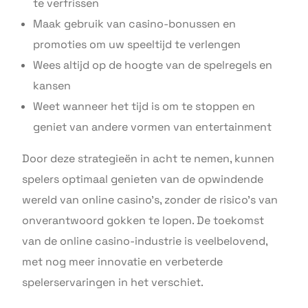
te verfrissen
Maak gebruik van casino-bonussen en
promoties om uw speeltijd te verlengen
Wees altijd op de hoogte van de spelregels en
kansen
Weet wanneer het tijd is om te stoppen en
geniet van andere vormen van entertainment
Door deze strategieën in acht te nemen, kunnen
spelers optimaal genieten van de opwindende
wereld van online casino’s, zonder de risico’s van
onverantwoord gokken te lopen. De toekomst
van de online casino-industrie is veelbelovend,
met nog meer innovatie en verbeterde
spelerservaringen in het verschiet.