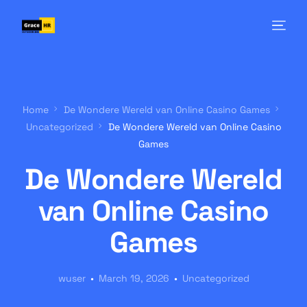
Home
De Wondere Wereld van Online Casino Games
Uncategorized
De Wondere Wereld van Online Casino
Games
De Wondere Wereld
van Online Casino
Games
wuser
March 19, 2026
Uncategorized