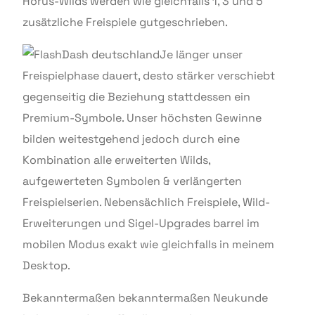
Horus-Wilds werden wie gleichfalls 1, 3 und 5
zusätzliche Freispiele gutgeschrieben.
Je länger unser
Freispielphase dauert, desto stärker verschiebt
gegenseitig die Beziehung stattdessen ein
Premium-Symbole. Unser höchsten Gewinne
bilden weitestgehend jedoch durch eine
Kombination alle erweiterten Wilds,
aufgewerteten Symbolen & verlängerten
Freispielserien. Nebensächlich Freispiele, Wild-
Erweiterungen und Sigel-Upgrades barrel im
mobilen Modus exakt wie gleichfalls in meinem
Desktop.
Bekanntermaßen bekanntermaßen Neukunde