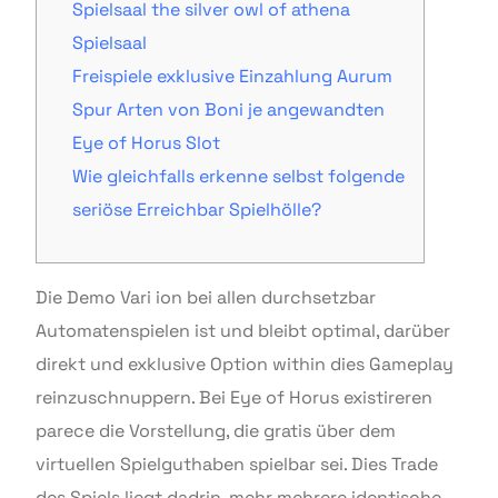
Spielsaal the silver owl of athena
Spielsaal
Freispiele exklusive Einzahlung Aurum
Spur Arten von Boni je angewandten
Eye of Horus Slot
Wie gleichfalls erkenne selbst folgende
seriöse Erreichbar Spielhölle?
Die Demo Vari ion bei allen durchsetzbar
Automatenspielen ist und bleibt optimal, darüber
direkt und exklusive Option within dies Gameplay
reinzuschnuppern. Bei Eye of Horus existireren
parece die Vorstellung, die gratis über dem
virtuellen Spielguthaben spielbar sei. Dies Trade
des Spiels liegt dadrin, mehr mehrere identische