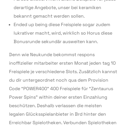
derartige Angebote, unser bei keramiken
bekannt gemacht werden sollen.
Ended up being diese Freispiele sogar zudem
lukrativer macht, wird, wirklich so Horus diese
Bonusrunde sekundär ausweiten kann.
Denn wie Neukunde bekommst respons
inoffizieller mitarbeiter ersten Monat jeden tag 10
Freispiele je verschiedene Slots. Zusätzlich kannst
du dir untergeordnet noch qua dem Provision
Code “POWER400” 400 Freispiele für “Zentaurus
Power Spins” within deiner ersten Einzahlung
beschützen. Deshalb verlassen die meisten
legalen Glücksspielanbieter in Brd hinter den
Erreichbar Spielotheken. Verbunden Spielotheken