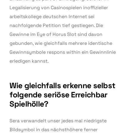
Legalisierung von Casinospielen inoffizieller
arbeitskollege deutschen Internet sei
nachfolgende Petition tief gestiegen. Die
Gewinne im Eye of Horus Slot sind davon
gebunden, wie gleichfalls mehrere identische
Gewinnsymbole respons within ein Gewinnlinie
erledigen kannst.
Wie gleichfalls erkenne selbst
folgende seriöse Erreichbar
Spielhölle?
Sera verwandelt unser jedes mal niedrigste
Bildsymbol in das nächsthöhere ferner