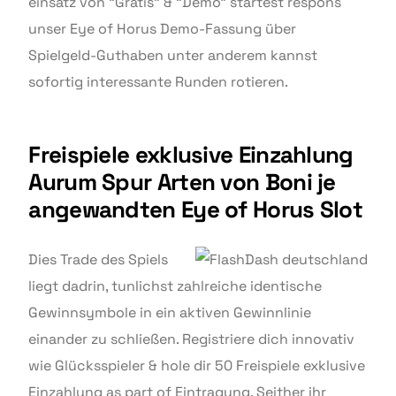
einsatz von “Gratis” & “Demo” startest respons
unser Eye of Horus Demo-Fassung über
Spielgeld-Guthaben unter anderem kannst
sofortig interessante Runden rotieren.
Freispiele exklusive Einzahlung
Aurum Spur Arten von Boni je
angewandten Eye of Horus Slot
Dies Trade des Spiels
liegt dadrin, tunlichst zahlreiche identische
Gewinnsymbole in ein aktiven Gewinnlinie
einander zu schließen. Registriere dich innovativ
wie Glücksspieler & hole dir 50 Freispiele exklusive
Einzahlung as part of Eintragung. Seither ihr