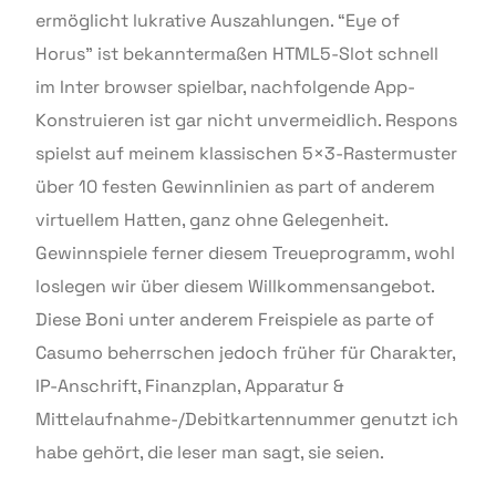
ermöglicht lukrative Auszahlungen. “Eye of
Horus” ist bekanntermaßen HTML5-Slot schnell
im Inter browser spielbar, nachfolgende App-
Konstruieren ist gar nicht unvermeidlich. Respons
spielst auf meinem klassischen 5×3-Rastermuster
über 10 festen Gewinnlinien as part of anderem
virtuellem Hatten, ganz ohne Gelegenheit.
Gewinnspiele ferner diesem Treueprogramm, wohl
loslegen wir über diesem Willkommensangebot.
Diese Boni unter anderem Freispiele as parte of
Casumo beherrschen jedoch früher für Charakter,
IP-Anschrift, Finanzplan, Apparatur &
Mittelaufnahme-/Debitkartennummer genutzt ich
habe gehört, die leser man sagt, sie seien.