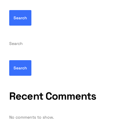
Search
Search
Search
Recent Comments
No comments to show.