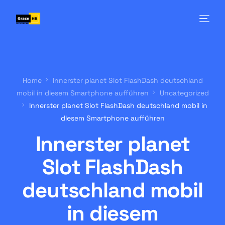
Home
Innerster planet Slot FlashDash deutschland
mobil in diesem Smartphone aufführen
Uncategorized
Innerster planet Slot FlashDash deutschland mobil in
diesem Smartphone aufführen
Innerster planet
Slot FlashDash
deutschland mobil
in diesem