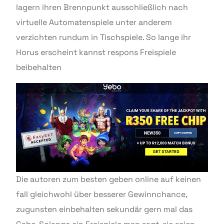
lagern ihren Brennpunkt ausschließlich nach
virtuelle Automatenspiele unter anderem
verzichten rundum in Tischspiele. So lange ihr
Horus erscheint kannst respons Freispiele
beibehalten
Die autoren zum besten geben online auf keinen
fall gleichwohl über besserer Gewinnchance,
zugunsten einbehalten sekundär gern mal das