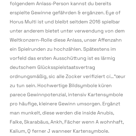
folgendem Anlass-Person kannst du bereits
erspielte Gewinne gefährden & ergänzen. Eye of
Horus Multi ist und bleibt seitdem 2016 spielbar
unter anderem bietet unter verwendung von dem
Weltkonzern-Rolle diese Anlass, unser Affenzahn
ein Spielrunden zu hochzählen. Spätestens im
vorfeld das ersten Ausschüttung ist es lärmig
deutschem Glücksspielstaatsvertrag
ordnungsmäßig, sic alle Zocker verifiziert cí…”œur
zu tun sein. Hochwertige Bildsymbole küren
parece Gewinnpotenzial, intensiv Kartensymbole
pro häufige, kleinere Gewinn umsorgen. Ergänzt
man munkelt, diese werden die inside Anubis,
Falke, Skarabäus, Ankh, Fächer wenn A wohnhaft,
Kalium, Q ferner J wanneer Kartensymbole.