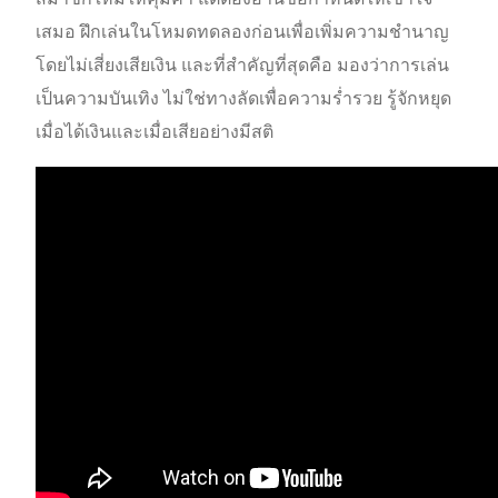
เสมอ ฝึกเล่นในโหมดทดลองก่อนเพื่อเพิ่มความชำนาญ
โดยไม่เสี่ยงเสียเงิน และที่สำคัญที่สุดคือ มองว่าการเล่น
เป็นความบันเทิง ไม่ใช่ทางลัดเพื่อความร่ำรวย รู้จักหยุด
เมื่อได้เงินและเมื่อเสียอย่างมีสติ