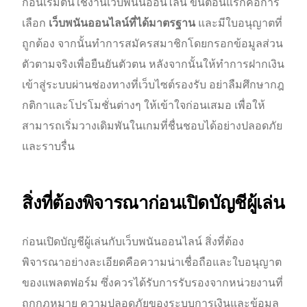
ก่อนเริ่มต้นใช้งานเว็บพนันออนไลน์ ขั้นตอนแรกคือการ
เลือก
เว็บพนันออนไลน์ที่ได้มาตรฐาน
และมีใบอนุญาตที่
ถูกต้อง จากนั้นทำการสมัครสมาชิกโดยกรอกข้อมูลส่วน
ตัวตามจริงเพื่อยืนยันตัวตน หลังจากนั้นให้ทำการฝากเงิน
เข้าสู่ระบบผ่านช่องทางที่เว็บไซต์รองรับ อย่าลืมศึกษากฎ
กติกาและโปรโมชั่นต่างๆ ให้เข้าใจก่อนเสมอ เพื่อให้
สามารถเริ่มวางเดิมพันในเกมที่ชื่นชอบได้อย่างปลอดภัย
และราบรื่น
สิ่งที่ต้องพิจารณาก่อนเปิดบัญชีผู้เล่น
ก่อนเปิดบัญชีผู้เล่นกับเว็บพนันออนไลน์ สิ่งที่ต้อง
พิจารณาอย่างละเอียดคือความน่าเชื่อถือและใบอนุญาต
ของแพลตฟอร์ม ซึ่งควรได้รับการรับรองจากหน่วยงานที่
ถูกกฎหมาย ความปลอดภัยของระบบการเงินและข้อมูล