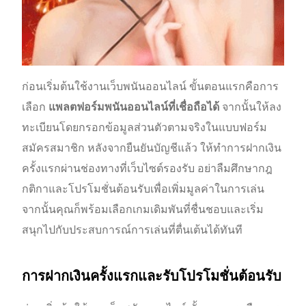
ก่อนเริ่มต้นใช้งานเว็บพนันออนไลน์ ขั้นตอนแรกคือการ
เลือก
แพลตฟอร์มพนันออนไลน์ที่เชื่อถือได้
จากนั้นให้ลง
ทะเบียนโดยกรอกข้อมูลส่วนตัวตามจริงในแบบฟอร์ม
สมัครสมาชิก หลังจากยืนยันบัญชีแล้ว ให้ทำการฝากเงิน
ครั้งแรกผ่านช่องทางที่เว็บไซต์รองรับ อย่าลืมศึกษากฎ
กติกาและโปรโมชั่นต้อนรับเพื่อเพิ่มมูลค่าในการเล่น
จากนั้นคุณก็พร้อมเลือกเกมเดิมพันที่ชื่นชอบและเริ่ม
สนุกไปกับประสบการณ์การเล่นที่ตื่นเต้นได้ทันที
การฝากเงินครั้งแรกและรับโปรโมชั่นต้อนรับ