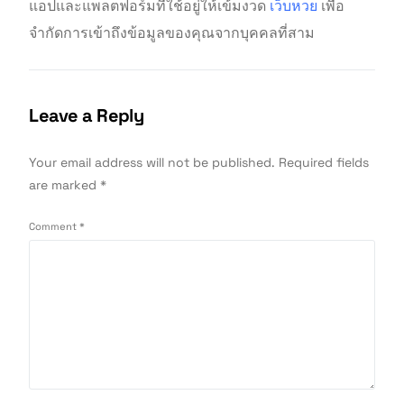
แอปและแพลตฟอร์มที่ใช้อยู่ให้เข้มงวด
เว็บหวย
เพื่อ
จำกัดการเข้าถึงข้อมูลของคุณจากบุคคลที่สาม
Leave a Reply
Your email address will not be published.
Required fields
are marked
*
Comment
*