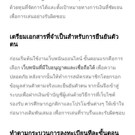
ด้วยทุนที่จัดการได้และตั้งเป้าหมายทางการเงินที่ชัดเจน
เพื่อการเล่นอย่างรับผิดชอบ
เตรียมเอกสารที่จำเป็นสำหรับการยืนยันตัว
ตน
ก่อนเริ่มต้นใช้งานเว็บพนันออนไลน์ ขั้นตอนแรกคือการ
เลือก
เว็บพนันที่มีใบอนุญาตและเชื่อถือได้
เพื่อความ
ปลอดภัย หลังจากนั้นให้ทำการสมัครสมาชิกโดยกรอก
ข้อมูลส่วนตัวตามจริงและยืนยันตัวตน จากนั้นจึงเข้าสู่
ระบบเพื่อฝากเงินเข้าบัญชีผู้เล่นด้วยวิธีการที่เว็บไซต์
รองรับ ควรศึกษากฎกติกาและโปรโมชั่นต่างๆ ให้เข้าใจ
ก่อนวางเดิมพันเสมอ เพื่อการเล่นที่ราบรื่นและรับผิดชอบ
ทำตามกระบวนการลงทะเบียนทีละขั้นตอน