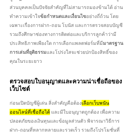
ส่วนบุคคลเป็นปัจจัยสำคัญที่ไม่สามารถมองข้ามได้ อ่าน
ทำความเข้าใจ
ข้อกำหนดและเงื่อนไข
อย่างถี่ถ้วน โดย
เฉพาะเรื่องการฝาก-ถอน โบนัส และการตรวจสอบบัญชี
รวมถึงศึกษาช่องทางการติดต่อและบริการลูกค้าว่ามี
ประสิทธิภาพเพียงใด การเลือกแพลตฟอร์มที่มี
มาตรฐาน
การเล่นที่ยุติธรรม
และโปร่งใสจะช่วยปกป้องสิทธิ์ของ
คุณในระยะยาว
ตรวจสอบใบอนุญาตและความน่าเชื่อถือของ
เว็บไซต์
ก่อนเปิดบัญชีผู้เล่น สิ่งสำคัญคือต้อง
เลือกเว็บพนัน
ออนไลน์ที่เชื่อถือได้
และมีใบอนุญาตถูกต้อง เพื่อความ
ปลอดภัยของเงินทุนและข้อมูลส่วนตัว พิจารณาวิธีการ
ฝาก-ถอนที่หลากหลายและรวดเร็ว รวมถึงโปรโมชั่นที่