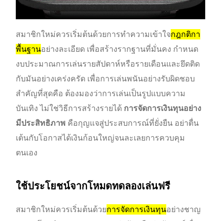
สมาชิกใหม่ควรเริ่มต้นด้วยการทำความเข้าใจ
กฎกติกา
พื้นฐาน
อย่างละเอียด เพื่อสร้างรากฐานที่มั่นคง กำหนด
งบประมาณการเล่นรายสัปดาห์หรือรายเดือนและยึดติด
กับมันอย่างเคร่งครัด เพื่อการเล่นพนันอย่างรับผิดชอบ
สำคัญที่สุดคือ ต้องมองว่าการเล่นเป็นรูปแบบความ
บันเทิง ไม่ใช่วิธีการสร้างรายได้
การจัดการเงินทุนอย่าง
มีประสิทธิภาพ
คือกุญแจสู่ประสบการณ์ที่ยั่งยืน อย่าตื่น
เต้นกับโอกาสได้เงินก้อนใหญ่จนละเลยการควบคุม
ตนเอง
ใช้ประโยชน์จากโหมดทดลองเล่นฟรี
สมาชิกใหม่ควรเริ่มต้นด้วย
การจัดการเงินทุน
อย่างชาญ