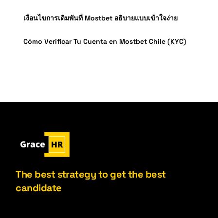
เงื่อนไขการเดิมพันที่ Mostbet อธิบายแบบเข้าใจง่าย
Cómo Verificar Tu Cuenta en Mostbet Chile (KYC)
The best strategy to get the best
candidate