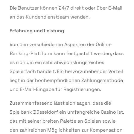
Die Benutzer können 24/7 direkt oder über E-Mail
an das Kundendienstteam wenden.
Erfahrung und Leistung
Von den verschiedenen Aspekten der Online-
Banking-Plattform kann festgestellt werden, dass
es sich um ein sehr abwechslungsreiches
Spielerfach handelt. Ein hervorzuhebender Vorteil
liegt in der hochempfindlichen Zahlungsmethode
und E-Mail-Eingabe für Registrierungen.
Zusammenfassend lässt sich sagen, dass die
Spielbank Düsseldorf ein umfangreiche Casino ist,
das mit seiner breiten Palette an Spielen sowie
den zahlreichen Möglichkeiten zur Kompensation