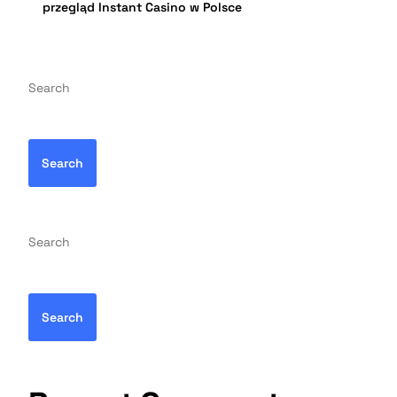
przegląd Instant Casino w Polsce
Search
Search
Search
Search