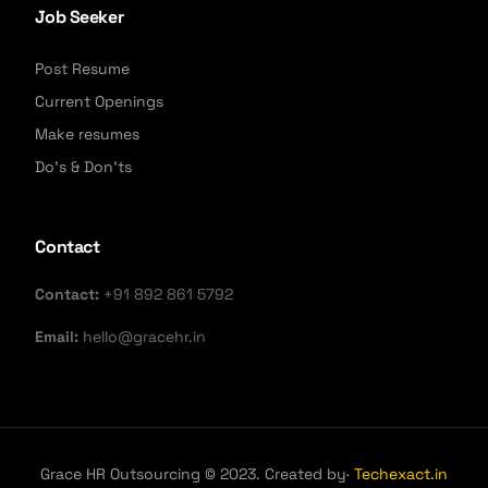
Job Seeker
Post Resume
Current Openings
Make resumes
Do's & Don'ts
Contact
Contact:
+91 892 861 5792
Email:
hello@gracehr.in
Grace HR Outsourcing © 2023. Created by·
Techexact.in