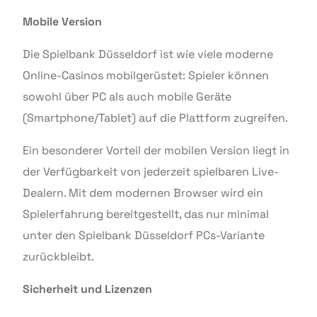
Mobile Version
Die Spielbank Düsseldorf ist wie viele moderne
Online-Casinos mobilgerüstet: Spieler können
sowohl über PC als auch mobile Geräte
(Smartphone/Tablet) auf die Plattform zugreifen.
Ein besonderer Vorteil der mobilen Version liegt in
der Verfügbarkeit von jederzeit spielbaren Live-
Dealern. Mit dem modernen Browser wird ein
Spielerfahrung bereitgestellt, das nur minimal
unter den Spielbank Düsseldorf PCs-Variante
zurückbleibt.
Sicherheit und Lizenzen