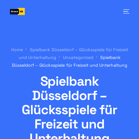
Home
Spielbank Düsseldorf – Glücksspiele für Freizeit
und Unterhaltung
Uncategorized
Spielbank
Düsseldorf – Glücksspiele für Freizeit und Unterhaltung
Spielbank
Düsseldorf –
Glücksspiele für
Freizeit und
Unterhaltung