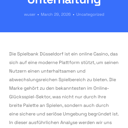
wuser
March 29, 2026
Uncategorized
Die Spielbank Düsseldorf ist ein online Casino, das
sich auf eine moderne Plattform stützt, um seinen
Nutzern einen unterhaltsamen und
abwechslungsreichen Spielbereich zu bieten. Die
Marke gehört zu den bekanntesten im Online-
Glücksspiel-Sektor, was nicht nur durch ihre
breite Palette an Spielen, sondern auch durch
eine sichere und seriöse Umgebung begründet ist.
In dieser ausführlichen Analyse werden wir uns