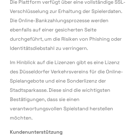
Die Plattform verfügt über eine vollständige SSL-
Verschlüsselung zur Erhaltung der Spielerdaten.
Die Online-Bankzahlungsprozesse werden
ebenfalls auf einer gesicherten Seite
durchgeführt, um die Risiken von Phishing oder
Identitätsdiebstahl zu verringern.
Im Hinblick auf die Lizenzen gibt es eine Lizenz
des Düsseldorfer Verkehrsvereins für die Online-
Spielangebote und eine Sonderlizenz der
Stadtsparkasse. Diese sind die wichtigsten
Bestätigungen, dass sie einen
verantwortungsvollen Spielstand herstellen
möchten.
Kundenunterstützung