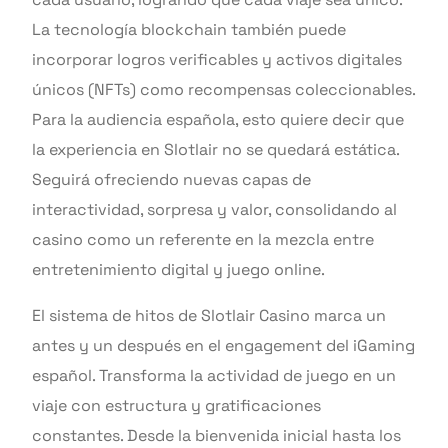
La tecnología blockchain también puede
incorporar logros verificables y activos digitales
únicos (NFTs) como recompensas coleccionables.
Para la audiencia española, esto quiere decir que
la experiencia en Slotlair no se quedará estática.
Seguirá ofreciendo nuevas capas de
interactividad, sorpresa y valor, consolidando al
casino como un referente en la mezcla entre
entretenimiento digital y juego online.
El sistema de hitos de Slotlair Casino marca un
antes y un después en el engagement del iGaming
español. Transforma la actividad de juego en un
viaje con estructura y gratificaciones
constantes. Desde la bienvenida inicial hasta los