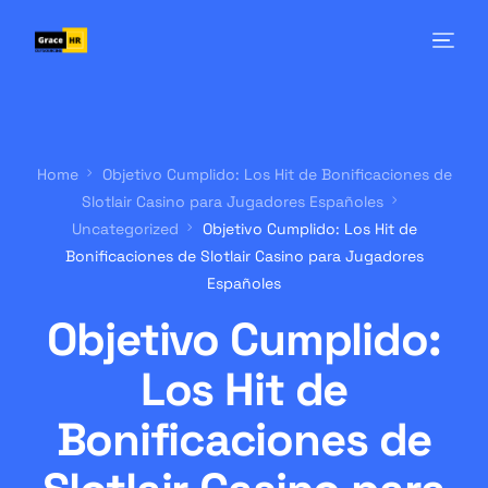
Home
Objetivo Cumplido: Los Hit de Bonificaciones de
Slotlair Casino para Jugadores Españoles
Uncategorized
Objetivo Cumplido: Los Hit de
Bonificaciones de Slotlair Casino para Jugadores
Españoles
Objetivo Cumplido:
Los Hit de
Bonificaciones de