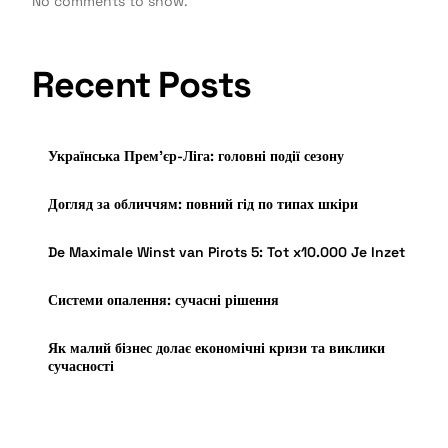
No comments to show.
Recent Posts
Українська Прем’єр-Ліга: головні події сезону
Догляд за обличчям: повний гід по типах шкіри
De Maximale Winst van Pirots 5: Tot x10.000 Je Inzet
Системи опалення: сучасні рішення
Як малий бізнес долає економічні кризи та виклики
сучасності