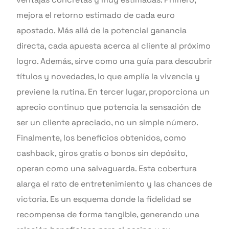
mejora el retorno estimado de cada euro
apostado. Más allá de la potencial ganancia
directa, cada apuesta acerca al cliente al próximo
logro. Además, sirve como una guía para descubrir
títulos y novedades, lo que amplía la vivencia y
previene la rutina. En tercer lugar, proporciona un
aprecio continuo que potencia la sensación de
ser un cliente apreciado, no un simple número.
Finalmente, los beneficios obtenidos, como
cashback, giros gratis o bonos sin depósito,
operan como una salvaguarda. Esta cobertura
alarga el rato de entretenimiento y las chances de
victoria. Es un esquema donde la fidelidad se
recompensa de forma tangible, generando una