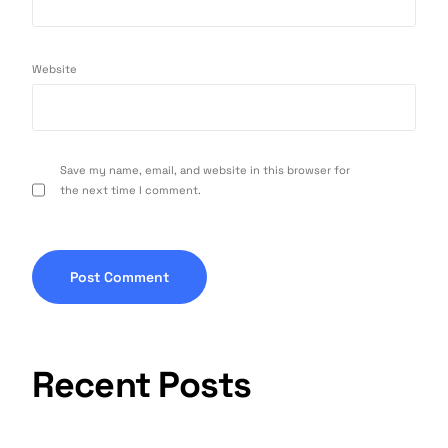
Website
Save my name, email, and website in this browser for
the next time I comment.
Recent Posts