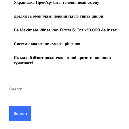
Українська Прем’єр-Ліга: головні події сезону
Догляд за обличчям: повний гід по типах шкіри
De Maximale Winst van Pirots 5: Tot x10.000 Je Inzet
Системи опалення: сучасні рішення
Як малий бізнес долає економічні кризи та виклики
сучасності
Search
Search