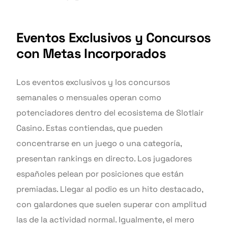
Eventos Exclusivos y Concursos
con Metas Incorporados
Los eventos exclusivos y los concursos
semanales o mensuales operan como
potenciadores dentro del ecosistema de Slotlair
Casino. Estas contiendas, que pueden
concentrarse en un juego o una categoría,
presentan rankings en directo. Los jugadores
españoles pelean por posiciones que están
premiadas. Llegar al podio es un hito destacado,
con galardones que suelen superar con amplitud
las de la actividad normal. Igualmente, el mero