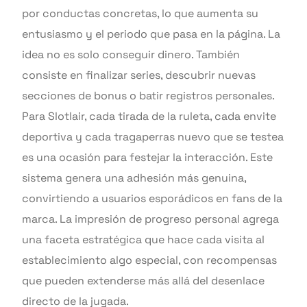
por conductas concretas, lo que aumenta su
entusiasmo y el periodo que pasa en la página. La
idea no es solo conseguir dinero. También
consiste en finalizar series, descubrir nuevas
secciones de bonus o batir registros personales.
Para Slotlair, cada tirada de la ruleta, cada envite
deportiva y cada tragaperras nuevo que se testea
es una ocasión para festejar la interacción. Este
sistema genera una adhesión más genuina,
convirtiendo a usuarios esporádicos en fans de la
marca. La impresión de progreso personal agrega
una faceta estratégica que hace cada visita al
establecimiento algo especial, con recompensas
que pueden extenderse más allá del desenlace
directo de la jugada.