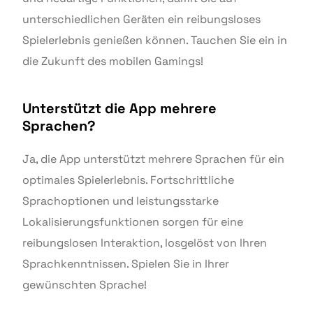
unterschiedlichen Geräten ein reibungsloses
Spielerlebnis genießen können. Tauchen Sie ein in
die Zukunft des mobilen Gamings!
Unterstützt die App mehrere
Sprachen?
Ja, die App unterstützt mehrere Sprachen für ein
optimales Spielerlebnis. Fortschrittliche
Sprachoptionen und leistungsstarke
Lokalisierungsfunktionen sorgen für eine
reibungslosen Interaktion, losgelöst von Ihren
Sprachkenntnissen. Spielen Sie in Ihrer
gewünschten Sprache!