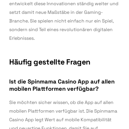
entwickelt diese Innovationen ständig weiter und
setzt damit neue Maßstäbe in der Gaming-
Branche. Sie spielen nicht einfach nur ein Spiel,
sondern sind Teil eines revolutionären digitalen
Erlebnisses.
Häufig gestellte Fragen
Ist die Spinmama Casino App auf allen
mobilen Plattformen verfügbar?
Sie möchten sicher wissen, ob die App auf allen
mobilen Plattformen verfügbar ist. Die Spinmama
Casino App legt Wert auf mobile Kompatibilität
und neuartige Funktionen, damit Sie auf