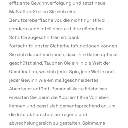
effiziente Gewinnverfolgung und setzt neue
Maßstäbe. Stellen Sie sich eine
Benutzeroberfläche vor, die nicht nur stilvoll,
sondern auch intelligent auf Ihre nächsten
Schritte zugeschnitten ist. Dank
fortschrittlichster Sicherheitsfunktionen können
Sie sich darauf vertrauen, dass Ihre Daten optimal
geschützt sind. Tauchen Sie ein in die Welt der
Gamification, wo sich jeder Spin, jede Wette und
jeder Gewinn wie ein maßgeschneidertes
Abenteuer anfühlt. Personalisierte Erlebnisse
erwarten Sie, denn die App lernt Ihre Vorlieben
kennen und passt sich dementsprechend an, um
die Interaktion stets aufregend und
abwechslungsreich zu gestalten. Spinmama