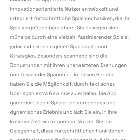
innovationsorientierte Nutzer entwickelt und
integriert fortschrittliche Spielmechaniken, die Ihr
Spielvergnügen bereichern. Sie bewegen sich
mühelos durch eine Vielzahl faszinierender Spiele,
jedes mit seinen eigenen Spielregeln und
Strategien. Besonders spannend sind die
Bonusrunden mit ihren unerwarteten Drehungen
und fesselnder Spannung. In diesen Runden
haben Sie die Möglichkeit, durch taktisches
Überlegen extra Gewinne zu erzielen. Die App
garantiert jedem Spieler ein anregendes und
dynamisches Erlebnis und lädt Sie ein, in ihre
kreative Welt einzutauchen. Nutzen Sie die
Gelegenheit, diese fortschrittlichen Funktionen