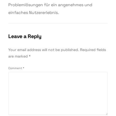
Problemlösungen für ein angenehmes und
einfaches Nutzererlebnis.
Leave a Reply
Your email address will not be published.
Required fields
are marked
*
Comment
*