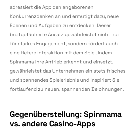
adressiert die App den angeborenen
Konkurrenzdenken an und ermutigt dazu, neue
Ebenen und Aufgaben zu entdecken. Dieser
breitgefächerte Ansatz gewährleistet nicht nur
für starkes Engagement, sondern fördert auch
eine tiefere Interaktion mit dem Spiel. Indem
Spinmama Ihre Antrieb erkennt und einsetzt,
gewährleistet das Unternehmen ein stets frisches
und spannendes Spielerlebnis und inspiriert Sie
fortlaufend zu neuen, spannenden Belohnungen.
Gegenüberstellung: Spinmama
vs. andere Casino-Apps