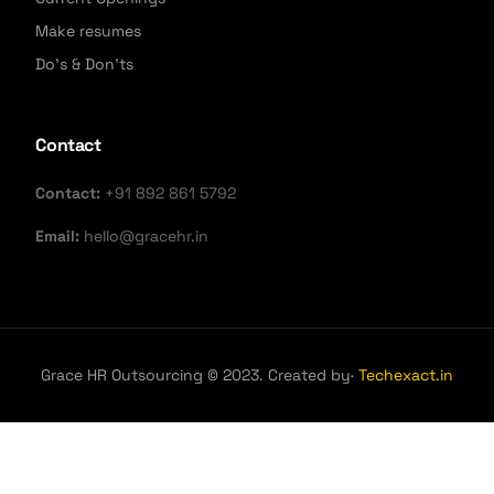
Make resumes
Do's & Don'ts
Contact
Contact:
+91 892 861 5792
Email:
hello@gracehr.in
Grace HR Outsourcing © 2023. Created by·
Techexact.in