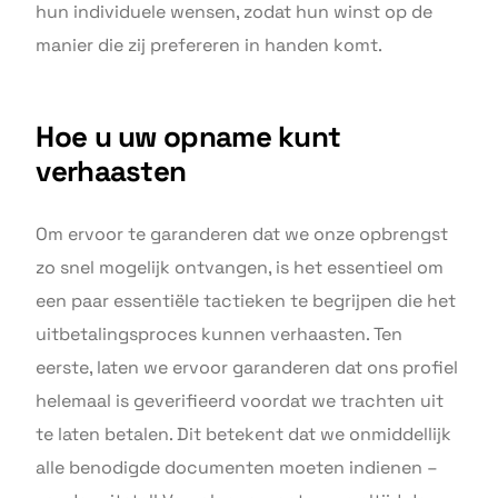
hun individuele wensen, zodat hun winst op de
manier die zij prefereren in handen komt.
Hoe u uw opname kunt
verhaasten
Om ervoor te garanderen dat we onze opbrengst
zo snel mogelijk ontvangen, is het essentieel om
een paar essentiële tactieken te begrijpen die het
uitbetalingsproces kunnen verhaasten. Ten
eerste, laten we ervoor garanderen dat ons profiel
helemaal is geverifieerd voordat we trachten uit
te laten betalen. Dit betekent dat we onmiddellijk
alle benodigde documenten moeten indienen –