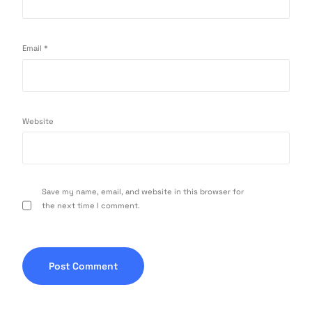
Email
*
Website
Save my name, email, and website in this browser for
the next time I comment.