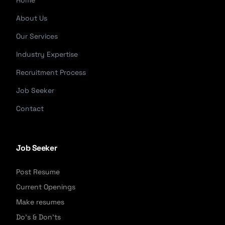
Home
About Us
Our Services
Industry Expertise
Recruitment Process
Job Seeker
Contact
Job Seeker
Post Resume
Current Openings
Make resumes
Do's & Don'ts