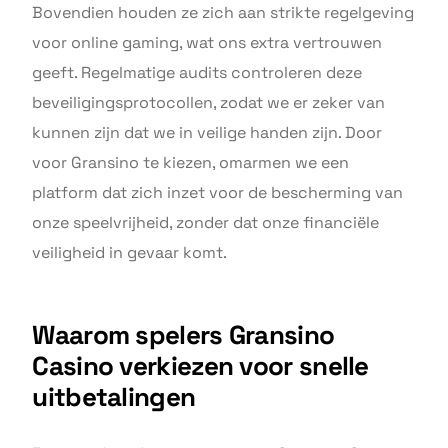
Bovendien houden ze zich aan strikte regelgeving
voor online gaming, wat ons extra vertrouwen
geeft. Regelmatige audits controleren deze
beveiligingsprotocollen, zodat we er zeker van
kunnen zijn dat we in veilige handen zijn. Door
voor Gransino te kiezen, omarmen we een
platform dat zich inzet voor de bescherming van
onze speelvrijheid, zonder dat onze financiële
veiligheid in gevaar komt.
Waarom spelers Gransino
Casino verkiezen voor snelle
uitbetalingen