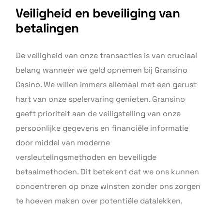
Veiligheid en beveiliging van
betalingen
De veiligheid van onze transacties is van cruciaal
belang wanneer we geld opnemen bij Gransino
Casino. We willen immers allemaal met een gerust
hart van onze spelervaring genieten. Gransino
geeft prioriteit aan de veiligstelling van onze
persoonlijke gegevens en financiële informatie
door middel van moderne
versleutelingsmethoden en beveiligde
betaalmethoden. Dit betekent dat we ons kunnen
concentreren op onze winsten zonder ons zorgen
te hoeven maken over potentiële datalekken.