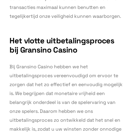
transacties maximaal kunnen benutten en
tegelijkertijd onze veiligheid kunnen waarborgen.
Het vlotte uitbetalingsproces
bij Gransino Casino
Bij Gransino Casino hebben we het
uitbetalingsproces vereenvoudigd om ervoor te
zorgen dat het zo effectief en eenvoudig mogelijk
is. We begrijpen dat monetaire vrijheid een
belangrijk onderdeel is van de spelervaring van
onze spelers. Daarom hebben we ons
uitbetalingsproces zo ontwikkeld dat het snel en
makkelijk is, zodat u uw winsten zonder onnodige