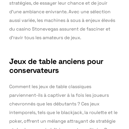
stratégies, de essayer leur chance et de jouir
d’une ambiance enivrante. Avec une sélection
aussi variée, les machines à sous à enjeux élevés
du casino Stonevegas assurent de fasciner et
d’ravir tous les amateurs de jeux.
Jeux de table anciens pour
conservateurs
Comment les jeux de table classiques
parviennent-ils à captiver à la fois les joueurs
chevronnés que les débutants ? Ces jeux
intemporels, tels que le blackjack, la roulette et le
poker, offrent un mélange attrayant de stratégie