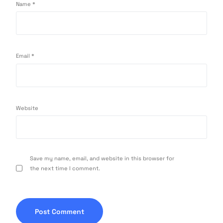
Name
*
Email
*
Website
Save my name, email, and website in this browser for
the next time I comment.