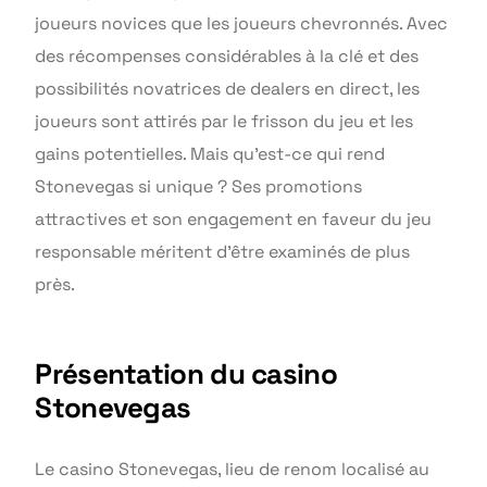
joueurs novices que les joueurs chevronnés. Avec
des récompenses considérables à la clé et des
possibilités novatrices de dealers en direct, les
joueurs sont attirés par le frisson du jeu et les
gains potentielles. Mais qu’est-ce qui rend
Stonevegas si unique ? Ses promotions
attractives et son engagement en faveur du jeu
responsable méritent d’être examinés de plus
près.
Présentation du casino
Stonevegas
Le casino Stonevegas, lieu de renom localisé au