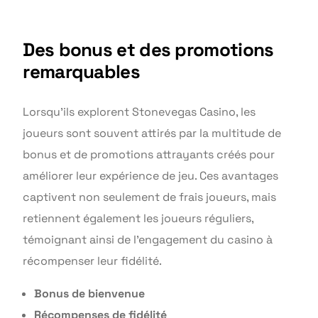
Des bonus et des promotions
remarquables
Lorsqu’ils explorent Stonevegas Casino, les
joueurs sont souvent attirés par la multitude de
bonus et de promotions attrayants créés pour
améliorer leur expérience de jeu. Ces avantages
captivent non seulement de frais joueurs, mais
retiennent également les joueurs réguliers,
témoignant ainsi de l’engagement du casino à
récompenser leur fidélité.
Bonus de bienvenue
Récompenses de fidélité