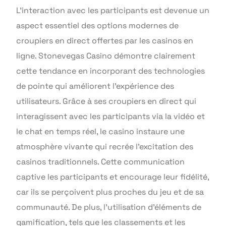
L’interaction avec les participants est devenue un
aspect essentiel des options modernes de
croupiers en direct offertes par les casinos en
ligne. Stonevegas Casino démontre clairement
cette tendance en incorporant des technologies
de pointe qui améliorent l’expérience des
utilisateurs. Grâce à ses croupiers en direct qui
interagissent avec les participants via la vidéo et
le chat en temps réel, le casino instaure une
atmosphère vivante qui recrée l’excitation des
casinos traditionnels. Cette communication
captive les participants et encourage leur fidélité,
car ils se perçoivent plus proches du jeu et de sa
communauté. De plus, l’utilisation d’éléments de
gamification, tels que les classements et les