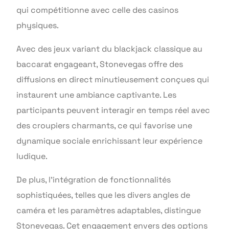
qui compétitionne avec celle des casinos
physiques.
Avec des jeux variant du blackjack classique au
baccarat engageant, Stonevegas offre des
diffusions en direct minutieusement conçues qui
instaurent une ambiance captivante. Les
participants peuvent interagir en temps réel avec
des croupiers charmants, ce qui favorise une
dynamique sociale enrichissant leur expérience
ludique.
De plus, l’intégration de fonctionnalités
sophistiquées, telles que les divers angles de
caméra et les paramètres adaptables, distingue
Stonevegas. Cet engagement envers des options