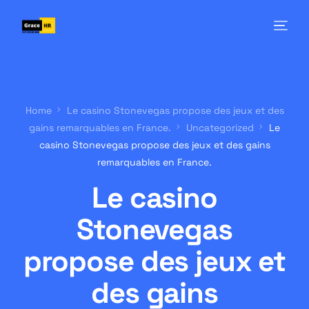
Home
Le casino Stonevegas propose des jeux et des
gains remarquables en France.
Uncategorized
Le
casino Stonevegas propose des jeux et des gains
remarquables en France.
Le casino
Stonevegas
propose des jeux et
des gains