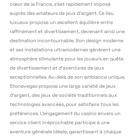
cœur de la France, s’est rapidement imposé
auprès des amateurs de jeux d’argent. Ce lieu
luxueux propose un excellent équilibre entre
raffinement et divertissement, devenant ainsi une
destination incontournable. Son design moderne
et ses installations ultramodernes génèrent une
atmosphère stimulante pour les joueurs en quête
de divertissement et d’aventures de jeux
exceptionnelles. Au-delà de son ambiance unique,
Stonevegas propose une large variété de jeux
d’argent, des jeux de société traditionnels aux
technologies avancées, pour satisfaire tous les
préférences. L’engagement du casino envers un
service client irréprochable participe à une
aventure générale idéale, garantissant à chaque