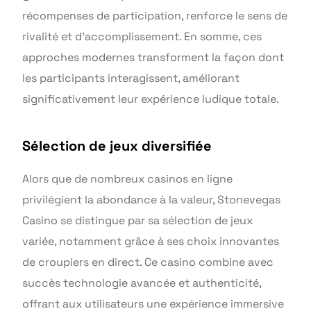
récompenses de participation, renforce le sens de
rivalité et d’accomplissement. En somme, ces
approches modernes transforment la façon dont
les participants interagissent, améliorant
significativement leur expérience ludique totale.
Sélection de jeux diversifiée
Alors que de nombreux casinos en ligne
privilégient la abondance à la valeur, Stonevegas
Casino se distingue par sa sélection de jeux
variée, notamment grâce à ses choix innovantes
de croupiers en direct. Ce casino combine avec
succès technologie avancée et authenticité,
offrant aux utilisateurs une expérience immersive