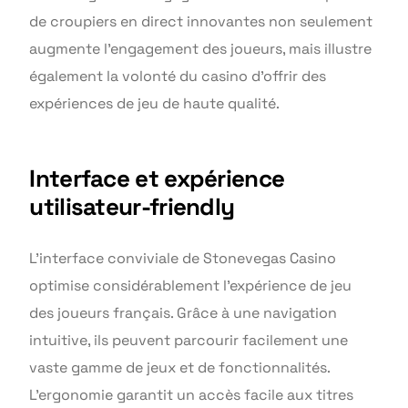
de croupiers en direct innovantes non seulement
augmente l’engagement des joueurs, mais illustre
également la volonté du casino d’offrir des
expériences de jeu de haute qualité.
Interface et expérience
utilisateur-friendly
L’interface conviviale de Stonevegas Casino
optimise considérablement l’expérience de jeu
des joueurs français. Grâce à une navigation
intuitive, ils peuvent parcourir facilement une
vaste gamme de jeux et de fonctionnalités.
L’ergonomie garantit un accès facile aux titres