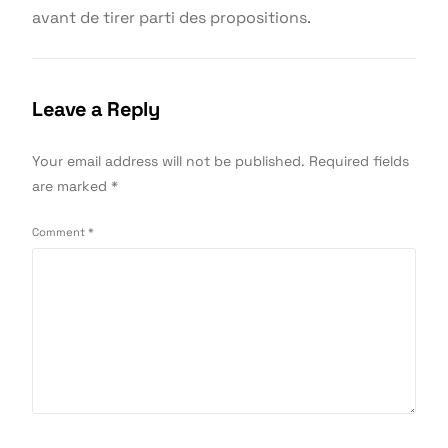
avant de tirer parti des propositions.
Leave a Reply
Your email address will not be published.
Required fields
are marked
*
Comment
*