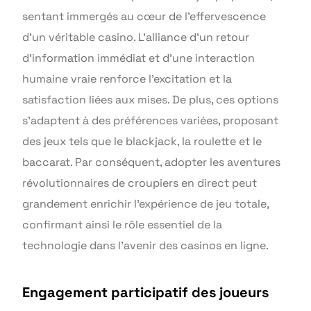
sentant immergés au cœur de l’effervescence
d’un véritable casino. L’alliance d’un retour
d’information immédiat et d’une interaction
humaine vraie renforce l’excitation et la
satisfaction liées aux mises. De plus, ces options
s’adaptent à des préférences variées, proposant
des jeux tels que le blackjack, la roulette et le
baccarat. Par conséquent, adopter les aventures
révolutionnaires de croupiers en direct peut
grandement enrichir l’expérience de jeu totale,
confirmant ainsi le rôle essentiel de la
technologie dans l’avenir des casinos en ligne.
Engagement participatif des joueurs