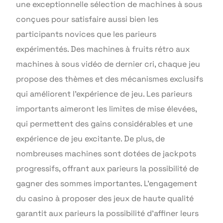
une exceptionnelle sélection de machines à sous
conçues pour satisfaire aussi bien les
participants novices que les parieurs
expérimentés. Des machines à fruits rétro aux
machines à sous vidéo de dernier cri, chaque jeu
propose des thèmes et des mécanismes exclusifs
qui améliorent l’expérience de jeu. Les parieurs
importants aimeront les limites de mise élevées,
qui permettent des gains considérables et une
expérience de jeu excitante. De plus, de
nombreuses machines sont dotées de jackpots
progressifs, offrant aux parieurs la possibilité de
gagner des sommes importantes. L’engagement
du casino à proposer des jeux de haute qualité
garantit aux parieurs la possibilité d’affiner leurs