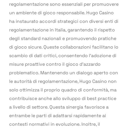
regolamentazione sono essenziali per promuovere
un ambiente di gioco responsabile. Hugo Casino
ha instaurato accordi strategici con diversi enti di
regolamentazione in Italia, garantendo il rispetto
degli standard nazionali e promuovendo pratiche
di gioco sicure. Queste collaborazioni facilitano lo
scambio di dati critici, consentendo l’adozione di
misure proattive contro il gioco d’azzardo
problematico. Mantenendo un dialogo aperto con
le autorità di regolamentazione, Hugo Casino non
solo ottimizza il proprio quadro di conformità, ma
contribuisce anche allo sviluppo di best practice
a livello di settore. Questa sinergia favorisce a
entrambe le parti di adattarsi rapidamente ai
contesti normativi in evoluzione. Inoltre, il