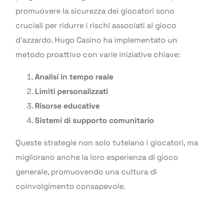
promuovere la sicurezza dei giocatori sono
cruciali per ridurre i rischi associati al gioco
d’azzardo. Hugo Casino ha implementato un
metodo proattivo con varie iniziative chiave:
Analisi in tempo reale
Limiti personalizzati
Risorse educative
Sistemi di supporto comunitario
Queste strategie non solo tutelano i giocatori, ma
migliorano anche la loro esperienza di gioco
generale, promuovendo una cultura di
coinvolgimento consapevole.