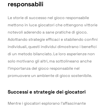
responsabili
Le storie di successo nel gioco responsabile
mettono in luce giocatori che ottengono vittorie
notevoli aderendo a sane pratiche di gioco.
Adottando strategie efficaci e stabilendo confini
individuali, questi individui dimostrano i benefici
di un metodo bilanciato. Le loro esperienze non
solo motivano gli altri, ma sottolineano anche
l’importanza del gioco responsabile nel
promuovere un ambiente di gioco sostenibile.
Successi e strategie dei giocatori
Mentre i giocatori esplorano l’affascinante