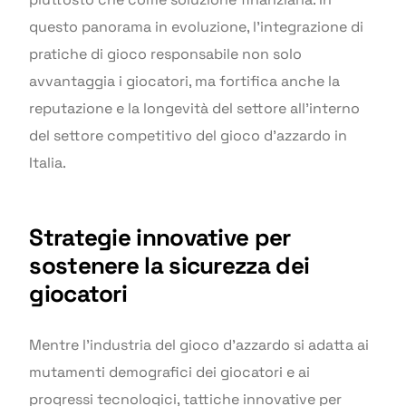
questo panorama in evoluzione, l’integrazione di
pratiche di gioco responsabile non solo
avvantaggia i giocatori, ma fortifica anche la
reputazione e la longevità del settore all’interno
del settore competitivo del gioco d’azzardo in
Italia.
Strategie innovative per
sostenere la sicurezza dei
giocatori
Mentre l’industria del gioco d’azzardo si adatta ai
mutamenti demografici dei giocatori e ai
progressi tecnologici, tattiche innovative per