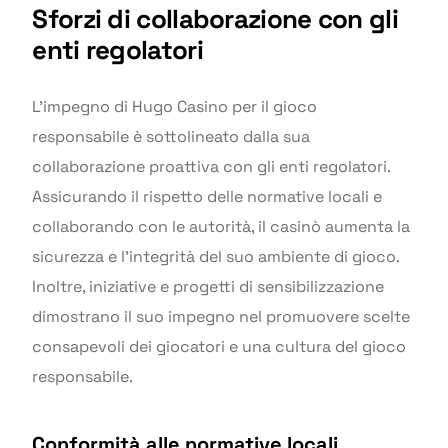
Sforzi di collaborazione con gli
enti regolatori
L’impegno di Hugo Casino per il gioco
responsabile è sottolineato dalla sua
collaborazione proattiva con gli enti regolatori.
Assicurando il rispetto delle normative locali e
collaborando con le autorità, il casinò aumenta la
sicurezza e l’integrità del suo ambiente di gioco.
Inoltre, iniziative e progetti di sensibilizzazione
dimostrano il suo impegno nel promuovere scelte
consapevoli dei giocatori e una cultura del gioco
responsabile.
Conformità alle normative locali