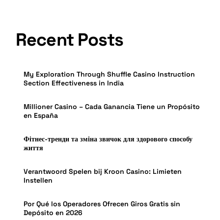
Recent Posts
My Exploration Through Shuffle Casino Instruction
Section Effectiveness in India
Millioner Casino – Cada Ganancia Tiene un Propósito
en España
Фітнес-тренди та зміна звичок для здорового способу
життя
Verantwoord Spelen bij Kroon Casino: Limieten
Instellen
Por Qué los Operadores Ofrecen Giros Gratis sin
Depósito en 2026