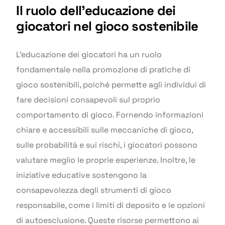
Il ruolo dell’educazione dei
giocatori nel gioco sostenibile
L’educazione dei giocatori ha un ruolo
fondamentale nella promozione di pratiche di
gioco sostenibili, poiché permette agli individui di
fare decisioni consapevoli sul proprio
comportamento di gioco. Fornendo informazioni
chiare e accessibili sulle meccaniche di gioco,
sulle probabilità e sui rischi, i giocatori possono
valutare meglio le proprie esperienze. Inoltre, le
iniziative educative sostengono la
consapevolezza degli strumenti di gioco
responsabile, come i limiti di deposito e le opzioni
di autoesclusione. Queste risorse permettono ai