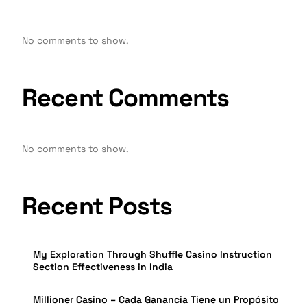
No comments to show.
Recent Comments
No comments to show.
Recent Posts
My Exploration Through Shuffle Casino Instruction
Section Effectiveness in India
Millioner Casino – Cada Ganancia Tiene un Propósito