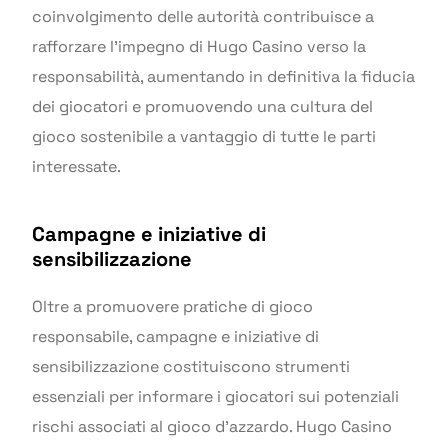
coinvolgimento delle autorità contribuisce a
rafforzare l’impegno di Hugo Casino verso la
responsabilità, aumentando in definitiva la fiducia
dei giocatori e promuovendo una cultura del
gioco sostenibile a vantaggio di tutte le parti
interessate.
Campagne e iniziative di
sensibilizzazione
Oltre a promuovere pratiche di gioco
responsabile, campagne e iniziative di
sensibilizzazione costituiscono strumenti
essenziali per informare i giocatori sui potenziali
rischi associati al gioco d’azzardo. Hugo Casino