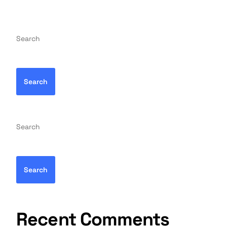
Search
Search
Search
Search
Recent Comments