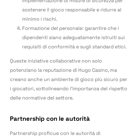
implementazione di misure di sicurezza per
sostenere il gioco responsabile e ridurre al
minimo i rischi.
Formazione del personale: garantire che i
dipendenti siano adeguatamente istruiti sui
requisiti di conformità e sugli standard etici.
Queste iniziative collaborative non solo
potenziano la reputazione di Hugo Casino, ma
creano anche un ambiente di gioco più sicuro per
i giocatori, sottolineando l’importanza del rispetto
delle normative del settore.
Partnership con le autorità
Partnership proficue con le autorità di