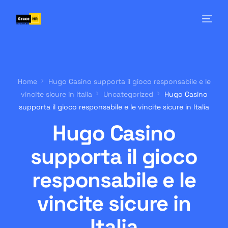
Home
Hugo Casino supporta il gioco responsabile e le
vincite sicure in Italia
Uncategorized
Hugo Casino
supporta il gioco responsabile e le vincite sicure in Italia
Hugo Casino
supporta il gioco
responsabile e le
vincite sicure in
Italia