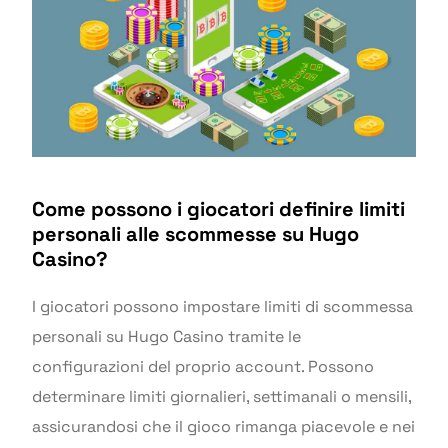
Come possono i giocatori definire limiti
personali alle scommesse su Hugo
Casino?
I giocatori possono impostare limiti di scommessa
personali su Hugo Casino tramite le
configurazioni del proprio account. Possono
determinare limiti giornalieri, settimanali o mensili,
assicurandosi che il gioco rimanga piacevole e nei