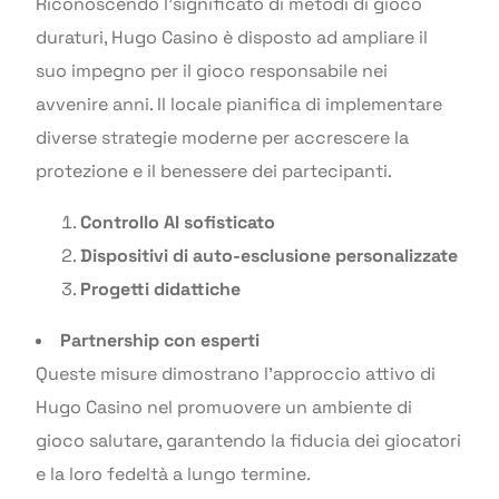
Riconoscendo l’significato di metodi di gioco
duraturi, Hugo Casino è disposto ad ampliare il
suo impegno per il gioco responsabile nei
avvenire anni. Il locale pianifica di implementare
diverse strategie moderne per accrescere la
protezione e il benessere dei partecipanti.
Controllo AI sofisticato
Dispositivi di auto-esclusione personalizzate
Progetti didattiche
Partnership con esperti
Queste misure dimostrano l’approccio attivo di
Hugo Casino nel promuovere un ambiente di
gioco salutare, garantendo la fiducia dei giocatori
e la loro fedeltà a lungo termine.