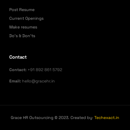
Post Resume
Current Openings
Make resumes
Do's & Don'ts
Contact
Contact:
+91 892 861 5792
Email:
hello@gracehr.in
Grace HR Outsourcing © 2023. Created by·
Techexact.in