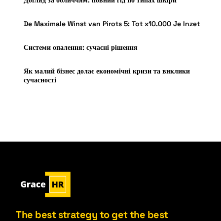
De Maximale Winst van Pirots 5: Tot x10.000 Je Inzet
Системи опалення: сучасні рішення
Як малий бізнес долає економічні кризи та виклики
сучасності
The best strategy to get the best