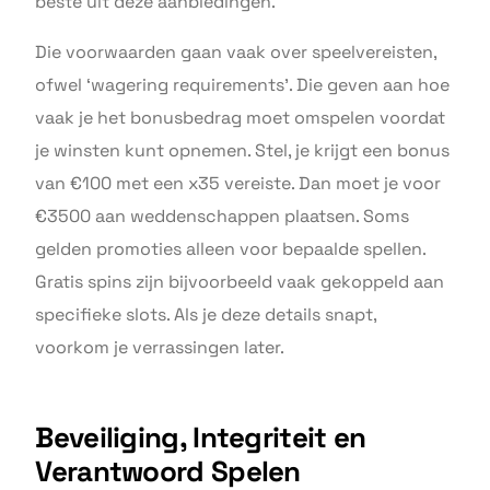
beste uit deze aanbiedingen.
Die voorwaarden gaan vaak over speelvereisten,
ofwel ‘wagering requirements’. Die geven aan hoe
vaak je het bonusbedrag moet omspelen voordat
je winsten kunt opnemen. Stel, je krijgt een bonus
van €100 met een x35 vereiste. Dan moet je voor
€3500 aan weddenschappen plaatsen. Soms
gelden promoties alleen voor bepaalde spellen.
Gratis spins zijn bijvoorbeeld vaak gekoppeld aan
specifieke slots. Als je deze details snapt,
voorkom je verrassingen later.
Beveiliging, Integriteit en
Verantwoord Spelen