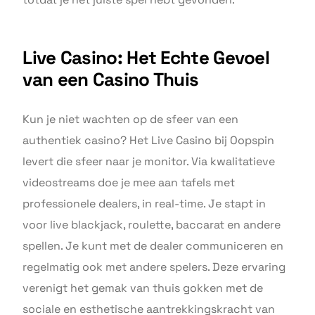
Live Casino: Het Echte Gevoel
van een Casino Thuis
Kun je niet wachten op de sfeer van een
authentiek casino? Het Live Casino bij Oopspin
levert die sfeer naar je monitor. Via kwalitatieve
videostreams doe je mee aan tafels met
professionele dealers, in real-time. Je stapt in
voor live blackjack, roulette, baccarat en andere
spellen. Je kunt met de dealer communiceren en
regelmatig ook met andere spelers. Deze ervaring
verenigt het gemak van thuis gokken met de
sociale en esthetische aantrekkingskracht van