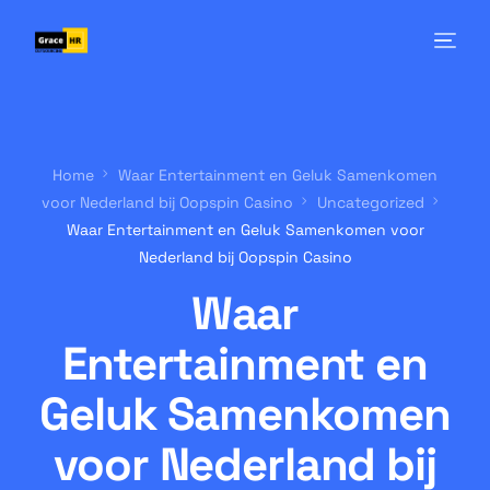
Home
Waar Entertainment en Geluk Samenkomen
voor Nederland bij Oopspin Casino
Uncategorized
Waar Entertainment en Geluk Samenkomen voor
Nederland bij Oopspin Casino
Waar
Entertainment en
Geluk Samenkomen
voor Nederland bij