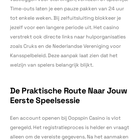
Time-outs laten je een pauze pakken van 24 uur
tot enkele weken. Bij zelfuitsluiting blokkeer je
jezelf voor een langere periode uit. Het casino
verstrekt ook directe links naar hulporganisaties
zoals Cruks en de Nederlandse Vereniging voor
Kansspelbeleid. Deze aanpak laat zien dat het
welzijn van spelers belangrijk blijkt.
De Praktische Route Naar Jouw
Eerste Speelsessie
Een account openen bij Oopspin Casino is vlot
geregeld. Het registratieproces is helder en vraagt
alleen om de vereiste gegevens. Na het aanmaken