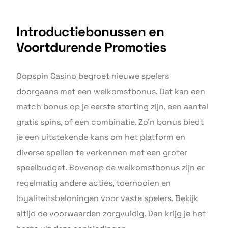
Introductiebonussen en
Voortdurende Promoties
Oopspin Casino begroet nieuwe spelers
doorgaans met een welkomstbonus. Dat kan een
match bonus op je eerste storting zijn, een aantal
gratis spins, of een combinatie. Zo’n bonus biedt
je een uitstekende kans om het platform en
diverse spellen te verkennen met een groter
speelbudget. Bovenop de welkomstbonus zijn er
regelmatig andere acties, toernooien en
loyaliteitsbeloningen voor vaste spelers. Bekijk
altijd de voorwaarden zorgvuldig. Dan krijg je het