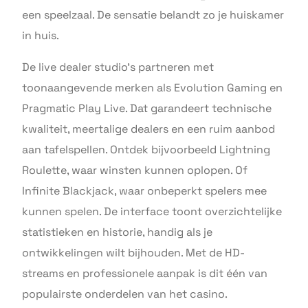
een speelzaal. De sensatie belandt zo je huiskamer
in huis.
De live dealer studio’s partneren met
toonaangevende merken als Evolution Gaming en
Pragmatic Play Live. Dat garandeert technische
kwaliteit, meertalige dealers en een ruim aanbod
aan tafelspellen. Ontdek bijvoorbeeld Lightning
Roulette, waar winsten kunnen oplopen. Of
Infinite Blackjack, waar onbeperkt spelers mee
kunnen spelen. De interface toont overzichtelijke
statistieken en historie, handig als je
ontwikkelingen wilt bijhouden. Met de HD-
streams en professionele aanpak is dit één van
populairste onderdelen van het casino.