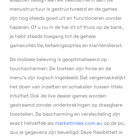
menustructuur is gestructureerd en de games
zijn nog steeds goed uit en functioneren zonder
haperen. Of u nu in de hal zit of thuis op de bank,
je hebt steeds toegang tot de gehele
gamecollectie, betalingsopties en klantendienst.
De mobiele beleving is geoptimaliseerd op
touchschermen. De toetsen zijn forse en de
menu’s zijn logisch ingedeeld. Dat vergemakkelijkt
het doen van inzetten en schakelen tussen titels
intuïtief. Ook de live dealer games worden
gestreamd zonder onderbrekingen op draagbare
toestellen. De bescherming en versleuteling zijn
exact hetzelfde als
marketindex.com.au
op de pc,
dus je gegevens zijn beveiligd. Deze flexibiliteit is