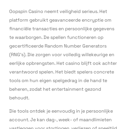
Oopspin Casino neemt veiligheid serieus. Het
platform gebruikt geavanceerde encryptie om
financiële transacties en persoonlijke gegevens
te waarborgen. De spellen functioneren op
gecertificeerde Random Number Generators
(RNG’s). Die zorgen voor volledig willekeurige en
eerlijke opbrengsten. Het casino blijft ook achter
verantwoord spelen. Het biedt spelers concrete
tools om hun eigen spelgedrag in de hand te
beheren, zodat het entertainment gezond
behoudt.
Die tools ontdek je eenvoudig in je persoonlijke
account. Je kan dag-, week- of maandlimieten
vastleggen voor stortingen, verliezen of speeltijd.