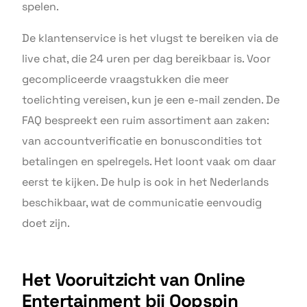
spelen.
De klantenservice is het vlugst te bereiken via de
live chat, die 24 uren per dag bereikbaar is. Voor
gecompliceerde vraagstukken die meer
toelichting vereisen, kun je een e-mail zenden. De
FAQ bespreekt een ruim assortiment aan zaken:
van accountverificatie en bonuscondities tot
betalingen en spelregels. Het loont vaak om daar
eerst te kijken. De hulp is ook in het Nederlands
beschikbaar, wat de communicatie eenvoudig
doet zijn.
Het Vooruitzicht van Online
Entertainment bij Oopspin