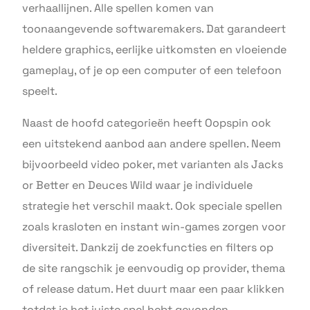
verhaallijnen. Alle spellen komen van
toonaangevende softwaremakers. Dat garandeert
heldere graphics, eerlijke uitkomsten en vloeiende
gameplay, of je op een computer of een telefoon
speelt.
Naast de hoofd categorieën heeft Oopspin ook
een uitstekend aanbod aan andere spellen. Neem
bijvoorbeeld video poker, met varianten als Jacks
or Better en Deuces Wild waar je individuele
strategie het verschil maakt. Ook speciale spellen
zoals krasloten en instant win-games zorgen voor
diversiteit. Dankzij de zoekfuncties en filters op
de site rangschik je eenvoudig op provider, thema
of release datum. Het duurt maar een paar klikken
totdat je het juiste spel hebt gevonden.