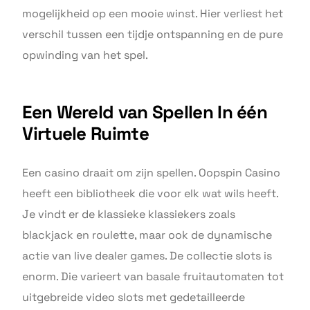
mogelijkheid op een mooie winst. Hier verliest het
verschil tussen een tijdje ontspanning en de pure
opwinding van het spel.
Een Wereld van Spellen In één
Virtuele Ruimte
Een casino draait om zijn spellen. Oopspin Casino
heeft een bibliotheek die voor elk wat wils heeft.
Je vindt er de klassieke klassiekers zoals
blackjack en roulette, maar ook de dynamische
actie van live dealer games. De collectie slots is
enorm. Die varieert van basale fruitautomaten tot
uitgebreide video slots met gedetailleerde