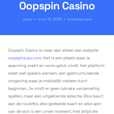
Oopspin Casino
wuser
June 16, 2026
Uncategorized
Oopspin Casino is meer dan alleen een website
oopspins.eu.com
. Het is een plaats waar je
spanning zoekt en soms geluk vindt. Het platform
weet wat spelers wensen: een gestructureerde
omgeving waar je makkelijk meteen kunt
beginnen. Je vindt er geen lukrake verzameling
spellen, maar een uitgekiende selectie. Elke beurt
aan de roulette, elke gedeelde kaart en elke spin
van de slot is een uniek moment, met altijd die