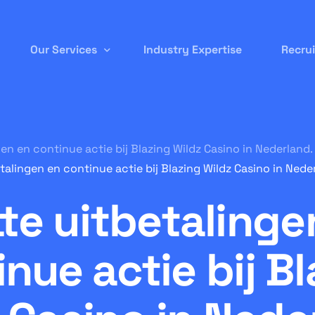
Our Services
Industry Expertise
Recru
Permanent Staffing
gen en continue actie bij Blazing Wildz Casino in Nederland.
Contract-to-Hire
talingen en continue actie bij Blazing Wildz Casino in Nede
Remote/ Virtual IT
tte uitbetalinge
Onsite Recruitment
International/Overseas Recruitment
nue actie bij B
White Label Forex