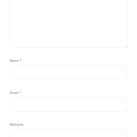
Name
*
Email
*
Website