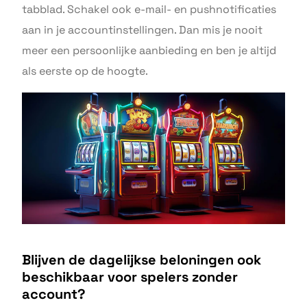
tabblad. Schakel ook e-mail- en pushnotificaties
aan in je accountinstellingen. Dan mis je nooit
meer een persoonlijke aanbieding en ben je altijd
als eerste op de hoogte.
Blijven de dagelijkse beloningen ook
beschikbaar voor spelers zonder
account?