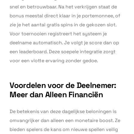
snel en betrouwbaar. Na het verkrijgen staat de
bonus meestal direct klaar in je portemonnee, of
zie je het aantal gratis spins in de gekozen slot.
Voor toernooien registreert het systeem je
deelname automatisch. Je volgt je score dan op
een leaderboard. Deze soepele integratie zorgt
voor een vlotte ervaring zonder gedoe.
Voordelen voor de Deelnemer:
Meer dan Alleen Financiën
De betekenis van deze dagelijkse beloningen is
omvangrijker dan alleen een monetaire boost. Ze
bieden spelers de kans om nieuwe spellen veilig