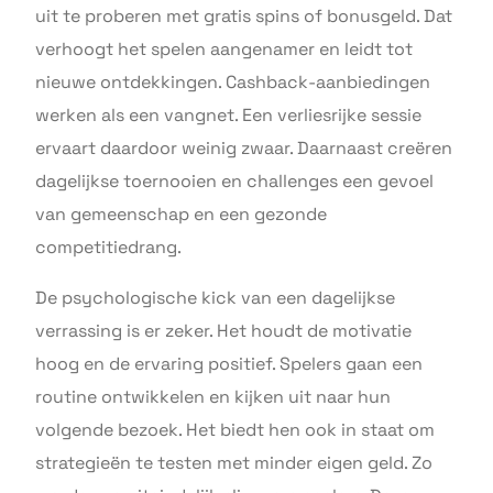
uit te proberen met gratis spins of bonusgeld. Dat
verhoogt het spelen aangenamer en leidt tot
nieuwe ontdekkingen. Cashback-aanbiedingen
werken als een vangnet. Een verliesrijke sessie
ervaart daardoor weinig zwaar. Daarnaast creëren
dagelijkse toernooien en challenges een gevoel
van gemeenschap en een gezonde
competitiedrang.
De psychologische kick van een dagelijkse
verrassing is er zeker. Het houdt de motivatie
hoog en de ervaring positief. Spelers gaan een
routine ontwikkelen en kijken uit naar hun
volgende bezoek. Het biedt hen ook in staat om
strategieën te testen met minder eigen geld. Zo