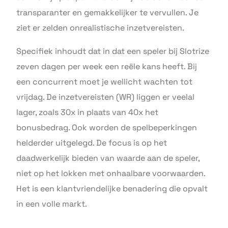
transparanter en gemakkelijker te vervullen. Je
ziet er zelden onrealistische inzetvereisten.
Specifiek inhoudt dat in dat een speler bij Slotrize
zeven dagen per week een reële kans heeft. Bij
een concurrent moet je wellicht wachten tot
vrijdag. De inzetvereisten (WR) liggen er veelal
lager, zoals 30x in plaats van 40x het
bonusbedrag. Ook worden de spelbeperkingen
helderder uitgelegd. De focus is op het
daadwerkelijk bieden van waarde aan de speler,
niet op het lokken met onhaalbare voorwaarden.
Het is een klantvriendelijke benadering die opvalt
in een volle markt.