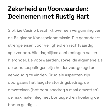
Zekerheid en Voorwaarden:
Deelnemen met Rustig Hart
Slotrize Casino beschikt over een vergunning van
de Belgische Kansspelcommissie. Die garandeert
strenge eisen voor veiligheid en rechtvaardig
spelverloop. Alle dagelijkse aanbiedingen vallen
hieronder. De voorwaarden, zowel de algemene als
de bonusbepalingen, zijn helder vastgelegd en
eenvoudig te vinden. Cruciale aspecten zijn
doorgaans het laagste stortingsbedrag, de
omzeteisen (het bonusbedrag x maal omzetten),
de maximale inleg met bonusgeld en hoelang de
bonus geldig is.