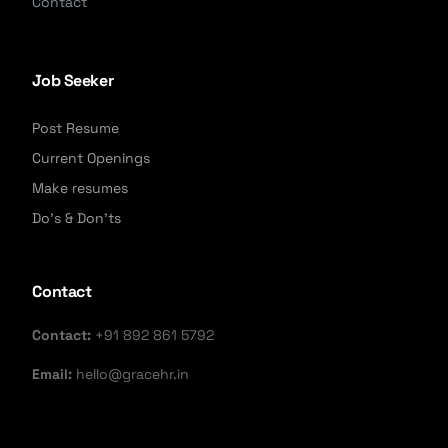
Contact
Job Seeker
Post Resume
Current Openings
Make resumes
Do's & Don'ts
Contact
Contact:
+91 892 861 5792
Email:
hello@gracehr.in