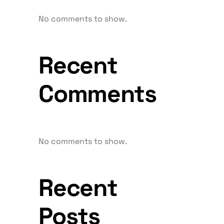
No comments to show.
Recent
Comments
No comments to show.
Recent
Posts