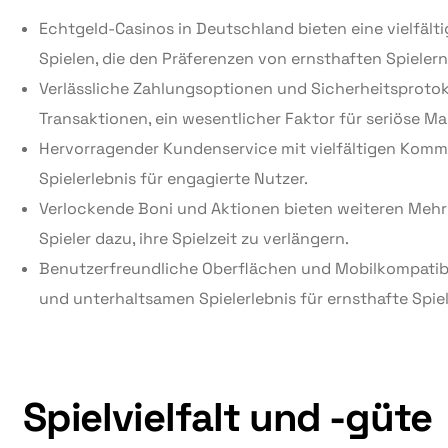
Echtgeld-Casinos in Deutschland bieten eine vielfäl
Spielen, die den Präferenzen von ernsthaften Spieler
Verlässliche Zahlungsoptionen und Sicherheitsprotok
Transaktionen, ein wesentlicher Faktor für seriöse Ma
Hervorragender Kundenservice mit vielfältigen Komm
Spielerlebnis für engagierte Nutzer.
Verlockende Boni und Aktionen bieten weiteren Mehr
Spieler dazu, ihre Spielzeit zu verlängern.
Benutzerfreundliche Oberflächen und Mobilkompatibi
und unterhaltsamen Spielerlebnis für ernsthafte Spiel
Spielvielfalt und -güte