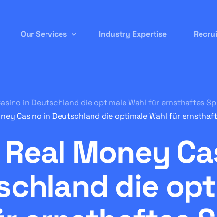
Our Services
Industry Expertise
Recru
Permanent Staffing
Casino in Deutschland die optimale Wahl für ernsthaftes Sp
Contract-to-Hire
oney Casino in Deutschland die optimale Wahl für ernsthaft
Remote/ Virtual IT
n Real Money Ca
Onsite Recruitment
International/Overseas Recruitment
schland die opt
White Label Forex