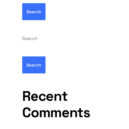
Search
Search
Search
Recent
Comments