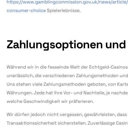
https://www.gamblingcommission.gov.uk/news/article
consumer-choice
Spielerlebnisse.
Zahlungsoptionen und 
Während wir in die fesselnde Welt der Echtgeld-Casinos 
unerlässlich, die verschiedenen Zahlungsmethoden und 
Uns stehen viele Zahlungsmethoden geboten, von Karten 
Währungen. Jede hat ihre Vor- und Nachteile, je nach
welche Geschwindigkeit wir präferieren.
Wir dürfen jedoch nicht vergessen, gewährleisten, das
Transaktionssicherheit sicherstellen. Zuverlässige Cas