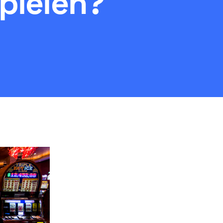
Spielen?