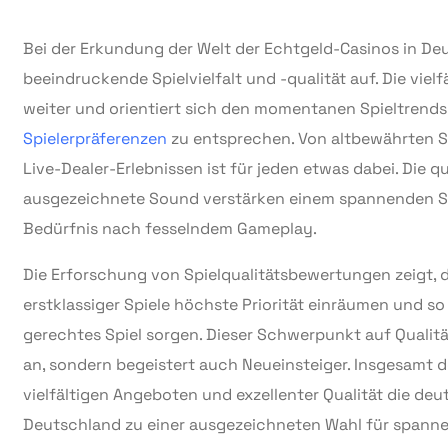
Bei der Erkundung der Welt der Echtgeld-Casinos in Deu
beeindruckende Spielvielfalt und -qualität auf. Die viel
weiter und orientiert sich den momentanen Spieltrend
Spielerpräferenzen
zu entsprechen. Von altbewährten S
Live-Dealer-Erlebnissen ist für jeden etwas dabei. Die q
ausgezeichnete Sound verstärken einem spannenden Spi
Bedürfnis nach fesselndem Gameplay.
Die Erforschung von Spielqualitätsbewertungen zeigt, d
erstklassiger Spiele höchste Priorität einräumen und so
gerechtes Spiel sorgen. Dieser Schwerpunkt auf Qualität
an, sondern begeistert auch Neueinsteiger. Insgesamt d
vielfältigen Angeboten und exzellenter Qualität die de
Deutschland zu einer ausgezeichneten Wahl für spann