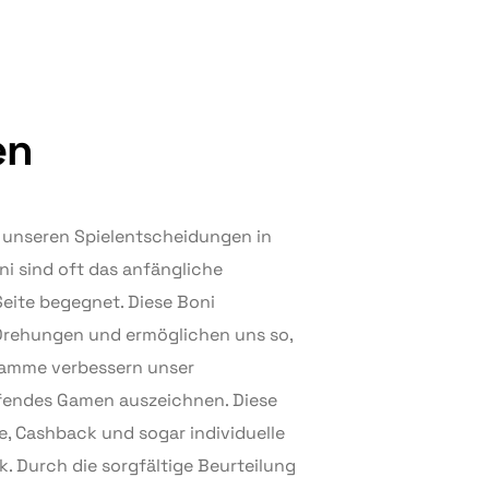
en
i unseren Spielentscheidungen in
i sind oft das anfängliche
 Seite begegnet. Diese Boni
Drehungen und ermöglichen uns so,
gramme verbessern unser
aufendes Gamen auszeichnen. Diese
 Cashback und sogar individuelle
 Durch die sorgfältige Beurteilung