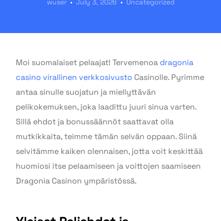
wuser
July 3, 2026
Uncategorized
Moi suomalaiset pelaajat! Tervemenoa
dragonia
casino virallinen verkkosivusto
Casinolle. Pyrimme
antaa sinulle suojatun ja miellyttävän
pelikokemuksen, joka laadittu juuri sinua varten.
Sillä ehdot ja bonussäännöt saattavat olla
mutkikkaita, teimme tämän selvän oppaan. Siinä
selvitämme kaiken olennaisen, jotta voit keskittää
huomiosi itse pelaamiseen ja voittojen saamiseen
Dragonia Casinon ympäristössä.