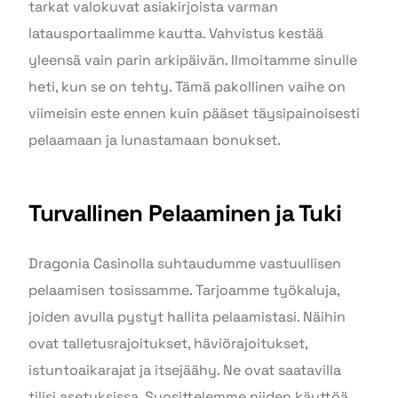
tarkat valokuvat asiakirjoista varman
latausportaalimme kautta. Vahvistus kestää
yleensä vain parin arkipäivän. Ilmoitamme sinulle
heti, kun se on tehty. Tämä pakollinen vaihe on
viimeisin este ennen kuin pääset täysipainoisesti
pelaamaan ja lunastamaan bonukset.
Turvallinen Pelaaminen ja Tuki
Dragonia Casinolla suhtaudumme vastuullisen
pelaamisen tosissamme. Tarjoamme työkaluja,
joiden avulla pystyt hallita pelaamistasi. Näihin
ovat talletusrajoitukset, häviörajoitukset,
istuntoaikarajat ja itsejäähy. Ne ovat saatavilla
tilisi asetuksissa. Suosittelemme niiden käyttöä