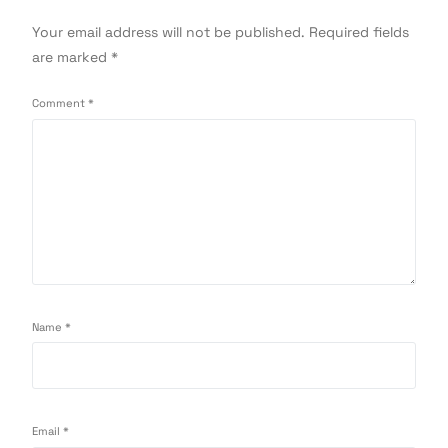
Your email address will not be published.
Required fields
are marked
*
Comment
*
Name
*
Email
*