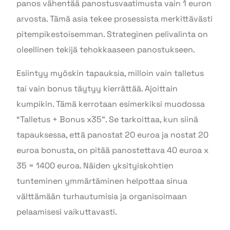
panos vähentää panostusvaatimusta vain 1 euron
arvosta. Tämä asia tekee prosessista merkittävästi
pitempikestoisemman. Strateginen pelivalinta on
oleellinen tekijä tehokkaaseen panostukseen.
Esiintyy myöskin tapauksia, milloin vain talletus
tai vain bonus täytyy kierrättää. Ajoittain
kumpikin. Tämä kerrotaan esimerkiksi muodossa
“Talletus + Bonus x35”. Se tarkoittaa, kun siinä
tapauksessa, että panostat 20 euroa ja nostat 20
euroa bonusta, on pitää panostettava 40 euroa x
35 = 1400 euroa. Näiden yksityiskohtien
tunteminen ymmärtäminen helpottaa sinua
välttämään turhautumisia ja organisoimaan
pelaamisesi vaikuttavasti.