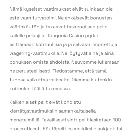
Nämä kyseiset vaatimukset eivät suinkaan ole
este vaan turvatoimi. Ne ehkäisevät bonusten
väärinkäytön ja takaavat tasapuolisen pelin
kaikille pelaajille. Dragonia Casino pyrkii
esittämään kohtuullisia ja ja selvästi ilmoitettuja
wagering-vaatimuksia. Ne löytyvät aina ja aina
bonuksen omista ehdoista. Neuvomme lukemaan
ne perusteellisesti. Tiedostamme, että tämä
tuppaa vaikuttaa vaikealta. Olemme kuitenkin
kuitenkin täällä tukemassa.
Kaikenlaiset pelit eivät kohdistu
kierrätysvaatimuksiin samankaltaisella
menetelmällä. Tavallisesti slottipelit lasketaan 100
prosenttisesti. Pöytäpelit esimerkiksi blackjack tai