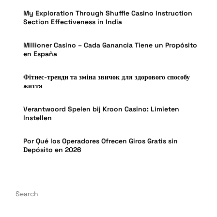
My Exploration Through Shuffle Casino Instruction
Section Effectiveness in India
Millioner Casino – Cada Ganancia Tiene un Propósito
en España
Фітнес-тренди та зміна звичок для здорового способу
життя
Verantwoord Spelen bij Kroon Casino: Limieten
Instellen
Por Qué los Operadores Ofrecen Giros Gratis sin
Depósito en 2026
Search