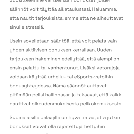
Suosittelemme valitsemaan bonukset, joiden
säännöt voit täyttää aikataulussasi. Haluamme,
että nautit tarjouksista, emme että ne aiheuttavat
sinulle stressiä.
Usein sovelletaan sääntöä, että voit pelata vain
yhden aktiivisen bonuksen kerrallaan. Uuden
tarjouksen hakeminen edellyttää, että aiempi on
ensin pelattu tai vanhentunut. Lisäksi vetorajoja
voidaan käyttää urheilu- tai eSports-vetoihin
bonusyhteydessä. Nämä säännöt auttavat
pitämään pelisi hallinnassa ja takaavat, että kaikki
nauttivat oikeudenmukaisesta pelikokemuksesta.
Suomalaisille pelaajille on hyvä tietää, että jotkin
bonukset voivat olla rajoitettuja tiettyihin