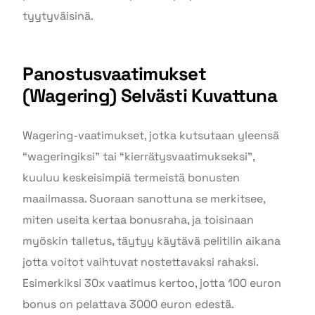
tyytyväisinä.
Panostusvaatimukset
(Wagering) Selvästi Kuvattuna
Wagering-vaatimukset, jotka kutsutaan yleensä
“wageringiksi” tai “kierrätysvaatimukseksi”,
kuuluu keskeisimpiä termeistä bonusten
maailmassa. Suoraan sanottuna se merkitsee,
miten useita kertaa bonusraha, ja toisinaan
myöskin talletus, täytyy käytävä pelitilin aikana
jotta voitot vaihtuvat nostettavaksi rahaksi.
Esimerkiksi 30x vaatimus kertoo, jotta 100 euron
bonus on pelattava 3000 euron edestä.