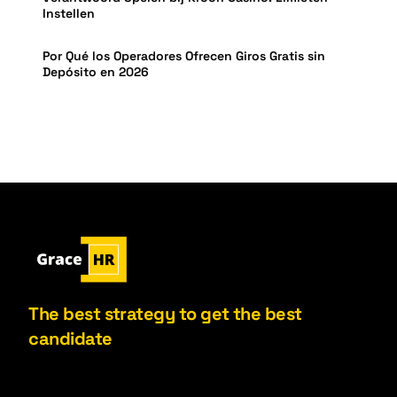
Instellen
Por Qué los Operadores Ofrecen Giros Gratis sin
Depósito en 2026
The best strategy to get the best
candidate