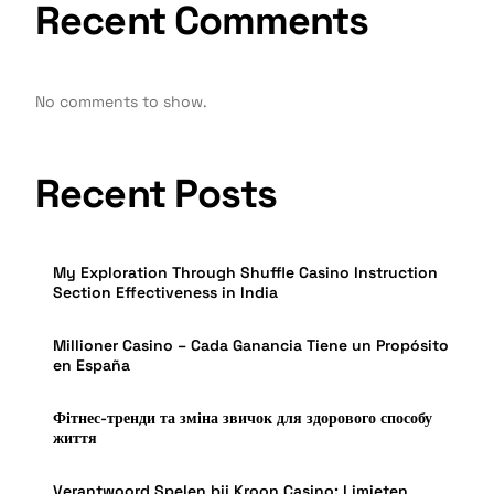
Recent Comments
No comments to show.
Recent Posts
My Exploration Through Shuffle Casino Instruction
Section Effectiveness in India
Millioner Casino – Cada Ganancia Tiene un Propósito
en España
Фітнес-тренди та зміна звичок для здорового способу
життя
Verantwoord Spelen bij Kroon Casino: Limieten