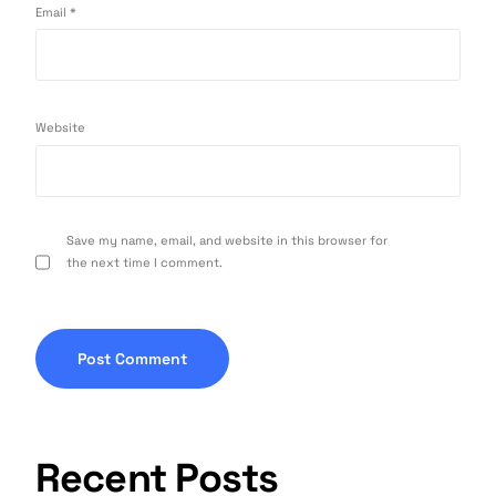
Email
*
Website
Save my name, email, and website in this browser for
the next time I comment.
Recent Posts