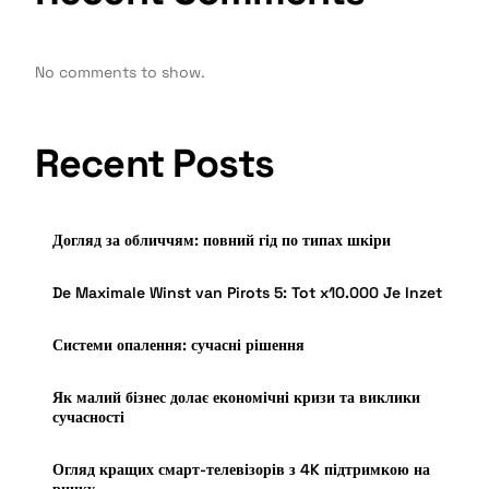
No comments to show.
Recent Posts
Догляд за обличчям: повний гід по типах шкіри
De Maximale Winst van Pirots 5: Tot x10.000 Je Inzet
Системи опалення: сучасні рішення
Як малий бізнес долає економічні кризи та виклики
сучасності
Огляд кращих смарт-телевізорів з 4K підтримкою на