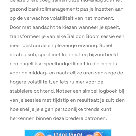
gezond bankrollmanagement: pas je inzetten aan
op de verwachte volatiliteit van het moment.
Door met aandacht te kiezen wanneer je speelt,
transformeer je van elke Balloon Boom sessie een
meer gestuurde en plezierige ervaring. Speel
strategisch, speel met kennis. Leg bijvoorbeeld
een dagelijkse speelbudgetlimiet in die lager is
voor de middag- en nachtelijke uren vanwege de
hogere volatiliteit, en iets ruimer voor de
stabielere ochtend. Noteer een simpel logboek bij
van je sessies met tijdstip en resultaat; je zult zien
hoe snel je je eigen persoonlijke trends kunt
herkennen binnen deze bredere patronen.