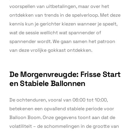
voorspellen van uitbetalingen, maar over het
ontdekken van trends in de spelverloop. Met deze
kennis kun je gerichter kiezen wanneer je speelt,
wat de sessie wellicht wat spannender of
spannender wordt. We gaan samen het patroon
van deze vrolijke gokkast ontdekken.
De Morgenvreugde: Frisse Start
en Stabiele Ballonnen
De ochtenduren, vooral van 06:00 tot 10:00,
betekenen een opvallend stabiele periode voor
Balloon Boom. Onze gegevens toont aan dat de
volatiliteit – de schommelingen in de grootte van