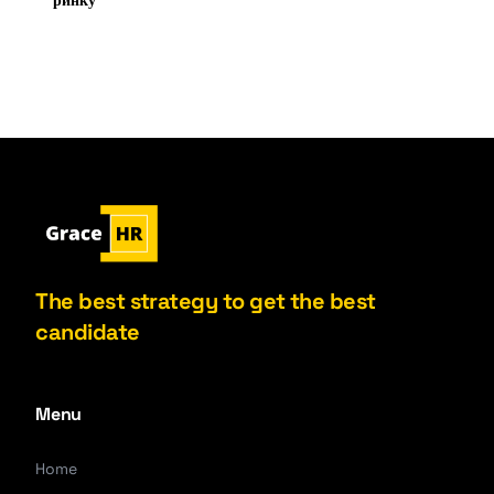
ринку
The best strategy to get the best
candidate
Menu
Home