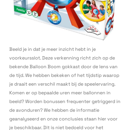
Beeld je in dat je meer inzicht hebt in je
voorkeursslot. Deze verkenning richt zich op de
bekende Balloon Boom gokkast door de lens van
de tijd. We hebben bekeken of het tijdstip waarop
je draait een verschil maakt bij de speelervaring.
Komen er op bepaalde uren meer ballonnen in
beeld? Worden bonussen frequenter getriggerd in
de avonduren? We hebben de informatie
geanalyseerd en onze conclusies staan hier voor
je beschikbaar. Dit is niet bedoeld voor het