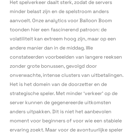
Het spelverkeer daalt sterk, zodat de servers
minder belast zijn en de spelstroom anders
aanvoelt. Onze analytics voor Balloon Boom
toonden hier een fascinerend patroon: de
volatiliteit kan extreem hoog zijn, maar op een
andere manier dan in de middag. We
constateerden voorbeelden van langere reeksen
zonder grote bonussen, gevolgd door
onverwachte, intense clusters van uitbetalingen.
Het is het domein van de doorzetter en de
strategische speler. Met minder ‘verkeer’ op de
server kunnen de gegenereerde uitkomsten
anders uitpakken. Dit is niet het aanbevolen
moment voor beginners of voor wie een stabiele
ervaring zoekt. Maar voor de avontuurlijke speler