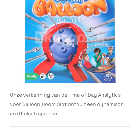
Onze verkenning van de Time of Day Analytics
voor Balloon Boom Slot onthult een dynamisch
en ritmisch spel zien