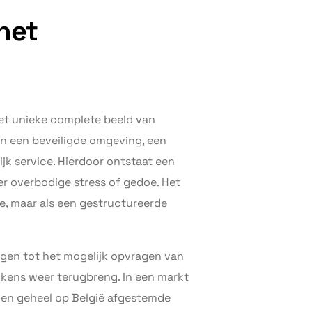
het
et unieke complete beeld van
an een beveiligde omgeving, een
ijk service. Hierdoor ontstaat een
r overbodige stress of gedoe. Het
e, maar als een gestructureerde
oggen tot het mogelijk opvragen van
elkens weer terugbreng. In een markt
 en geheel op België afgestemde