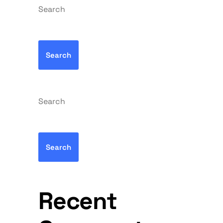
Search
Search
Search
Search
Recent