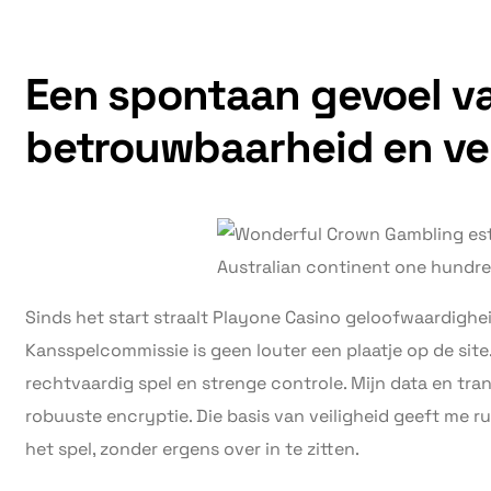
Een spontaan gevoel v
betrouwbaarheid en vei
Sinds het start straalt Playone Casino geloofwaardigheid
Kansspelcommissie is geen louter een plaatje op de site.
rechtvaardig spel en strenge controle. Mijn data en t
robuuste encryptie. Die basis van veiligheid geeft me ru
het spel, zonder ergens over in te zitten.