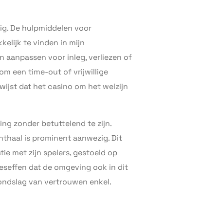
ig. De hulpmiddelen voor
elijk te vinden in mijn
n aanpassen voor inleg, verliezen of
om een time-out of vrijwillige
wijst dat het casino om het welzijn
g zonder betuttelend te zijn.
Onthaal is prominent aanwezig. Dit
ie met zijn spelers, gestoeld op
eseffen dat de omgeving ook in dit
grondslag van vertrouwen enkel.