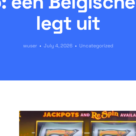
: een Belgische
legt uit
wuser
July 4, 2026
Uncategorized