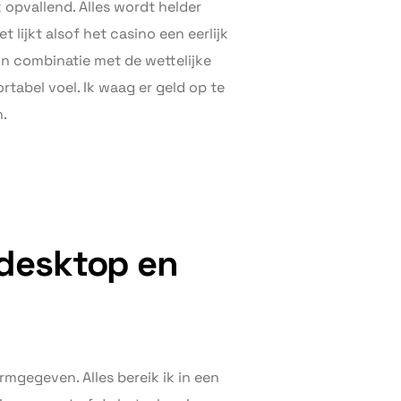
 opvallend. Alles wordt helder
et lijkt alsof het casino een eerlijk
in combinatie met de wettelijke
tabel voel. Ik waag er geld op te
.
 desktop en
rmgegeven. Alles bereik ik in een