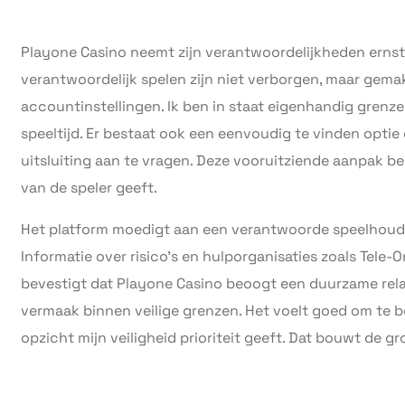
Playone Casino neemt zijn verantwoordelijkheden ernst
verantwoordelijk spelen zijn niet verborgen, maar gemakk
accountinstellingen. Ik ben in staat eigenhandig grenze
speeltijd. Er bestaat ook een eenvoudig te vinden optie 
uitsluiting aan te vragen. Deze vooruitziende aanpak be
van de speler geeft.
Het platform moedigt aan een verantwoorde speelhoudin
Informatie over risico’s en hulporganisaties zoals Tele-
bevestigt dat Playone Casino beoogt een duurzame relat
vermaak binnen veilige grenzen. Het voelt goed om te b
opzicht mijn veiligheid prioriteit geeft. Dat bouwt de 