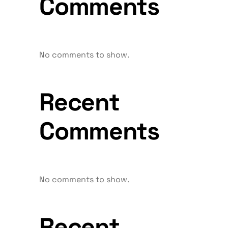
Comments
No comments to show.
Recent
Comments
No comments to show.
Recent