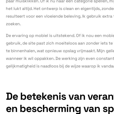
paar muisklikken. Of ik nu naar een categorie spellen, m
het lukt altijd. Het ontwerp is clean en eigentijds, zond
resulteert voor een vloeiende beleving. Ik gebruik extra 
zoeken.
De ervaring op mobiel is uitstekend. Of ik nou een mob
gebruik, de site past zich moeiteloos aan zonder iets te
te binnenhalen, wat opnieuw opslag vrijmaakt. Mijn gelie
wanneer ik wil oppakken. De werking zijn even constant 
gelijkmatigheid is naadloos bij de wijze waarop ik vand
De betekenis van vera
en bescherming van sp