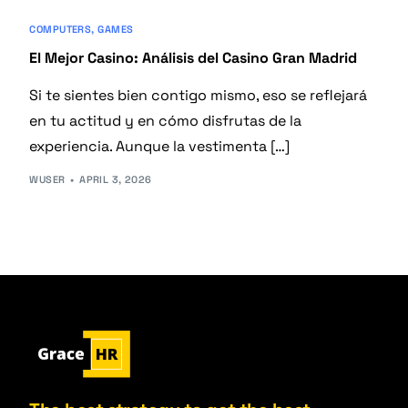
COMPUTERS, GAMES
El Mejor Casino: Análisis del Casino Gran Madrid
Si te sientes bien contigo mismo, eso se reflejará
en tu actitud y en cómo disfrutas de la
experiencia. Aunque la vestimenta […]
WUSER
APRIL 3, 2026