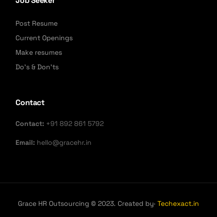
Job Seeker
Post Resume
Current Openings
Make resumes
Do's & Don'ts
Contact
Contact:
+91 892 861 5792
Email:
hello@gracehr.in
Grace HR Outsourcing © 2023. Created by·
Techexact.in