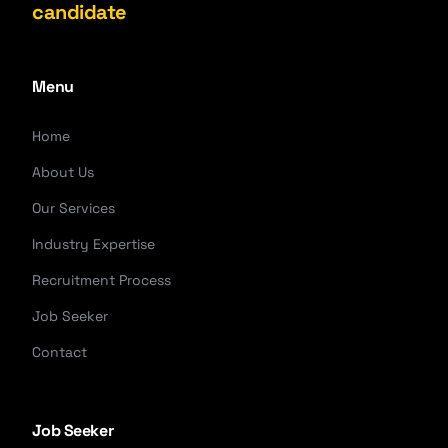
candidate
Menu
Home
About Us
Our Services
Industry Expertise
Recruitment Process
Job Seeker
Contact
Job Seeker