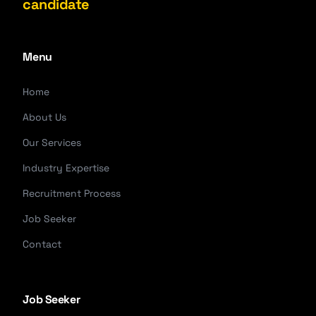
candidate
Menu
Home
About Us
Our Services
Industry Expertise
Recruitment Process
Job Seeker
Contact
Job Seeker