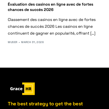
Évaluation des casinos en ligne avec de fortes
chances de succès 2026
Classement des casinos en ligne avec de fortes
chances de succès 2026 Les casinos en ligne
continuent de gagner en popularité, offrant […]
WUSER
MARCH 31, 2026
The best strategy to get the best