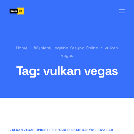
Home
Wybieraj Legalne Kasyno Online
vulkan
vegas
Tag:
vulkan vegas
VULKAN VEGAS OPINIE I RECENZJA POLSKIE KASYNO 2023 248