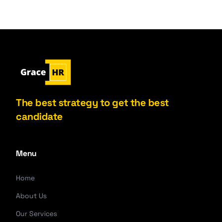
The best strategy to get the best
candidate
Menu
Home
About Us
Our Services