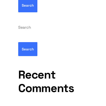
Search
Search
Search
Recent
Comments