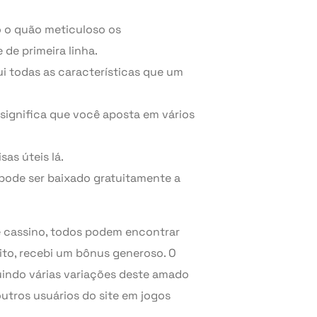
do o quão meticuloso os
de primeira linha.
lui todas as características que um
 significa que você aposta em vários
as úteis lá.
 pode ser baixado gratuitamente a
e cassino, todos podem encontrar
sito, recebi um bônus generoso. O
luindo várias variações deste amado
utros usuários do site em jogos