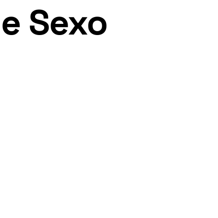
de Sexo