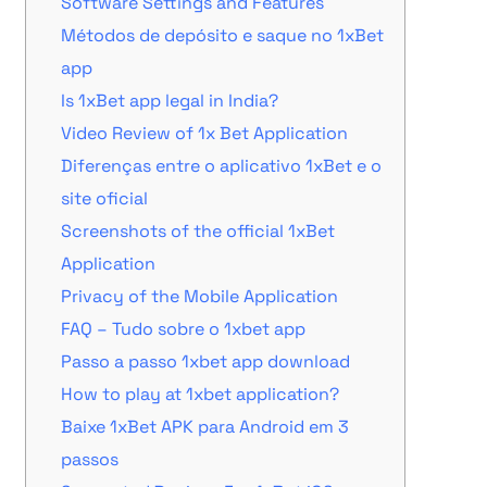
Software Settings and Features
Métodos de depósito e saque no 1xBet
app
Is 1xBet app legal in India?
Video Review of 1x Bet Application
Diferenças entre o aplicativo 1xBet e o
site oficial
Screenshots of the official 1xBet
Application
Privacy of the Mobile Application
FAQ – Tudo sobre o 1xbet app
Passo a passo 1xbet app download
How to play at 1xbet application?
Baixe 1xBet APK para Android em 3
passos