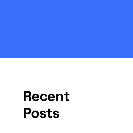
Recent
Posts