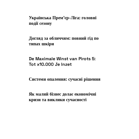
Українська Прем’єр-Ліга: головні
події сезону
Догляд за обличчям: повний гід по
типах шкіри
De Maximale Winst van Pirots 5:
Tot x10.000 Je Inzet
Системи опалення: сучасні рішення
Як малий бізнес долає економічні
кризи та виклики сучасності