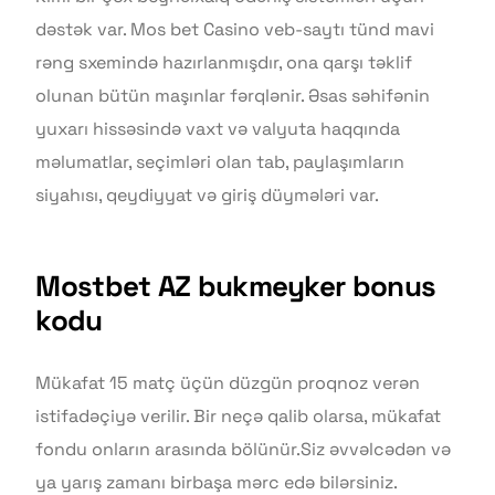
dəstək var. Mos bet Casino veb-saytı tünd mavi
rəng sxemində hazırlanmışdır, ona qarşı təklif
olunan bütün maşınlar fərqlənir. Əsas səhifənin
yuxarı hissəsində vaxt və valyuta haqqında
məlumatlar, seçimləri olan tab, paylaşımların
siyahısı, qeydiyyat və giriş düymələri var.
Mostbet AZ bukmeyker bonus
kodu
Mükafat 15 matç üçün düzgün proqnoz verən
istifadəçiyə verilir. Bir neçə qalib olarsa, mükafat
fondu onların arasında bölünür.Siz əvvəlcədən və
ya yarış zamanı birbaşa mərc edə bilərsiniz.