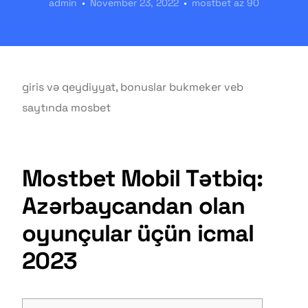
admin
November 23, 2022
mostbet az 90
giris və qeydiyyat, bonuslar bukmeker veb
saytında mosbet
Mostbet Mobil Tətbiq:
Azərbaycandan olan
oyunçular üçün icmal
2023