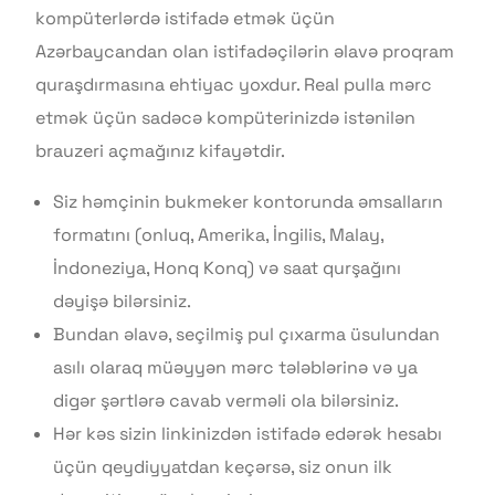
kompüterlərdə istifadə etmək üçün
Azərbaycandan olan istifadəçilərin əlavə proqram
quraşdırmasına ehtiyac yoxdur. Real pulla mərc
etmək üçün sadəcə kompüterinizdə istənilən
brauzeri açmağınız kifayətdir.
Siz həmçinin bukmeker kontorunda əmsalların
formatını (onluq, Amerika, İngilis, Malay,
İndoneziya, Honq Konq) və saat qurşağını
dəyişə bilərsiniz.
Bundan əlavə, seçilmiş pul çıxarma üsulundan
asılı olaraq müəyyən mərc tələblərinə və ya
digər şərtlərə cavab verməli ola bilərsiniz.
Hər kəs sizin linkinizdən istifadə edərək hesabı
üçün qeydiyyatdan keçərsə, siz onun ilk