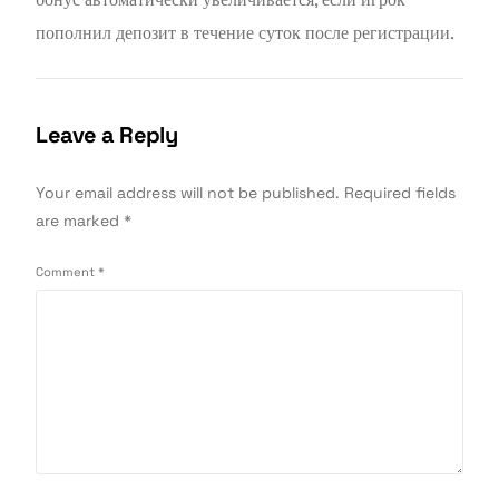
пополнил депозит в течение суток после регистрации.
Leave a Reply
Your email address will not be published.
Required fields
are marked
*
Comment
*