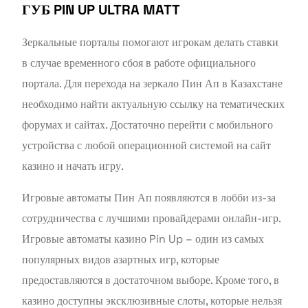
ГУБ PIN UP ULTRA MATT
Зеркальные порталы помогают игрокам делать ставки
в случае временного сбоя в работе официального
портала. Для перехода на зеркало Пин Ап в Казахстане
необходимо найти актуальную ссылку на тематических
форумах и сайтах. Достаточно перейти с мобильного
устройства с любой операционной системой на сайт
казино и начать игру.
Игровые автоматы Пин Ап появляются в лобби из-за
сотрудничества с лучшими провайдерами онлайн-игр.
Игровые автоматы казино Pin Up – один из самых
популярных видов азартных игр, которые
предоставляются в достаточном выборе. Кроме того, в
казино доступны эксклюзивные слоты, которые нельзя