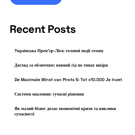
Recent Posts
Українська Прем’єр-Ліга: головні події сезону
Догляд за обличчям: повний гід по типах шкіри
De Maximale Winst van Pirots 5: Tot x10.000 Je Inzet
Системи опалення: сучасні рішення
Як малий бізнес долає економічні кризи та виклики
сучасності