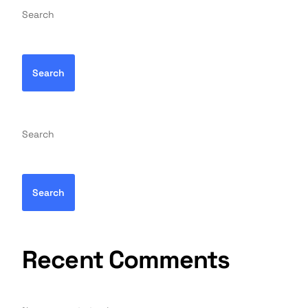
Search
Search
Search
Search
Recent Comments