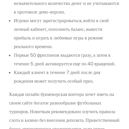
незначительного количества денег и не учитываются
в протоколе демо-версии.
Игроки могут зарегистрироваться, войти в свой
личный кабинет, пополнить баланс, вывести
прибыль и играть в любимые игры в режиме
реального времени.
Первые 50 фриспинов выдаются сразу, а затем в
течение 5 дней активируется еще по 40 вращений.
Каждый клиент в течение 7 дней после дня
рождения может получить особый приз.
Каждая онлайн букмекерская контора хочет иметь на
своем сайте богатое разнообразие футбольных
турниров. Новичкам рекомендовано изучить правила
слота и казино без внесения депозита. Приветственный
бонус автоматически увеличивается, если игрок