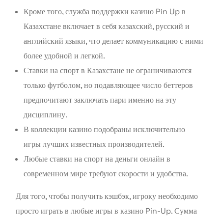
Кроме того, служба поддержки казино Pin Up в
Казахстане включает в себя казахский, русский и
английский языки, что делает коммуникацию с ними
более удобной и легкой.
Ставки на спорт в Казахстане не ограничиваются
только футболом, но подавляющее число беттеров
предпочитают заключать пари именно на эту
дисциплину.
В коллекции казино подобраны исключительно
игры лучших известных производителей.
Любые ставки на спорт на деньги онлайн в
современном мире требуют скорости и удобства.
Для того, чтобы получить кэшбэк, игроку необходимо
просто играть в любые игры в казино Pin-Up. Сумма