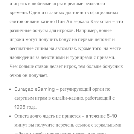
и играть в любимые игры в режиме реального
времени. Один из главных достоинств официальных
сайтов онлайн казино Пин Ап зеркало Казахстан – это
различные бонусы для игроков. Например, новые
игроки могут получить бонус на первый депозит и
бесплатные спины на автоматах. Кроме того, на месте
наблюдения за действиями и турнирами с призами.
Чем больше ставок делает игрок, тем больше бонусных
очков он получает.
Curaçao eGaming – регулирующий орган по
азартным играм в онлайн-казино, работающий с
1996 года.
Ответа долго ждать не придется – в течение 5-10
минут вы получите перечень ссылок с зеркальными
сайтами, чтобы продолжить играть или если