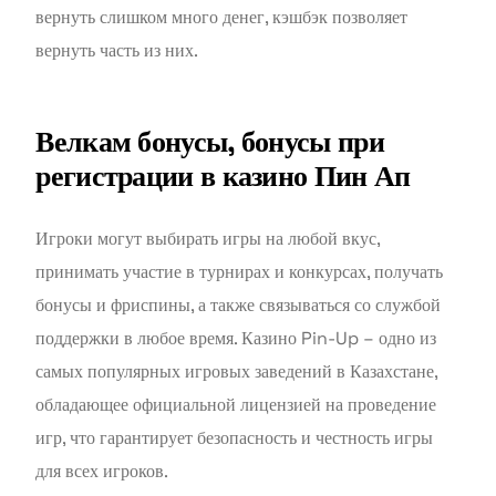
вернуть слишком много денег, кэшбэк позволяет
вернуть часть из них.
Велкам бонусы, бонусы при
регистрации в казино Пин Ап
Игроки могут выбирать игры на любой вкус,
принимать участие в турнирах и конкурсах, получать
бонусы и фриспины, а также связываться со службой
поддержки в любое время. Казино Pin-Up – одно из
самых популярных игровых заведений в Казахстане,
обладающее официальной лицензией на проведение
игр, что гарантирует безопасность и честность игры
для всех игроков.