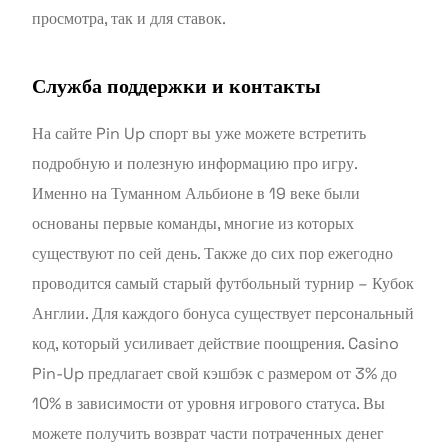
просмотра, так и для ставок.
Служба поддержки и контакты
На сайте Pin Up спорт вы уже можете встретить
подробную и полезную информацию про игру.
Именно на Туманном Альбионе в 19 веке были
основаны первые команды, многие из которых
существуют по сей день. Также до сих пор ежегодно
проводится самый старый футбольный турнир – Кубок
Англии. Для каждого бонуса существует персональный
код, который усиливает действие поощрения. Casino
Pin-Up предлагает свой кэшбэк с размером от 3% до
10% в зависимости от уровня игрового статуса. Вы
можете получить возврат части потраченных денег