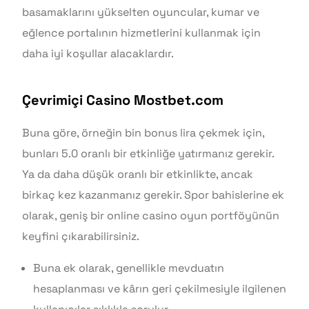
basamaklarını yükselten oyuncular, kumar ve
eğlence portalının hizmetlerini kullanmak için
daha iyi koşullar alacaklardır.
Çevrimiçi Casino Mostbet.com
Buna göre, örneğin bin bonus lira çekmek için,
bunları 5.0 oranlı bir etkinliğe yatırmanız gerekir.
Ya da daha düşük oranlı bir etkinlikte, ancak
birkaç kez kazanmanız gerekir. Spor bahislerine ek
olarak, geniş bir online casino oyun portföyünün
keyfini çıkarabilirsiniz.
Buna ek olarak, genellikle mevduatın
hesaplanması ve kârın geri çekilmesiyle ilgilenen