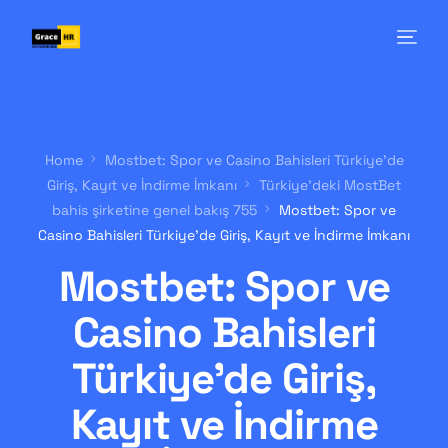
Home
Mostbet: Spor ve Casino Bahisleri Türkiye’de
Giriş, Kayıt ve İndirme İmkanı
Türkiye'deki MostBet
bahis şirketine genel bakış 755
Mostbet: Spor ve
Casino Bahisleri Türkiye’de Giriş, Kayıt ve İndirme İmkanı
Mostbet: Spor ve
Casino Bahisleri
Türkiye’de Giriş,
Kayıt ve İndirme