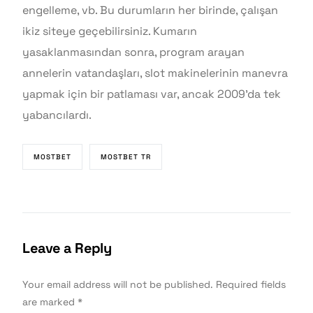
engelleme, vb. Bu durumların her birinde, çalışan
ikiz siteye geçebilirsiniz. Kumarın
yasaklanmasından sonra, program arayan
annelerin vatandaşları, slot makinelerinin manevra
yapmak için bir patlaması var, ancak 2009’da tek
yabancılardı.
MOSTBET
MOSTBET TR
Leave a Reply
Your email address will not be published.
Required fields
are marked
*