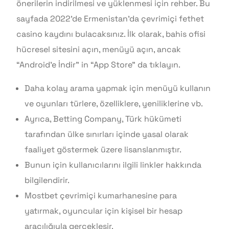
önerilerin indirilmesi ve yüklenmesi için rehber. Bu
sayfada 2022’de Ermenistan’da çevrimiçi fethet
casino kaydını bulacaksınız. İlk olarak, bahis ofisi
hücresel sitesini açın, menüyü açın, ancak
“Android’e İndir” in “App Store” da tıklayın.
Daha kolay arama yapmak için menüyü kullanın
ve oyunları türlere, özelliklere, yeniliklerine vb.
Ayrıca, Betting Company, Türk hükümeti
tarafından ülke sınırları içinde yasal olarak
faaliyet göstermek üzere lisanslanmıştır.
Bunun için kullanıcılarını ilgili linkler hakkında
bilgilendirir.
Mostbet çevrimiçi kumarhanesine para
yatırmak, oyuncular için kişisel bir hesap
aracılığıyla gerçekleşir.