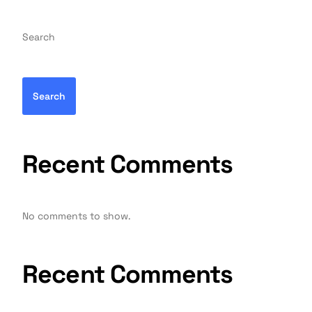
Search
Search
Recent Comments
No comments to show.
Recent Comments