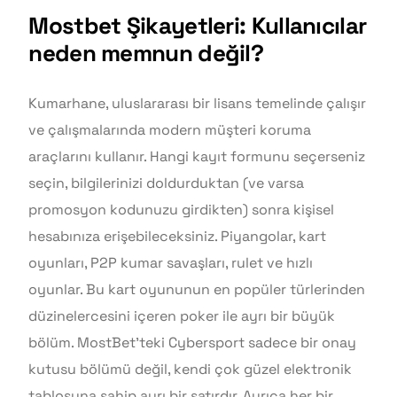
Mostbet Şikayetleri: Kullanıcılar
neden memnun değil?
Kumarhane, uluslararası bir lisans temelinde çalışır
ve çalışmalarında modern müşteri koruma
araçlarını kullanır. Hangi kayıt formunu seçerseniz
seçin, bilgilerinizi doldurduktan (ve varsa
promosyon kodunuzu girdikten) sonra kişisel
hesabınıza erişebileceksiniz. Piyangolar, kart
oyunları, P2P kumar savaşları, rulet ve hızlı
oyunlar. Bu kart oyununun en popüler türlerinden
düzinelercesini içeren poker ile ayrı bir büyük
bölüm. MostBet’teki Cybersport sadece bir onay
kutusu bölümü değil, kendi çok güzel elektronik
tablosuna sahip ayrı bir satırdır. Ayrıca her bir