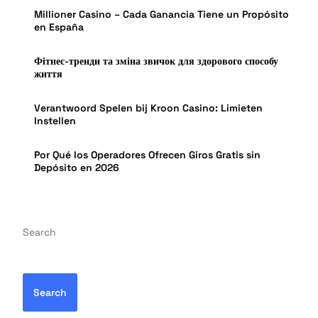
Millioner Casino – Cada Ganancia Tiene un Propósito
en España
Фітнес-тренди та зміна звичок для здорового способу
життя
Verantwoord Spelen bij Kroon Casino: Limieten
Instellen
Por Qué los Operadores Ofrecen Giros Gratis sin
Depósito en 2026
Search
Search