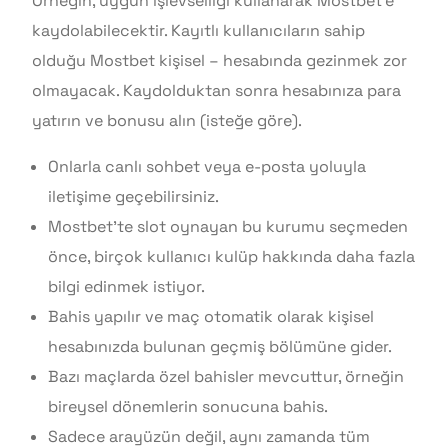
Örneğin, uygun işlevselliği kullanarak Mostbet’e
kaydolabilecektir. Kayıtlı kullanıcıların sahip
olduğu Mostbet kişisel – hesabında gezinmek zor
olmayacak. Kaydolduktan sonra hesabınıza para
yatırın ve bonusu alın (isteğe göre).
Onlarla canlı sohbet veya e-posta yoluyla
iletişime geçebilirsiniz.
Mostbet’te slot oynayan bu kurumu seçmeden
önce, birçok kullanıcı kulüp hakkında daha fazla
bilgi edinmek istiyor.
Bahis yapılır ve maç otomatik olarak kişisel
hesabınızda bulunan geçmiş bölümüne gider.
Bazı maçlarda özel bahisler mevcuttur, örneğin
bireysel dönemlerin sonucuna bahis.
Sadece arayüzün değil, aynı zamanda tüm