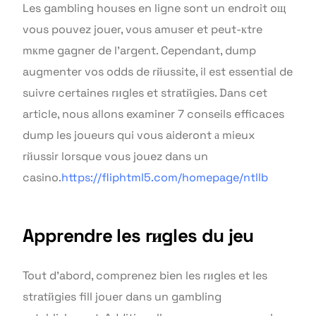
Les gambling houses en ligne sont un endroit oщ
vous pouvez jouer, vous amuser et peut-кtre
mкme gagner de l’argent. Cependant, dump
augmenter vos odds de rйussite, il est essential de
suivre certaines rиgles et stratйgies. Dans cet
article, nous allons examiner 7 conseils efficaces
dump les joueurs qui vous aideront а mieux
rйussir lorsque vous jouez dans un
casino.
https://fliphtml5.com/homepage/ntllb
Apprendre les rиgles du jeu
Tout d’abord, comprenez bien les rиgles et les
stratйgies fill jouer dans un gambling