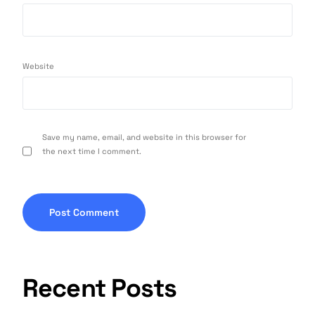
Website
Save my name, email, and website in this browser for
the next time I comment.
Recent Posts