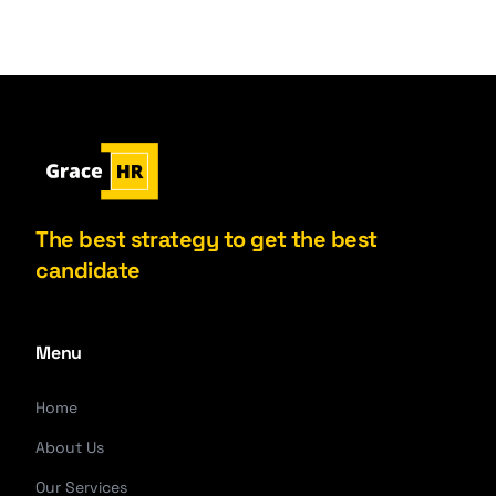
The best strategy to get the best
candidate
Menu
Home
About Us
Our Services