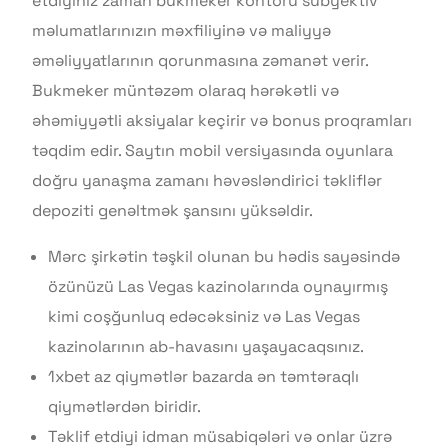
etdiyiniz zaman bukmeker kontoru subyektiv
məlumatlarınızın məxfiliyinə və maliyyə
əməliyyatlarının qorunmasına zəmanət verir.
Bukmeker müntəzəm olaraq hərəkətli və
əhəmiyyətli aksiyalar keçirir və bonus proqramları
təqdim edir. Saytın mobil versiyasında oyunlara
doğru yanaşma zamanı həvəsləndirici təkliflər
depoziti genəltmək şansını yüksəldir.
Mərc şirkətin təşkil olunan bu hədis sayəsində
özünüzü Las Vegas kazinolarında oynayırmış
kimi coşğunluq edəcəksiniz və Las Vegas
kazinolarının ab-havasını yaşayacaqsınız.
1xbet az qiymətlər bazarda ən təmtəraqlı
qiymətlərdən biridir.
Təklif etdiyi idman müsabiqələri və onlar üzrə