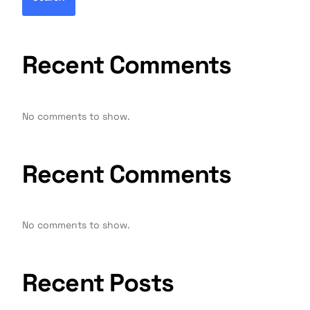
Recent Comments
No comments to show.
Recent Comments
No comments to show.
Recent Posts