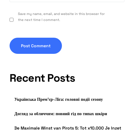
Save my name, email, and website in this browser for
the next time I comment.
Recent Posts
Українська Прем’єр-Ліга: головні події сезону
Догляд за обличчям: повний гід по типах шкіри
De Maximale Winst van Pirots 5: Tot x10.000 Je Inzet