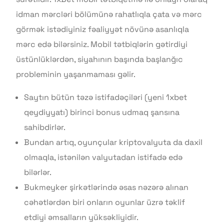
idman mərcləri bölümünə rahatlıqla çata və mərc
görmək istədiyiniz fəaliyyət növünə asanlıqla
mərc edə bilərsiniz. Mobil tətbiqlərin gətirdiyi
üstünlüklərdən, siyahının başında başlanğıc
probleminin yaşanmaması gəlir.
Saytın bütün təzə istifadəçiləri (yeni 1xbet
qeydiyyatı) birinci bonus udmaq şansına
sahibdirlər.
Bundan artıq, oyunçular kriptovalyuta da daxil
olmaqla, istənilən valyutadan istifadə edə
bilərlər.
Bukmeyker şirkətlərində əsas nəzərə alınan
cəhətlərdən biri onların oyunlar üzrə təklif
etdiyi əmsalların yüksəkliyidir.