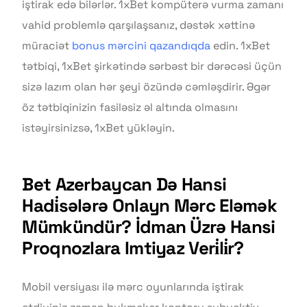
iştirak edə bilərlər. 1xBet kompüterə vurma zamanı
vahid problemlə qarşılaşsanız, dəstək xəttinə
müraciət
bonus mərcini qazandıqda
edin. 1xBet
tətbiqi, 1xBet şirkətində sərbəst bir dərəcəsi üçün
sizə lazım olan hər şeyi özündə cəmləşdirir. Əgər
öz tətbiqinizin fasiləsiz əl altında olmasını
istəyirsinizsə, 1xBet yükləyin.
Bet Azerbaycan Də Hansi
Hadi̇sələrə Onlayn Mərc Eləmək
Mümkündür? İdman Üzrə Hansi
Proqnozlara Imtiyaz Veri̇li̇r?
Mobil versiyası ilə mərc oyunlarında iştirak