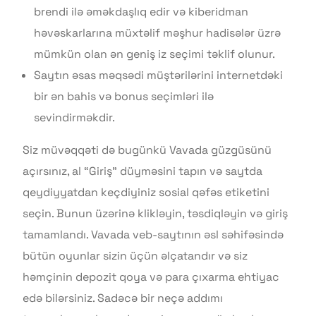
brendi ilə əməkdaşlıq edir və kiberidman
həvəskarlarına müxtəlif məşhur hadisələr üzrə
mümkün olan ən geniş iz seçimi təklif olunur.
Saytın əsas məqsədi müştərilərini internetdəki
bir ən bahis və bonus seçimləri ilə
sevindirməkdir.
Siz müvəqqəti də bugünkü Vavada güzgüsünü
açırsınız, al “Giriş” düyməsini tapın və saytda
qeydiyyatdan keçdiyiniz sosial qəfəs etiketini
seçin. Bunun üzərinə klikləyin, təsdiqləyin və giriş
tamamlandı. Vavada veb-saytının əsl səhifəsində
bütün oyunlar sizin üçün əlçatandır və siz
həmçinin depozit qoya və para çıxarma ehtiyac
edə bilərsiniz. Sadəcə bir neçə addımı