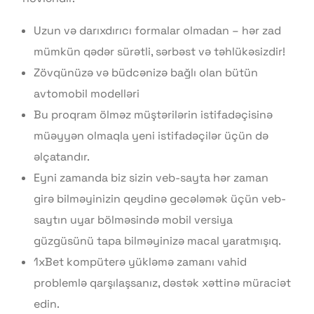
Uzun və darıxdırıcı formalar olmadan – hər zad
mümkün qədər sürətli, sərbəst və təhlükəsizdir!
Zövqünüzə və büdcənizə bağlı olan bütün
avtomobil modelləri
Bu proqram ölməz müştərilərin istifadəçisinə
müəyyən olmaqla yeni istifadəçilər üçün də
əlçatandır.
Eyni zamanda biz sizin veb-sayta hər zaman
girə bilməyinizin qeydinə gecələmək üçün veb-
saytın uyar bölməsində mobil versiya
güzgüsünü tapa bilməyinizə macal yaratmışıq.
1xBet kompüterə yükləmə zamanı vahid
problemlə qarşılaşsanız, dəstək xəttinə müraciət
edin.