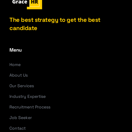
The best strategy to get the best
candidate
Menu
Home
About Us
Our Services
Industry Expertise
Recruitment Process
Job Seeker
Contact