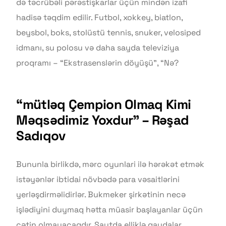
də təcrübəli pərəstişkarlar üçün mindən izafi
hadisə təqdim edilir. Futbol, xokkey, biatlon,
beysbol, boks, stolüstü tennis, snuker, velosiped
idmanı, su polosu və daha sayda televiziya
proqramı – “Ekstrasenslərin döyüşü”, “Nə?
“mütləq Çempion Olmaq Kimi
Məqsədimiz Yoxdur” – Rəşad
Sadıqov
Bununla birlikdə, mərc oyunlari ilə hərəkət etmək
istəyənlər ibtidai növbədə para vəsaitlərini
yerləşdirməlidirlər. Bukmeker şirkətinin necə
işlədiyini duymaq hətta müasir başlayanlar üçün
çətin olmayacaqdır. Saytda elliklə qaydalar