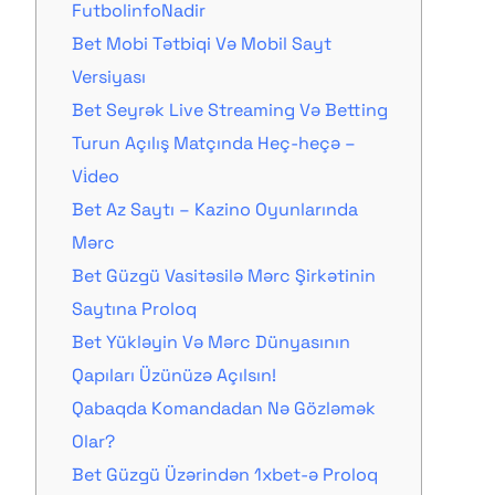
FutbolinfoNadir
Bet Mobi Tətbiqi Və Mobil Sayt
Versiyası
Bet Seyrək Live Streaming Və Betting
Turun Açılış Matçında Heç-heçə –
Vi̇deo
Bet Az Saytı – Kazino Oyunlarında
Mərc
Bet Güzgü Vasitəsilə Mərc Şirkətinin
Saytına Proloq
Bet Yükləyin Və Mərc Dünyasının
Qapıları Üzünüzə Açılsın!
Qabaqda Komandadan Nə Gözləmək
Olar?
Bet Güzgü Üzərindən 1xbet-ə Proloq