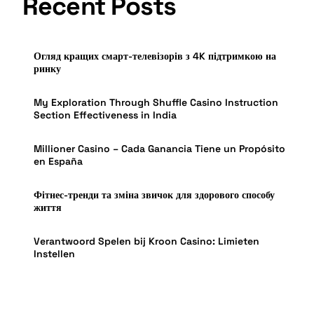
Recent Posts
Огляд кращих смарт-телевізорів з 4K підтримкою на
ринку
My Exploration Through Shuffle Casino Instruction
Section Effectiveness in India
Millioner Casino – Cada Ganancia Tiene un Propósito
en España
Фітнес-тренди та зміна звичок для здорового способу
життя
Verantwoord Spelen bij Kroon Casino: Limieten
Instellen