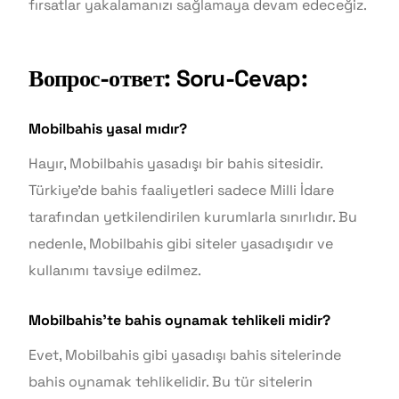
fırsatlar yakalamanızı sağlamaya devam edeceğiz.
Вопрос-ответ: Soru-Cevap:
Mobilbahis yasal mıdır?
Hayır, Mobilbahis yasadışı bir bahis sitesidir.
Türkiye’de bahis faaliyetleri sadece Milli İdare
tarafından yetkilendirilen kurumlarla sınırlıdır. Bu
nedenle, Mobilbahis gibi siteler yasadışıdır ve
kullanımı tavsiye edilmez.
Mobilbahis’te bahis oynamak tehlikeli midir?
Evet, Mobilbahis gibi yasadışı bahis sitelerinde
bahis oynamak tehlikelidir. Bu tür sitelerin