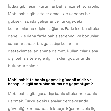
İddaa gibi resmi kurumlar bahis hizmeti sunabilir.
Mobilbahis gibi siteler genellikle yabancı bir
yüksek lisansla çalışırlar ve Türkiye’deki
kullanıcılarına erişim sağlarlar. Farkı ise, bu siteler
genellikle daha fazla bahis seçeneği ve bonuslar
sunarlar ancak bu, yasa dışı kullanımı
desteklemesi anlamına gelmez. Kullanıcılar, yasa
dışı bahis siteleriyle ilgili riskleri göz önünde
bulundurmalıdır.
Mobilbahis’te bahis yapmak güvenli midir ve
hesap ile ilgili sorunlar olursa ne yapmalıyım?
Mobilbahis gibi yasa dışı bahis sitelerinde bahis
yapmak, Türkiye’deki yasalar çerçevesinde
güvenliği konusunda risk taşır. Eğer hesapla ilgili