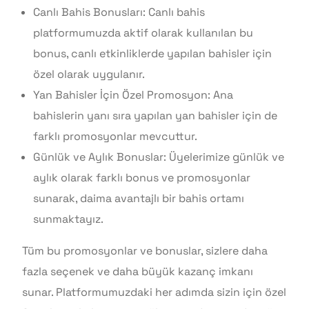
Canlı Bahis Bonusları: Canlı bahis
platformumuzda aktif olarak kullanılan bu
bonus, canlı etkinliklerde yapılan bahisler için
özel olarak uygulanır.
Yan Bahisler İçin Özel Promosyon: Ana
bahislerin yanı sıra yapılan yan bahisler için de
farklı promosyonlar mevcuttur.
Günlük ve Aylık Bonuslar: Üyelerimize günlük ve
aylık olarak farklı bonus ve promosyonlar
sunarak, daima avantajlı bir bahis ortamı
sunmaktayız.
Tüm bu promosyonlar ve bonuslar, sizlere daha
fazla seçenek ve daha büyük kazanç imkanı
sunar. Platformumuzdaki her adımda sizin için özel