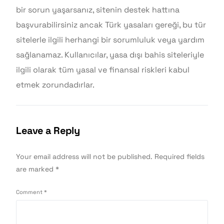
bir sorun yaşarsanız, sitenin destek hattına
başvurabilirsiniz ancak Türk yasaları gereği, bu tür
sitelerle ilgili herhangi bir sorumluluk veya yardım
sağlanamaz. Kullanıcılar, yasa dışı bahis siteleriyle
ilgili olarak tüm yasal ve finansal riskleri kabul
etmek zorundadırlar.
Leave a Reply
Your email address will not be published.
Required fields
are marked
*
Comment
*