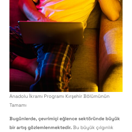
Anadolu İkramı Programı Kırşehir Bölümünün
Tamamı
Bugünlerde, çevrimiçi eğlence sektöründe büyük
bir artış gözlemlenmektedir.
Bu büyük çılgınlık