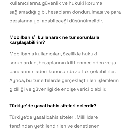
kullanıcılarına güvenlik ve hukuki koruma
sağlamadığı gibi, hesapların dondurulması ve para
cezalarına yol açabileceği düşünülmelidir.
Mobilbahis’i kullanarak ne tür sorunlarla
karşılaşabilirim?
Mobilbahis kullanıcıları, özellikle hukuki
sorunlardan, hesaplarının kilitlenmesinden veya
paralarının iadesi konusunda zorluk çekebilirler.
Ayrıca, bu tür sitelerde gerçekleştirilen işlemlerin
gizliliği ve güvenliği de endişe verici olabilir.
Türkiye’de yasal bahis siteleri nelerdir?
Türkiye’de yasal bahis siteleri, Milli İdare
tarafından yetkilendirilen ve denetlenen