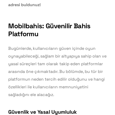
adresi buldunuz!
Mobilbahis: Güvenilir Bahis
Platformu
Bugünlerde, kullanıcıların güven içinde oyun
oynayabileceği, sağlam bir altyapıya sahip olan ve
yasal süreçleri tam olarak takip eden platformlar
arasında öne çıkmaktadır. Bu bölümde, bu tür bir
platformun neden tercih edilir olduğunu ve hangi
özellikleri ile kullanıcıların memnuniyetini
sağladığını ele alacağız.
Güvenlik ve Yasal Uyumluluk