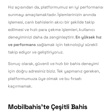
Hız açısından da, platformumuz en iyi performansı
sunmayı amaçlamaktadır. İşlemlerinizin anında
işlemesi, canlı bahislerin akıcı bir şekilde takip
edilmesi ve hızlı para çekme işlemleri, kullanıcı
deneyiminizi daha da zenginleştirir.
En yüksek hız
ve performans
sağlamak için teknolojiyi sürekli
takip ediyor ve geliştiriyoruz.
Sonuç olarak, güvenli ve hızlı bir bahis deneyimi
için doğru adresiniz biziz. Tek yapmanız gereken,
platformumuza üye olmak ve bu fırsatı
kaçırmamak.
Mobilbahis’te Çeşitli Bahis