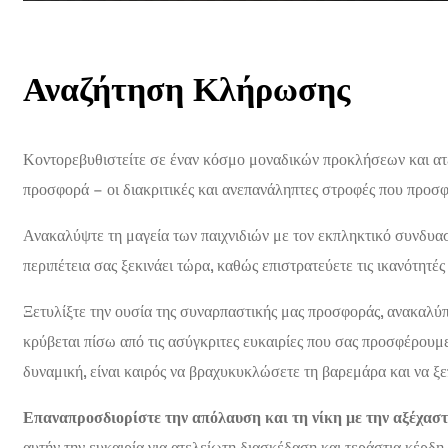
Αναζήτηση Κλήρωσης
Κοντορεβυθιστείτε σε έναν κόσμο μοναδικών προκλήσεων και ατε
προσφορά – οι διακριτικές και ανεπανάληπτες στροφές που προσ
Ανακαλύψτε τη μαγεία των παιχνιδιών με τον εκπληκτικό συνδυασ
περιπέτεια σας ξεκινάει τώρα, καθώς επιστρατεύετε τις ικανότητέ
Ξετυλίξτε την ουσία της συναρπαστικής μας προσφοράς, ανακαλύ
κρύβεται πίσω από τις ασύγκριτες ευκαιρίες που σας προσφέρουμ
δυναμική, είναι καιρός να βραχυκυκλώσετε τη βαρεμάρα και να ξε
Επαναπροσδιορίστε την απόλαυση και τη νίκη με την αξέχαστ
αυτήν την ευκαιρία για ατελείωτη διασκέδαση και τεράστια κέρδη