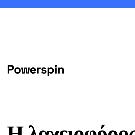
Powerspin
Η λαχειοφόρο