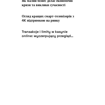
Як малий бізнес долає економічні
кризи та виклики сучасності
Огляд кращих смарт-телевізорів з
4K підтримкою на ринку
Transakcje i limity w kasynie
online: wyczerpujący przegląd
Instant Casino w Polsce