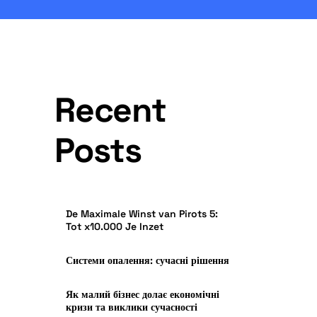
Recent
Posts
De Maximale Winst van Pirots 5:
Tot x10.000 Je Inzet
Системи опалення: сучасні рішення
Як малий бізнес долає економічні
кризи та виклики сучасності