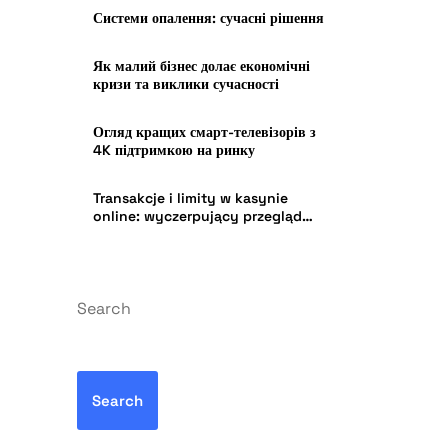
Системи опалення: сучасні рішення
Як малий бізнес долає економічні
кризи та виклики сучасності
Огляд кращих смарт-телевізорів з
4K підтримкою на ринку
Transakcje i limity w kasynie
online: wyczerpujący przegląd
Instant Casino w Polsce
Search
Search