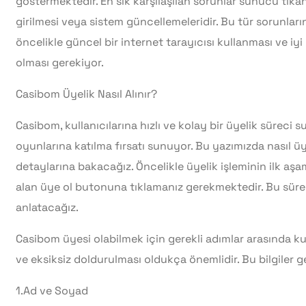
göstermektedir. En sık karşılaşılan sorunlar sunucu tıkanıkl
girilmesi veya sistem güncellemeleridir. Bu tür sorunları
öncelikle güncel bir internet tarayıcısı kullanması ve iyi
olması gerekiyor.
Casibom Üyelik Nasıl Alınır?
Casibom, kullanıcılarına hızlı ve kolay bir üyelik süreci 
oyunlarına katılma fırsatı sunuyor. Bu yazımızda nasıl ü
detaylarına bakacağız. Öncelikle üyelik işleminin ilk aş
alan üye ol butonuna tıklamanız gerekmektedir. Bu sürec
anlatacağız.
Casibom üyesi olabilmek için gerekli adımlar arasında ku
ve eksiksiz doldurulması oldukça önemlidir. Bu bilgiler ge
1.Ad ve Soyad