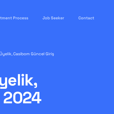
itment Process
Job Seeker
Contact
yelik, Casibom Güncel Giriş
elik,
ş 2024