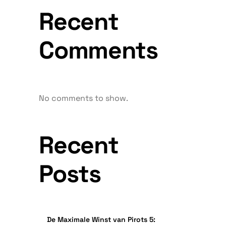
Recent
Comments
No comments to show.
Recent
Posts
De Maximale Winst van Pirots 5: