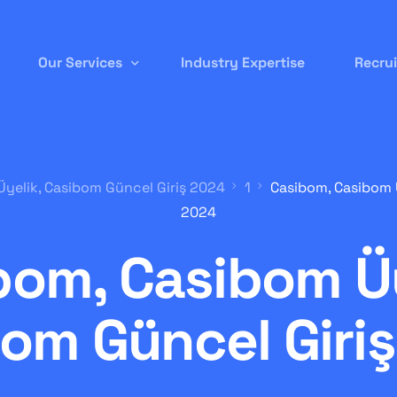
Our Services
Industry Expertise
Recru
Permanent Staffing
yelik, Casibom Güncel Giriş 2024
1
Casibom, Casibom Ü
Contract-to-Hire
2024
Remote/ Virtual IT
bom, Casibom Üy
Onsite Recruitment
International/Overseas Recruitment
om Güncel Giri
White Label Forex