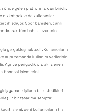
 önde gelen platformlardan biridir.
 dikkat çekse de kullanıcılar
ercih ediyor. Spor bahisleri, canlı
ındırarak tüm bahis severlerin
le gerçekleşmektedir. Kullanıcıların
n ve aynı zamanda kullanıcı verilerinin
ir. Ayrıca periyodik olarak izlenen
 finansal işlemlerini
iriş yapan kişilerin bile istedikleri
laşılır bir tasarıma sahiptir.
ayıt işlemi, yeni kullanıcıların hızlı