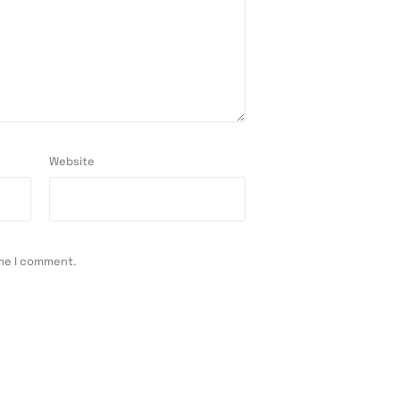
Website
ime I comment.