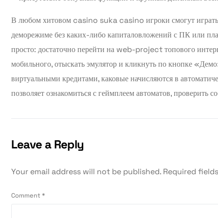
В любом хитовом casino suka casino игроки смогут играть
деморежиме без каких-либо капиталовложений с ПК или пла
просто: достаточно перейти на web-project топового интер
мобильного, отыскать эмулятор и кликнуть по кнопке «Дем
виртуальными кредитами, каковые начисляются в автоматич
позволяет ознакомиться с геймплеем автоматов, проверить с
Leave a Reply
Your email address will not be published.
Required field
Comment
*