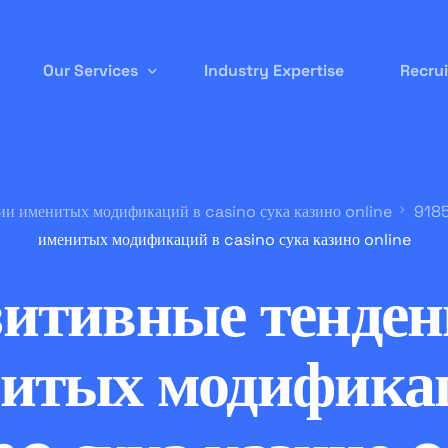
Our Services
Industry Expertise
Recru
Permanent Staffing
и именитых модификаций в casino сука казино online
918
Contract-to-Hire
именитых модификаций в casino сука казино online
Remote/ Virtual IT
итивные тенде
Onsite Recruitment
International/Overseas Recruitment
итых модифика
White Label Forex