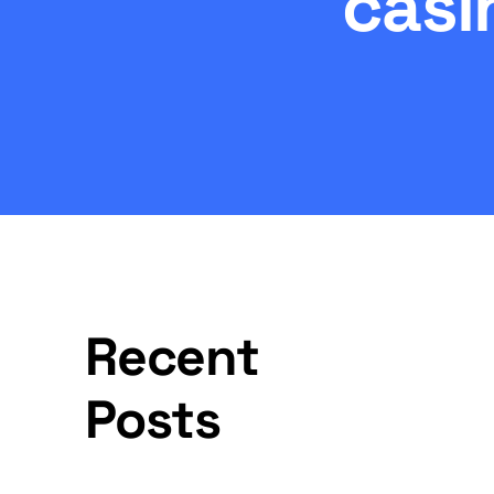
casi
Recent
Posts