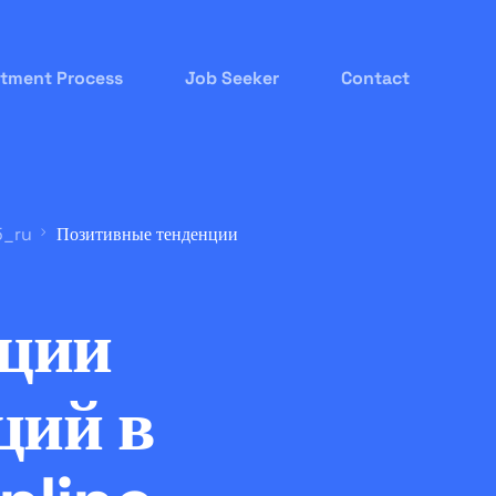
itment Process
Job Seeker
Contact
5_ru
Позитивные тенденции
нции
ций в