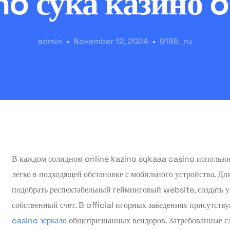
no сука казино o
admin
November 12, 2024
9185_ru
В каждом солидном online kazino sykaaa casino использов
легко в подходящей обстановке с мобильного устройства. Дл
подобрать респектабельный гейминговый website, создать уч
собственный счет. В official игорных заведениях присутст
casino зеркало
общепризнанных вендоров. Затребованные 