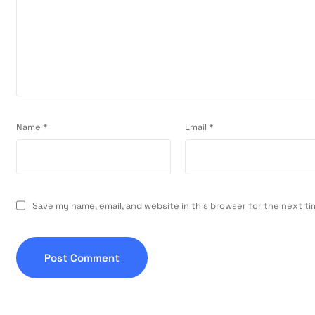
Name
*
Email
*
Save my name, email, and website in this browser for the next t