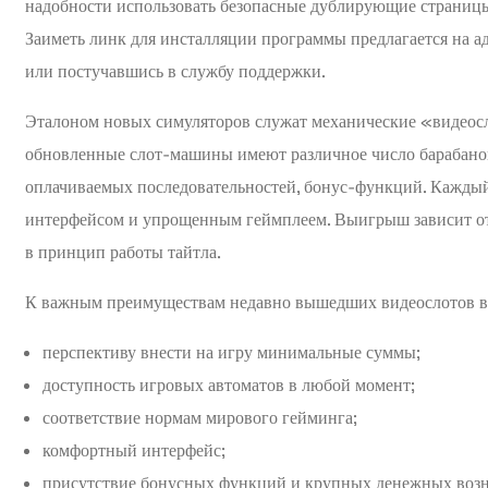
надобности использовать безопасные дублирующие страницы
Заиметь линк для инсталляции программы предлагается на а
или постучавшись в службу поддержки.
Эталоном новых симуляторов служат механические «видеосл
обновленные слот-машины имеют различное число барабано
оплачиваемых последовательностей, бонус-функций. Каждый
интерфейсом и упрощенным геймплеем. Выигрыш зависит от 
в принцип работы тайтла.
К важным преимуществам недавно вышедших видеослотов в 
перспективу внести на игру минимальные суммы;
доступность игровых автоматов в любой момент;
соответствие нормам мирового гейминга;
комфортный интерфейс;
присутствие бонусных функций и крупных денежных воз