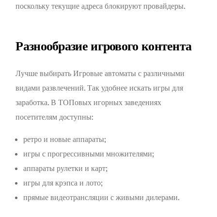
поскольку текущие адреса блокируют провайдеры.
Разнообразие игрового контента
Лучше выбирать Игровые автоматы с различными
видами развлечений. Так удобнее искать игры для
заработка. В ТОПовых игорных заведениях
посетителям доступны:
ретро и новые аппараты;
игры с прогрессивными множителями;
аппараты рулетки и карт;
игры для крэпса и лото;
прямые видеотрансляции с живыми дилерами.