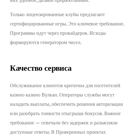
них удобное, дизайн проработанный.
Только лицензированные клубы предлагают
сертифицированные игры. Это ключевое требование.
Программы идут через провайдеров. Исходы
формируются генератором чисел.
Качество сервиса
Обслуживание клиентов критична для посетителей
казино казино Вулкан. Операторы службы могут
наладить выплаты, обеспечить решения авторизации
или разобрать тонкости отыгрыша бонусов. Важное
требование — отвечали без задержек и разъясняли
доступные ответы. В Проверенных проектах