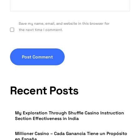
Save my name, email, and website in this browser for
the next time I comment.
Recent Posts
My Exploration Through Shuffle Casino Instruction
Section Effectiveness in India
Millioner Casino – Cada Ganancia Tiene un Propósito
en España