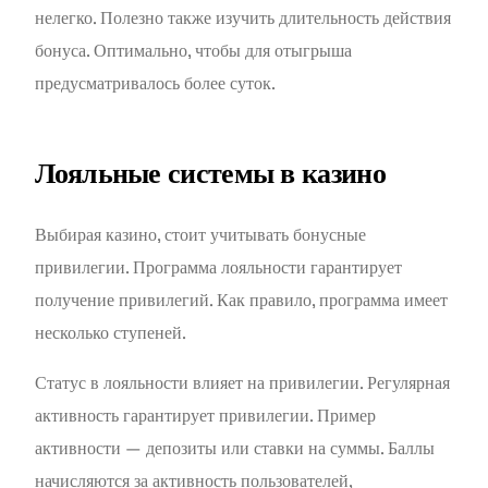
нелегко. Полезно также изучить длительность действия
бонуса. Оптимально, чтобы для отыгрыша
предусматривалось более суток.
Лояльные системы в казино
Выбирая казино, стоит учитывать бонусные
привилегии. Программа лояльности гарантирует
получение привилегий. Как правило, программа имеет
несколько ступеней.
Статус в лояльности влияет на привилегии. Регулярная
активность гарантирует привилегии. Пример
активности — депозиты или ставки на суммы. Баллы
начисляются за активность пользователей,