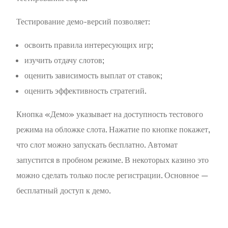
Тестирование демо-версий позволяет:
освоить правила интересующих игр;
изучить отдачу слотов;
оценить зависимость выплат от ставок;
оценить эффективность стратегий.
Кнопка «Демо» указывает на доступность тестового
режима на обложке слота. Нажатие по кнопке покажет,
что слот можно запускать бесплатно. Автомат
запустится в пробном режиме. В некоторых казино это
можно сделать только после регистрации. Основное —
бесплатный доступ к демо.