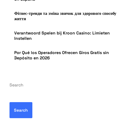
Фітнес-тренди та зміна звичок для здорового способу
життя
Verantwoord Spelen bij Kroon Casino: Limieten
Instellen
Por Qué los Operadores Ofrecen Giros Gratis sin
Depósito en 2026
Search
Search