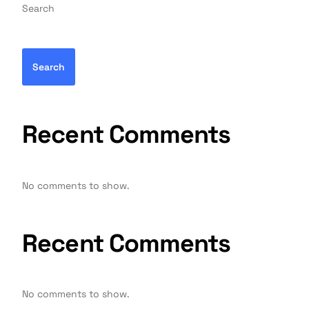
Search
Search
Recent Comments
No comments to show.
Recent Comments
No comments to show.