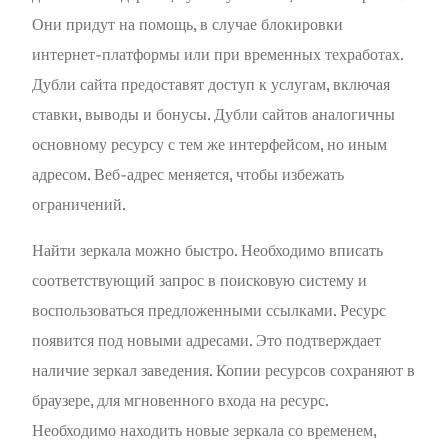
Они придут на помощь, в случае блокировки
интернет-платформы или при временных техработах.
Дубли сайта предоставят доступ к услугам, включая
ставки, выводы и бонусы. Дубли сайтов аналогичны
основному ресурсу с тем же интерфейсом, но иным
адресом. Веб-адрес меняется, чтобы избежать
ограничений.
Найти зеркала можно быстро. Необходимо вписать
соответствующий запрос в поисковую систему и
воспользоваться предложенными ссылками. Ресурс
появится под новыми адресами. Это подтверждает
наличие зеркал заведения. Копии ресурсов сохраняют в
браузере, для мгновенного входа на ресурс.
Необходимо находить новые зеркала со временем,