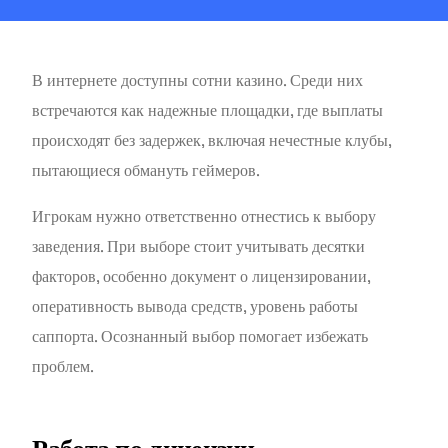
В интернете доступны сотни казино. Среди них
встречаются как надежные площадки, где выплаты
происходят без задержек, включая нечестные клубы,
пытающиеся обмануть геймеров.
Игрокам нужно ответственно отнестись к выбору
заведения. При выборе стоит учитывать десятки
факторов, особенно документ о лицензировании,
оперативность вывода средств, уровень работы
саппорта. Осознанный выбор помогает избежать
проблем.