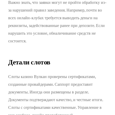
Важно знать, что заявки могут не пройти обработку из-
за нарушений правил заведения. Например, почти во
всех онлайн-клубах требуется выводить деньги на
реквизиты, задействованные ранее при депозите. Если
нарушить это условие, обналичивание средств не
состоится.
Детали слотов
Слоты казино Вулкан проверены сертификатами,
созданные провайдерами. Саппорт предоставит
документы. Иногда они размещены в разделе.
Документы подтверждают качество, и честные итоги.
Слоты с сертификатами качественные. Управление в