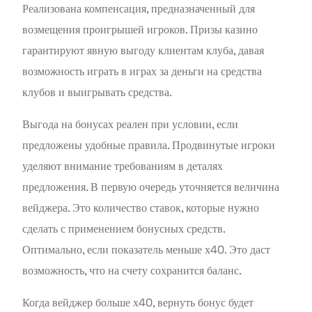
Реализована компенсация, предназначенный для
возмещения проигрышей игроков. Призы казино
гарантируют явную выгоду клиентам клуба, давая
возможность играть в играх за деньги на средства
клубов и выигрывать средства.
Выгода на бонусах реален при условии, если
предложены удобные правила. Продвинутые игроки
уделяют внимание требованиям в деталях
предложения. В первую очередь уточняется величина
вейджера. Это количество ставок, которые нужно
сделать с применением бонусных средств.
Оптимально, если показатель меньше х40. Это даст
возможность, что на счету сохранится баланс.
Когда вейджер больше х40, вернуть бонус будет