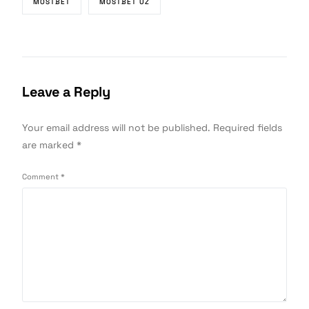
MOSTBET
MOSTBET UZ
Leave a Reply
Your email address will not be published.
Required fields
are marked
*
Comment
*