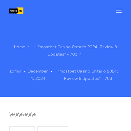
Home
"mostbet Casino Ontario 2024: Review &
Updates" - 703
admin
December
"mostbet Casino Ontario 2024:
4, 2024
Review & Updates" - 703
\e\e\e\e\e\e