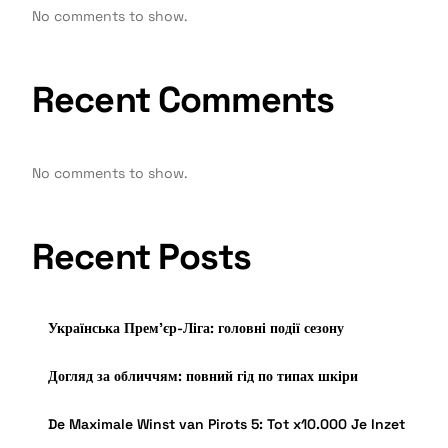
No comments to show.
Recent Comments
No comments to show.
Recent Posts
Українська Прем’єр-Ліга: головні події сезону
Догляд за обличчям: повний гід по типах шкіри
De Maximale Winst van Pirots 5: Tot x10.000 Je Inzet