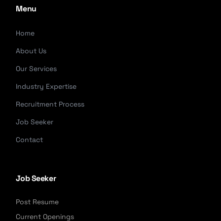
Menu
Home
About Us
Our Services
Industry Expertise
Recruitment Process
Job Seeker
Contact
Job Seeker
Post Resume
Current Openings