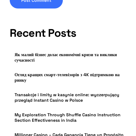
Recent Posts
Як малий бізнес долає економічні кризи та виклики
сучасності
Огляд кращих смарт-телевізорів з 4K підтримкою на
ринку
Transakcje i limity w kasynie online: wyczerpujący
przegląd Instant Casino w Polsce
My Exploration Through Shuffle Casino Instruction
Section Effectiveness in India
Millioner Casino – Cada Ganancia Tiene un Propósito