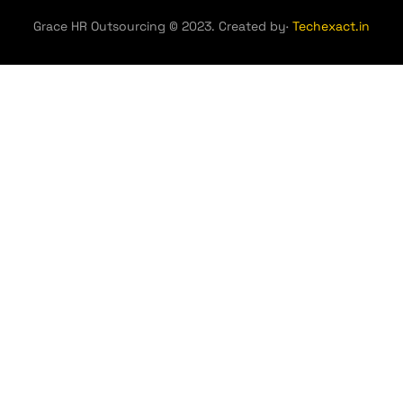
Grace HR Outsourcing © 2023. Created by·
Techexact.in