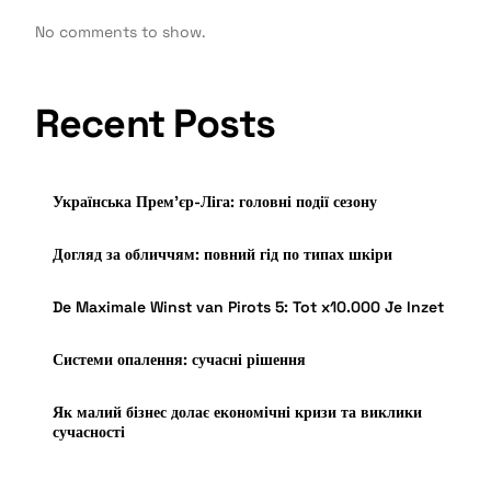
No comments to show.
Recent Posts
Українська Прем’єр-Ліга: головні події сезону
Догляд за обличчям: повний гід по типах шкіри
De Maximale Winst van Pirots 5: Tot x10.000 Je Inzet
Системи опалення: сучасні рішення
Як малий бізнес долає економічні кризи та виклики
сучасності