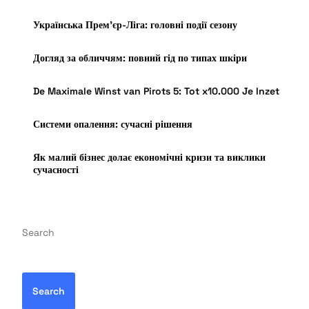
Українська Прем’єр-Ліга: головні події сезону
Догляд за обличчям: повний гід по типах шкіри
De Maximale Winst van Pirots 5: Tot x10.000 Je Inzet
Системи опалення: сучасні рішення
Як малий бізнес долає економічні кризи та виклики
сучасності
Search
Search