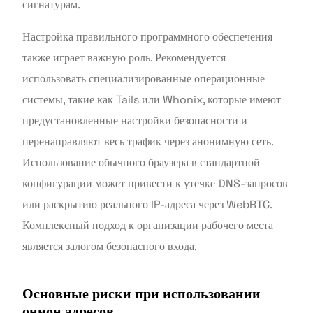
сигнатурам.
Настройка правильного программного обеспечения
также играет важную роль. Рекомендуется
использовать специализированные операционные
системы, такие как Tails или Whonix, которые имеют
предустановленные настройки безопасности и
перенаправляют весь трафик через анонимную сеть.
Использование обычного браузера в стандартной
конфигурации может привести к утечке DNS-запросов
или раскрытию реального IP-адреса через WebRTC.
Комплексный подход к организации рабочего места
является залогом безопасного входа.
Основные риски при использовании
онион адресов