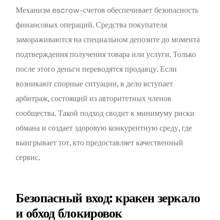
Механизм escrow-счетов обеспечивает безопасность
финансовых операций. Средства покупателя
замораживаются на специальном депозите до момента
подтверждения получения товара или услуги. Только
после этого деньги переводятся продавцу. Если
возникают спорные ситуации, в дело вступает
арбитраж, состоящий из авторитетных членов
сообщества. Такой подход сводит к минимуму риски
обмана и создает здоровую конкурентную среду, где
выигрывает тот, кто предоставляет качественный
сервис.
Безопасный вход: кракен зеркало
и обход блокировок