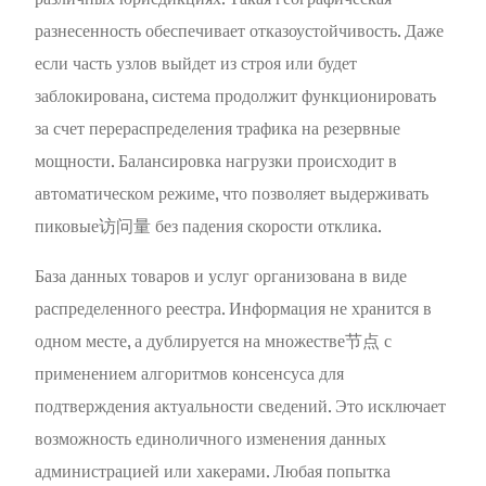
разнесенность обеспечивает отказоустойчивость. Даже
если часть узлов выйдет из строя или будет
заблокирована, система продолжит функционировать
за счет перераспределения трафика на резервные
мощности. Балансировка нагрузки происходит в
автоматическом режиме, что позволяет выдерживать
пиковые访问量 без падения скорости отклика.
База данных товаров и услуг организована в виде
распределенного реестра. Информация не хранится в
одном месте, а дублируется на множестве节点 с
применением алгоритмов консенсуса для
подтверждения актуальности сведений. Это исключает
возможность единоличного изменения данных
администрацией или хакерами. Любая попытка