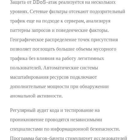
Защита от DDoS-атак реализуется на нескольких
уровнях. Сетевые фильтры отсекают подозрительный
трафик еще на подходе к серверам, анализируя
паттерны запросов и поведенческие факторы.
Географическое распределение точек присутствия
позволяет поглощать большие объемы мусорного
трафика без влияния на работу легитимных
пользователей. Автоматические системы
масштабирования ресурсов подключают
дополнительные мощности при обнаружении
аномальной активности.
Регулярный аудит кода и тестирование на
проникновение проводятся независимыми
специалистами по информационной безопасности.
Программа багов-баунти стимулирует исследователей