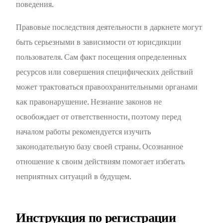
поведения.
Правовые последствия деятельности в даркнете могут
быть серьезными в зависимости от юрисдикции
пользователя. Сам факт посещения определенных
ресурсов или совершения специфических действий
может трактоваться правоохранительными органами
как правонарушение. Незнание законов не
освобождает от ответственности, поэтому перед
началом работы рекомендуется изучить
законодательную базу своей страны. Осознанное
отношение к своим действиям помогает избегать
неприятных ситуаций в будущем.
Инструкция по регистрации