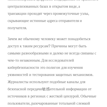
централизованных базах в открытом виде, а
транзакции проходят через промежуточные узлы,
скрывающие истинные адреса отправителя и
получателя.
Зачем же обычному человеку может понадобиться
доступ к таким ресурсам? Причины могут быть
самыми разнообразными и далеко не всегда связаны с
чем-то незаконным. Для исследователей
кибербезопасности это полигон для изучения
уязвимостей и тестирования защитных механизмов.
Журналисты используют подобные каналы для
безопасной передачи敏感ительной информации от
источников в регионах с жесткой цензурой. Обычные
пользователи, разочарованные тотальной слежкой