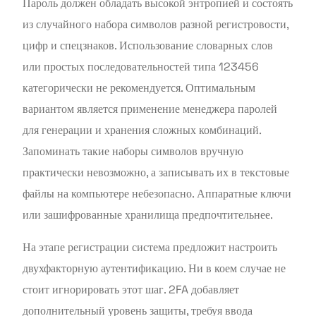
Пароль должен обладать высокой энтропией и состоять
из случайного набора символов разной регистровости,
цифр и спецзнаков. Использование словарных слов
или простых последовательностей типа 123456
категорически не рекомендуется. Оптимальным
вариантом является применение менеджера паролей
для генерации и хранения сложных комбинаций.
Запоминать такие наборы символов вручную
практически невозможно, а записывать их в текстовые
файлы на компьютере небезопасно. Аппаратные ключи
или зашифрованные хранилища предпочтительнее.
На этапе регистрации система предложит настроить
двухфакторную аутентификацию. Ни в коем случае не
стоит игнорировать этот шаг. 2FA добавляет
дополнительный уровень защиты, требуя ввода