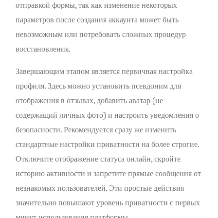
отправкой формы, так как изменение некоторых
параметров после создания аккаунта может быть
невозможным или потребовать сложных процедур
восстановления.
Завершающим этапом является первичная настройка
профиля. Здесь можно установить псевдоним для
отображения в отзывах, добавить аватар (не
содержащий личных фото) и настроить уведомления о
безопасности. Рекомендуется сразу же изменить
стандартные настройки приватности на более строгие.
Отключите отображение статуса онлайн, скройте
историю активности и запретите прямые сообщения от
незнакомых пользователей. Эти простые действия
значительно повышают уровень приватности с первых
минут использования платформы.