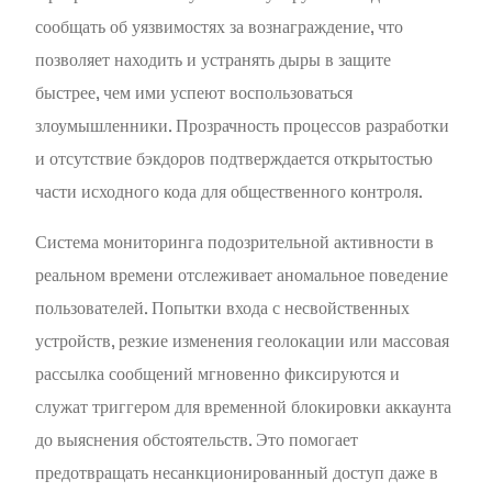
сообщать об уязвимостях за вознаграждение, что
позволяет находить и устранять дыры в защите
быстрее, чем ими успеют воспользоваться
злоумышленники. Прозрачность процессов разработки
и отсутствие бэкдоров подтверждается открытостью
части исходного кода для общественного контроля.
Система мониторинга подозрительной активности в
реальном времени отслеживает аномальное поведение
пользователей. Попытки входа с несвойственных
устройств, резкие изменения геолокации или массовая
рассылка сообщений мгновенно фиксируются и
служат триггером для временной блокировки аккаунта
до выяснения обстоятельств. Это помогает
предотвращать несанкционированный доступ даже в