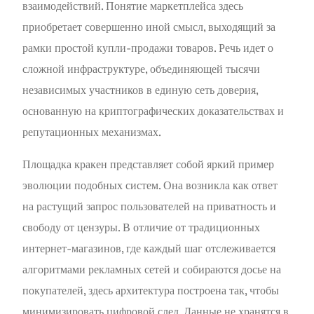
взаимодействий. Понятие маркетплейса здесь
приобретает совершенно иной смысл, выходящий за
рамки простой купли-продажи товаров. Речь идет о
сложной инфраструктуре, объединяющей тысячи
независимых участников в единую сеть доверия,
основанную на криптографических доказательствах и
репутационных механизмах.
Площадка кракен представляет собой яркий пример
эволюции подобных систем. Она возникла как ответ
на растущий запрос пользователей на приватность и
свободу от цензуры. В отличие от традиционных
интернет-магазинов, где каждый шаг отслеживается
алгоритмами рекламных сетей и собираются досье на
покупателей, здесь архитектура построена так, чтобы
минимизировать цифровой след. Данные не хранятся в