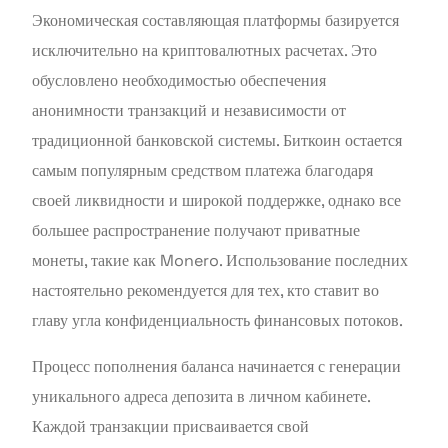
Экономическая составляющая платформы базируется
исключительно на криптовалютных расчетах. Это
обусловлено необходимостью обеспечения
анонимности транзакций и независимости от
традиционной банковской системы. Биткоин остается
самым популярным средством платежа благодаря
своей ликвидности и широкой поддержке, однако все
большее распространение получают приватные
монеты, такие как Monero. Использование последних
настоятельно рекомендуется для тех, кто ставит во
главу угла конфиденциальность финансовых потоков.
Процесс пополнения баланса начинается с генерации
уникального адреса депозита в личном кабинете.
Каждой транзакции присваивается свой