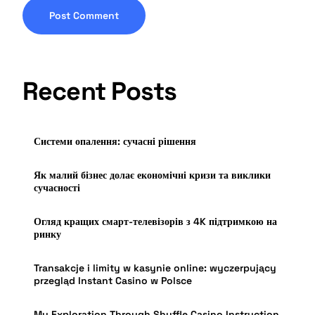
Recent Posts
Системи опалення: сучасні рішення
Як малий бізнес долає економічні кризи та виклики
сучасності
Огляд кращих смарт-телевізорів з 4K підтримкою на
ринку
Transakcje i limity w kasynie online: wyczerpujący
przegląd Instant Casino w Polsce
My Exploration Through Shuffle Casino Instruction