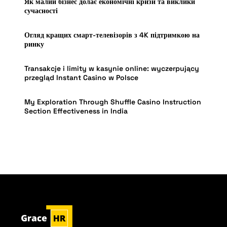
Як малий бізнес долає економічні кризи та виклики
сучасності
Огляд кращих смарт-телевізорів з 4K підтримкою на
ринку
Transakcje i limity w kasynie online: wyczerpujący
przegląd Instant Casino w Polsce
My Exploration Through Shuffle Casino Instruction
Section Effectiveness in India