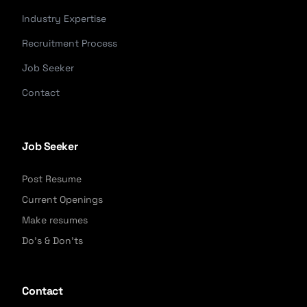
Industry Expertise
Recruitment Process
Job Seeker
Contact
Job Seeker
Post Resume
Current Openings
Make resumes
Do's & Don'ts
Contact