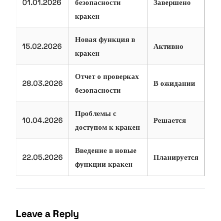
01.01.2026
безопасности
Завершено
кракен
Новая функция в
15.02.2026
Активно
кракен
Отчет о проверках
28.03.2026
В ожидании
безопасности
Проблемы с
10.04.2026
Решается
доступом к кракен
Введение в новые
22.05.2026
Планируется
функции кракен
Leave a Reply