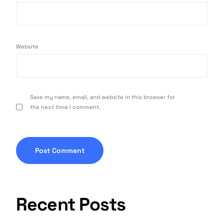
Website
Save my name, email, and website in this browser for
the next time I comment.
Recent Posts