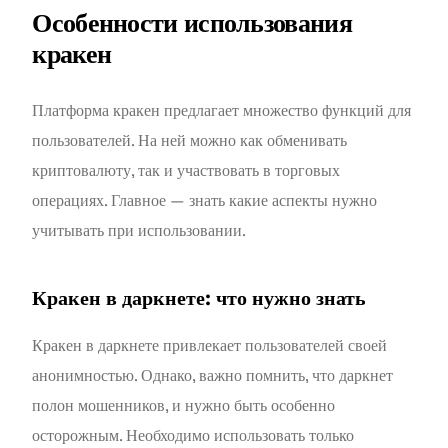
Особенности использования
кракен
Платформа кракен предлагает множество функций для
пользователей. На ней можно как обменивать
криптовалюту, так и участвовать в торговых
операциях. Главное — знать какие аспекты нужно
учитывать при использовании.
Кракен в даркнете: что нужно знать
Кракен в даркнете привлекает пользователей своей
анонимностью. Однако, важно помнить, что даркнет
полон мошенников, и нужно быть особенно
осторожным. Необходимо использовать только