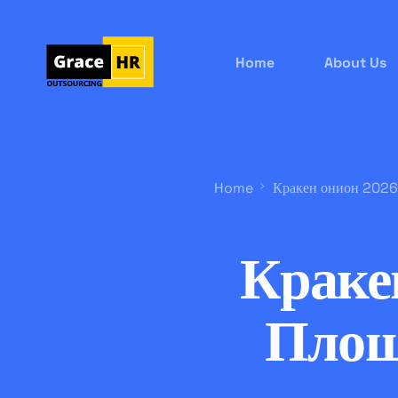
Home
About Us
Home
Кракен онион 2026:
Краке
Площ