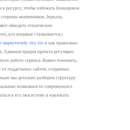
 к ресурсу, чтобы избежать блокировок
 стороны мошенников. Зеркала,
яют обходить технические
ех, кто впервые сталкивается с
н маркетплейс что это
и как правильно
ых. Администрация проекта регулярно
йную работу сервиса. Важно понимать,
 от поддельных сайтов, созданных
иале мы детально разберем структуру
иональные возможности современного
ться в его экосистеме и извлекать