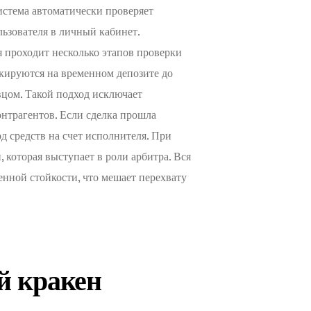
стема автоматически проверяет
ьзователя в личный кабинет.
я проходит несколько этапов проверки
кируются на временном депозите до
цом. Такой подход исключает
нтрагентов. Если сделка прошла
д средств на счет исполнителя. При
которая выступает в роли арбитра. Вся
ной стойкости, что мешает перехвату
й кракен