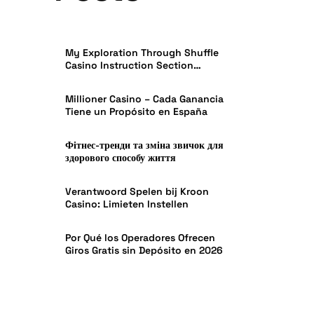
My Exploration Through Shuffle
Casino Instruction Section
Effectiveness in India
Millioner Casino – Cada Ganancia
Tiene un Propósito en España
Фітнес-тренди та зміна звичок для
здорового способу життя
Verantwoord Spelen bij Kroon
Casino: Limieten Instellen
Por Qué los Operadores Ofrecen
Giros Gratis sin Depósito en 2026