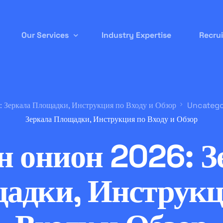
Our Services
Industry Expertise
Recru
Permanent Staffing
 Зеркала Площадки, Инструкция по Входу и Обзор
Uncatego
Contract-to-Hire
Зеркала Площадки, Инструкция по Входу и Обзор
Remote/ Virtual IT
н онион 2026: З
Onsite Recruitment
International/Overseas Recruitment
адки, Инструкц
White Label Forex