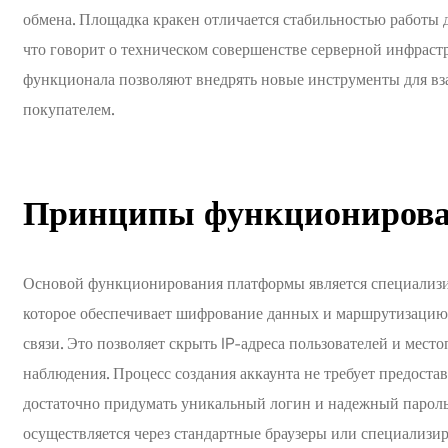
обмена. Площадка кракен отличается стабильностью работы 
что говорит о техническом совершенстве серверной инфраст
функционала позволяют внедрять новые инструменты для в
покупателем.
Принципы функционирова
Основой функционирования платформы является специализи
которое обеспечивает шифрование данных и маршрутизацию
связи. Это позволяет скрыть IP-адреса пользователей и мест
наблюдения. Процесс создания аккаунта не требует предост
достаточно придумать уникальный логин и надежный пароль,
осуществляется через стандартные браузеры или специализи