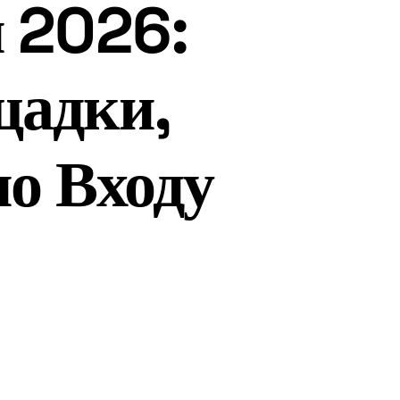
 2026:
щадки,
о Входу