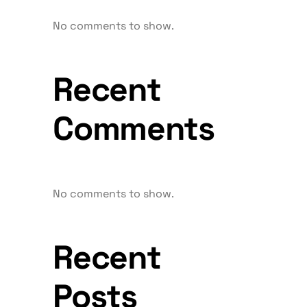
No comments to show.
Recent
Comments
No comments to show.
Recent
Posts