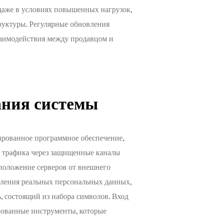
даже в условиях повышенных нагрузок,
руктуры. Регулярные обновления
заимодействия между продавцом и
ния системы
рованное программное обеспечение,
 трафика через защищенные каналы
оположение серверов от внешнего
авления реальных персональных данных,
 состоящий из набора символов. Вход
рованные инструменты, которые