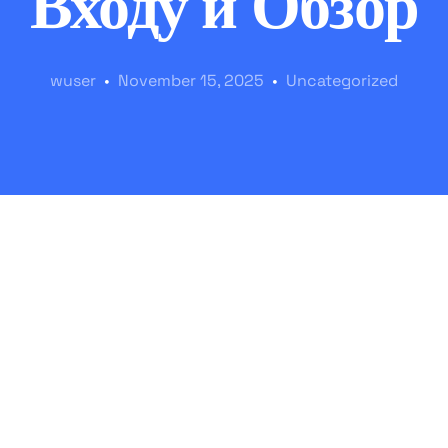
Входу и Обзор
wuser
November 15, 2025
Uncategorized