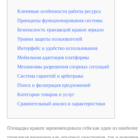
Ключевые особенности работы ресурса
Принципы функционирования системы
Безопасность транзакций кракен зеркало
Уровни защиты пользователей
Интерфейс и удобство использования
Мобильная адаптация платформы
Механизмы разрешения спорных ситуаций
Система гарантий и арбитража
Поиск и фильтрация предложений
Категории товаров и услуг
Сравнительный анализ и характеристики
Площадка кракен зарекомендовала себя как один из наиболее
привлекая внимание как опытных участников, так и новичко