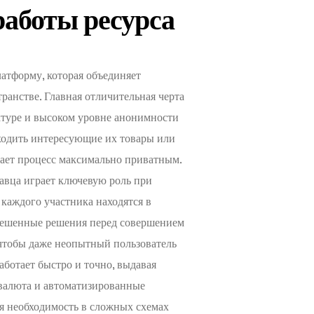
аботы ресурса
атформу, которая объединяет
анстве. Главная отличительная черта
уктуре и высоком уровне анонимности
аходить интересующие их товары или
лает процесс максимально приватным.
давца играет ключевую роль при
каждого участника находятся в
звешенные решения перед совершением
 чтобы даже неопытный пользователь
аботает быстро и точно, выдавая
 валюта и автоматизированные
я необходимость в сложных схемах