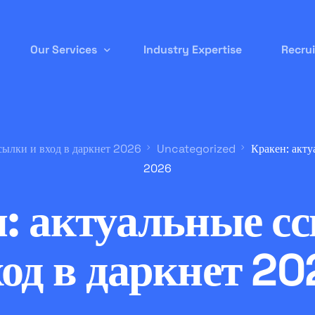
Our Services
Industry Expertise
Recru
Permanent Staffing
сылки и вход в даркнет 2026
Uncategorized
Кракен: акту
Contract-to-Hire
2026
Remote/ Virtual IT
: актуальные с
Onsite Recruitment
International/Overseas Recruitment
ход в даркнет 20
White Label Forex