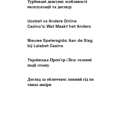
Турбовані двигуни: особливості
експлуатації та догляду
Ucobet vs Andere Online
Casino’s: Wat Maakt het Anders
Nieuwe Spelersgids: Aan de Slag
bij Lalabet Casino
Українська Прем’єр-Ліга: головні
події сезону
Догляд за обличчям: повний гід по
типах шкіри