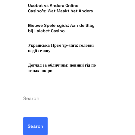
Ucobet vs Andere Online
Casino’s: Wat Maakt het Anders
Nieuwe Spelersgids: Aan de Slag
bij Lalabet Casino
Українська Прем’єр-Ліга: головні
події сезону
Догляд за обличчям: повний гід по
типах шкіри
Search
Search