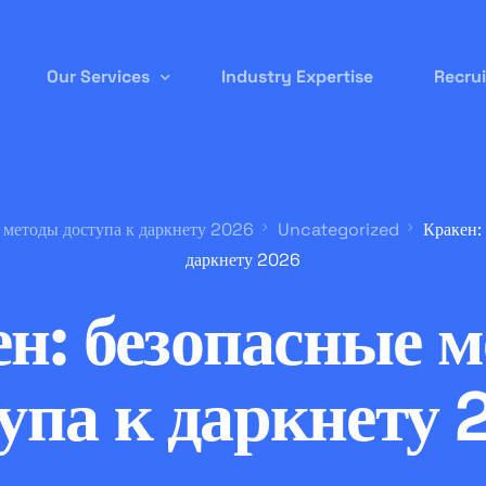
Our Services
Industry Expertise
Recru
Permanent Staffing
 методы доступа к даркнету 2026
Uncategorized
Кракен:
Contract-to-Hire
даркнету 2026
Remote/ Virtual IT
н: безопасные 
Onsite Recruitment
International/Overseas Recruitment
упа к даркнету
White Label Forex