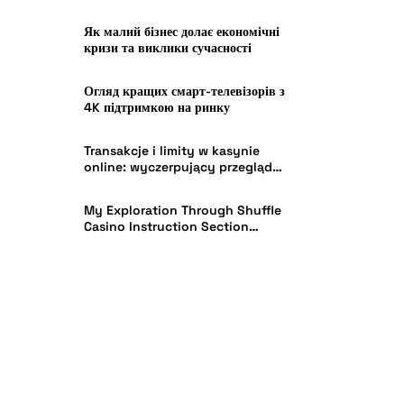
Як малий бізнес долає економічні
кризи та виклики сучасності
Огляд кращих смарт-телевізорів з
4K підтримкою на ринку
Transakcje i limity w kasynie
online: wyczerpujący przegląd
Instant Casino w Polsce
My Exploration Through Shuffle
Casino Instruction Section
Effectiveness in India