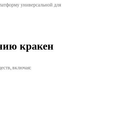
латформу универсальной для
нию кракен
еств, включая: