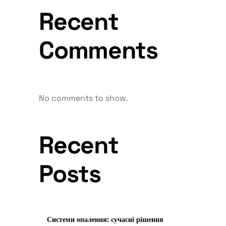
Recent
Comments
No comments to show.
Recent
Posts
Системи опалення: сучасні рішення