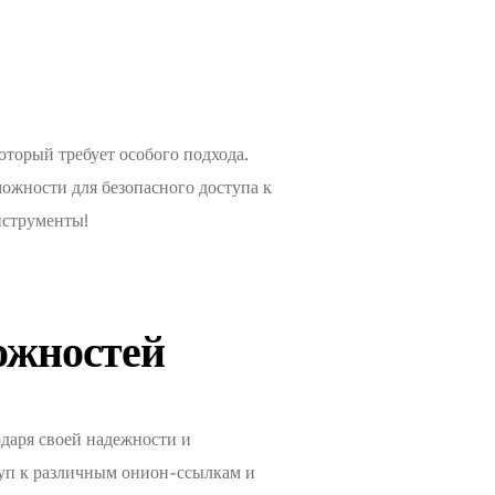
торый требует особого подхода.
ожности для безопасного доступа к
инструменты!
можностей
одаря своей надежности и
туп к различным онион-ссылкам и