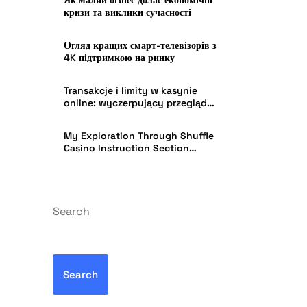
Як малий бізнес долає економічні
кризи та виклики сучасності
Огляд кращих смарт-телевізорів з
4K підтримкою на ринку
Transakcje i limity w kasynie
online: wyczerpujący przegląd
Instant Casino w Polsce
My Exploration Through Shuffle
Casino Instruction Section
Effectiveness in India
Search
Search