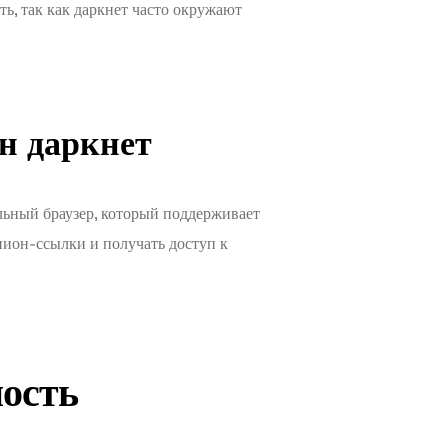
ь, так как даркнет часто окружают
н даркнет
льный браузер, который поддерживает
онион-ссылки и получать доступ к
ность