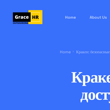
Home
About Us
Home
Кракен: безопасные
Краке
дост