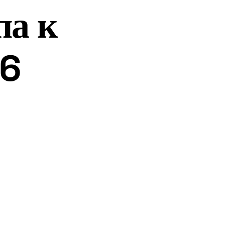
па к
26