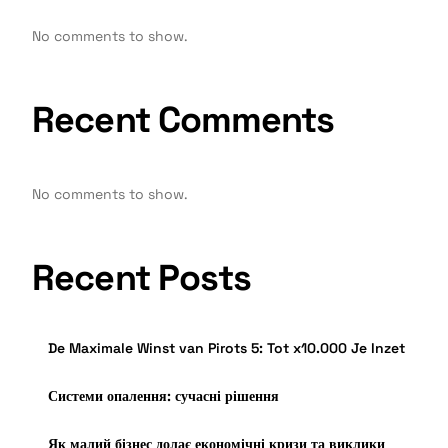
No comments to show.
Recent Comments
No comments to show.
Recent Posts
De Maximale Winst van Pirots 5: Tot x10.000 Je Inzet
Системи опалення: сучасні рішення
Як малий бізнес долає економічні кризи та виклики