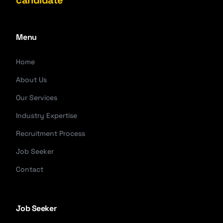
Menu
Home
About Us
Our Services
Industry Expertise
Recruitment Process
Job Seeker
Contact
Job Seeker