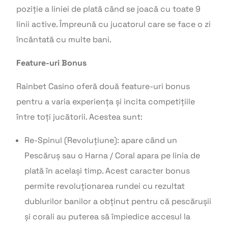
poziție a liniei de plată când se joacă cu toate 9
linii active. Împreună cu jucatorul care se face o zi
încântată cu multe bani.
Feature-uri Bonus
Rainbet Casino oferă două feature-uri bonus
pentru a varia experiența și incita competițiile
între toți jucătorii. Acestea sunt:
Re-Spinul (Revoluțiune): apare când un
Pescăruș sau o Harna / Coral apara pe linia de
plată în același timp. Acest caracter bonus
permite revoluționarea rundei cu rezultat
dublurilor banilor a obținut pentru că pescărușii
și corali au puterea să împiedice accesul la