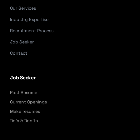
Our Services
Industry Expertise
Recruitment Process
Job Seeker
Contact
Job Seeker
Post Resume
Current Openings
Make resumes
Do's & Don'ts