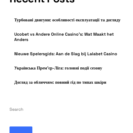
Турбовані двигуни: особливості експлуатації та догляду
Ucobet vs Andere Online Casino’s: Wat Maakt het
Anders
Nieuwe Spelersgids: Aan de Slag bij Lalabet Casino
Українська Прем’єр-Ліга: головні події сезону
Догляд за обличчям: повний гід по типах шкіри
Search