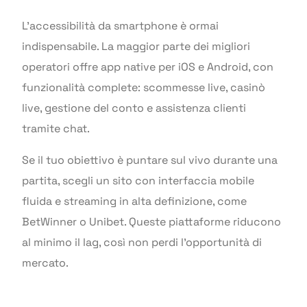
L’accessibilità da smartphone è ormai
indispensabile. La maggior parte dei migliori
operatori offre app native per iOS e Android, con
funzionalità complete: scommesse live, casinò
live, gestione del conto e assistenza clienti
tramite chat.
Se il tuo obiettivo è puntare sul vivo durante una
partita, scegli un sito con interfaccia mobile
fluida e streaming in alta definizione, come
BetWinner o Unibet. Queste piattaforme riducono
al minimo il lag, così non perdi l’opportunità di
mercato.