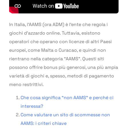
In Italia, l’AAMS (ora ADM) è l’ente che regola i
giochi d’azzardo online. Tuttavia, esistono
operatori che operano con licenze di altri Paesi
europei, come Malta o Curacao, e quindi non
rientrano nella categoria “AAMS”. Questi siti
possono offrire bonus più generosi, una più ampia
varietà di giochi e, spesso, metodi di pagamento
meno restrittivi.
Che cosa significa “non AAMS” e perché ci
interessa?
Come valutare un sito di scommesse non
AAMS: i criteri chiave