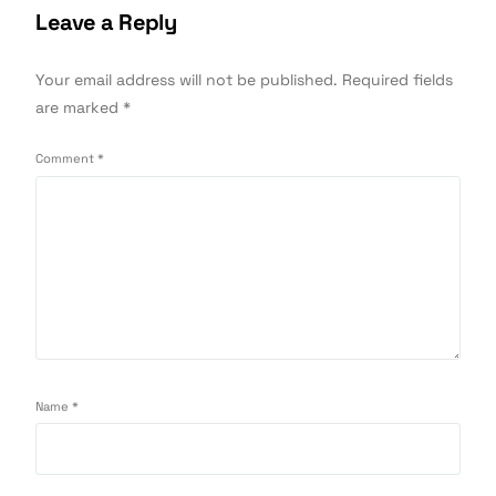
Leave a Reply
Your email address will not be published.
Required fields
are marked
*
Comment
*
Name
*