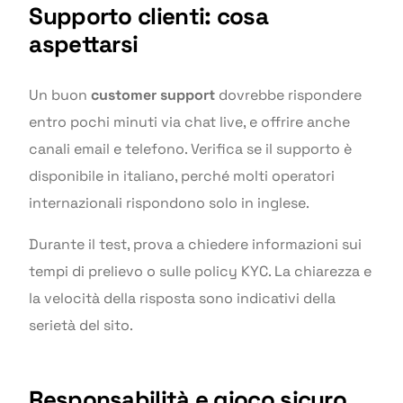
Supporto clienti: cosa
aspettarsi
Un buon
customer support
dovrebbe rispondere
entro pochi minuti via chat live, e offrire anche
canali email e telefono. Verifica se il supporto è
disponibile in italiano, perché molti operatori
internazionali rispondono solo in inglese.
Durante il test, prova a chiedere informazioni sui
tempi di prelievo o sulle policy KYC. La chiarezza e
la velocità della risposta sono indicativi della
serietà del sito.
Responsabilità e gioco sicuro