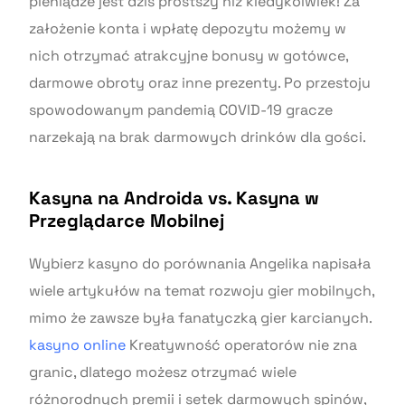
pieniądze jest dziś prostszy niż kiedykolwiek! Za
założenie konta i wpłatę depozytu możemy w
nich otrzymać atrakcyjne bonusy w gotówce,
darmowe obroty oraz inne prezenty. Po przestoju
spowodowanym pandemią COVID-19 gracze
narzekają na brak darmowych drinków dla gości.
Kasyna na Androida vs. Kasyna w
Przeglądarce Mobilnej
Wybierz kasyno do porównania Angelika napisała
wiele artykułów na temat rozwoju gier mobilnych,
mimo że zawsze była fanatyczką gier karcianych.
kasyno online
Kreatywność operatorów nie zna
granic, dlatego możesz otrzymać wiele
różnorodnych premii i setek darmowych spinów,