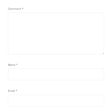
Comment
*
Name
*
Email
*