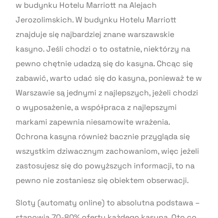
w budynku Hotelu Marriott na Alejach
Jerozolimskich. W budynku Hotelu Marriott
znajduje się najbardziej znane warszawskie
kasyno. Jeśli chodzi o to ostatnie, niektórzy na
pewno chętnie udadzą się do kasyna. Chcąc się
zabawić, warto udać się do kasyna, ponieważ te w
Warszawie są jednymi z najlepszych, jeżeli chodzi
o wyposażenie, a współpraca z najlepszymi
markami zapewnia niesamowite wrażenia.
Ochrona kasyna również bacznie przygląda się
wszystkim dziwacznym zachowaniom, więc jeżeli
zastosujesz się do powyższych informacji, to na
pewno nie zostaniesz się obiektem obserwacji.
Sloty (automaty online) to absolutna podstawa –
stanowią 70-80% oferty każdego kasyna. Oto co