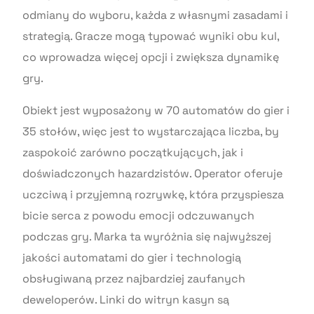
odmiany do wyboru, każda z własnymi zasadami i
strategią. Gracze mogą typować wyniki obu kul,
co wprowadza więcej opcji i zwiększa dynamikę
gry.
Obiekt jest wyposażony w 70 automatów do gier i
35 stołów, więc jest to wystarczająca liczba, by
zaspokoić zarówno początkujących, jak i
doświadczonych hazardzistów. Operator oferuje
uczciwą i przyjemną rozrywkę, która przyspiesza
bicie serca z powodu emocji odczuwanych
podczas gry. Marka ta wyróżnia się najwyższej
jakości automatami do gier i technologią
obsługiwaną przez najbardziej zaufanych
deweloperów. Linki do witryn kasyn są