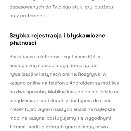
dopasowanych do Twojego stylu gry, budżetu
oraz preferencji.
Szybka rejestracja i błyskawiczne
płatności
Posiadacze telefonów z systemem iOS w
analogiczny sposób mogą dołączyć do
rywalizacji w kasynach online. Rozgrywki w
kasyno online na telefon z Androidem są możliwe
na dwa sposoby. Mobilne kasyno online działa na
urządzeniach mobilnych z dostępem do sieci.
Prezentując wyniki naszych analiz na najlepsze
mobilne kasyna, posługujemy się wygodnymi
filtrami, według których gracze mogą łatwo